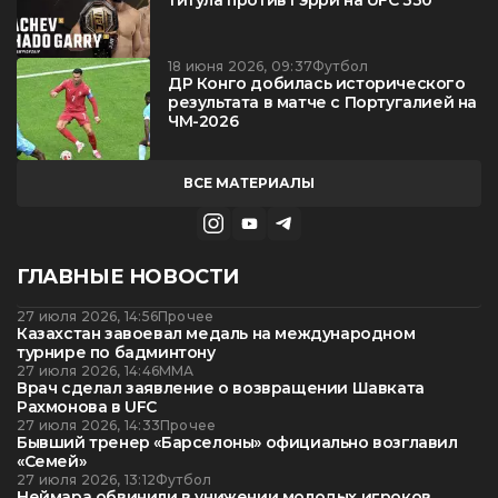
титула против Гэрри на UFC 330
18 июня 2026, 09:37
Футбол
ДР Конго добилась исторического
результата в матче с Португалией на
ЧМ-2026
ВСЕ МАТЕРИАЛЫ
ГЛАВНЫЕ НОВОСТИ
27 июля 2026, 14:56
Прочее
Казахстан завоевал медаль на международном
турнире по бадминтону
27 июля 2026, 14:46
ММА
Врач сделал заявление о возвращении Шавката
Рахмонова в UFC
27 июля 2026, 14:33
Прочее
Бывший тренер «Барселоны» официально возглавил
«Семей»
27 июля 2026, 13:12
Футбол
Неймара обвинили в унижении молодых игроков