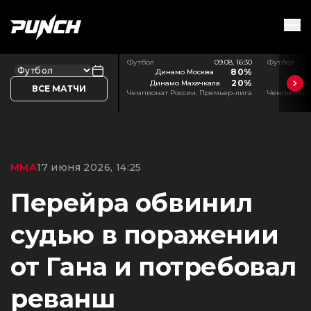
Футбол
09.08, 16:30
Футбол
80%
Динамо Москва
20%
Динамо Махачкала
Ро
ВСЕ МАТЧИ
Чемпионат России. Премьер-лига
Чемпионат 
ММА
17 июня 2026, 14:25
Перейра обвинил
судью в поражении
от Гана и потребовал
реванш