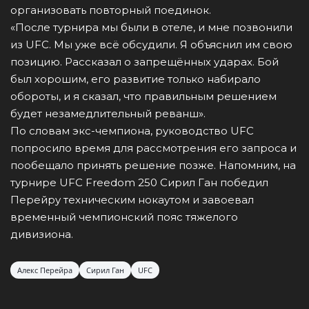
организовать повторный поединок.
«После турнира мы были в отеле, и мне позвонили
из UFC. Мы уже всё обсудили. Я объяснил им свою
позицию. Рассказал о запрещённых ударах. Бой
был хорошим, его развитие только набирало
обороты, и я сказал, что правильным решением
будет незамедлительный реванш».
По словам экс-чемпиона, руководство UFC
попросило время для рассмотрения его запроса и
пообещало принять решение позже. Напомним, на
турнире UFC Freedom 250 Сирил Ган победил
Перейру техническим нокаутом и завоевал
временный чемпионский пояс тяжелого
дивизиона.
Алекс Перейра
Сирил Ган
UFC