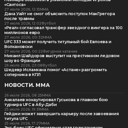
«Сантоса»
27 июля 2026, 12:15
ММА
Дана Уайт не смог объяснить поступок МакГрегора
после травмы
27 июля 2026, 12:02
Футбол
«Реал» согласовал трансфер звездного вингера за 100
миллионов евро
27 июля 2026, 00:32
ММА
UFC 333 может получить титульный бой Евлоева и
Волкановски
27 июля 2026, 00:22
Фигурное катание
Михаил Шайдоров выступит на престижном ледовом
шоу во Франции
26 июля 2026, 23:08
Футбол
Шедевр Исламхана помог «Астане» разгромить
соперника в КПЛ
НОВОСТИ. ММА
26 июля 2026, 08:25
ММА
Анкалаев нокаутировал Гуськова в главном бою
турнира UFC в Абу-Даби
25 июля 2026, 19:31
ММА
Гейджи может завершить карьеру после завоевания
титула UFC
25 июля 2026, 17:27
ММА
Экс-боец UFC официально стал гражданином