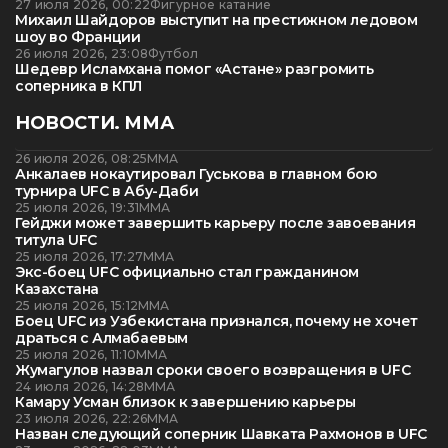
27 июля 2026, 00:22
Фигурное катание
Михаил Шайдоров выступит на престижном ледовом
шоу во Франции
26 июля 2026, 23:08
Футбол
Шедевр Исламхана помог «Астане» разгромить
соперника в КПЛ
НОВОСТИ. ММА
26 июля 2026, 08:25
ММА
Анкалаев нокаутировал Гуськова в главном бою
турнира UFC в Абу-Даби
25 июля 2026, 19:31
ММА
Гейджи может завершить карьеру после завоевания
титула UFC
25 июля 2026, 17:27
ММА
Экс-боец UFC официально стал гражданином
Казахстана
25 июля 2026, 15:12
ММА
Боец UFC из Узбекистана признался, почему не хочет
драться с Алмабаевым
25 июля 2026, 11:10
ММА
Жумагулов назвал сроки своего возвращения в UFC
24 июля 2026, 14:28
ММА
Камару Усман близок к завершению карьеры
23 июля 2026, 22:26
ММА
Назван следующий соперник Шавката Рахмонов в UFC