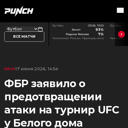
Футбол
09.08, 19:00
Футбол
93%
Зенит
7%
Родина Москва
К
ВСЕ МАТЧИ
Чемпионат России. Премьер-лига
Чемпионат 
ММА
17 июня 2026, 14:54
ФБР заявило о
предотвращении
атаки на турнир UFC
у Белого дома