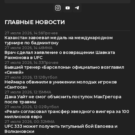
ГЛАВНЫЕ НОВОСТИ
27 июля 2026, 14:56
Прочее
Казахстан завоевал медаль на международном
турнире по бадминтону
27 июля 2026, 14:46
ММА
Врач сделал заявление о возвращении Шавката
Рахмонова в UFC
27 июля 2026, 14:33
Прочее
Бывший тренер «Барселоны» официально возглавил
«Семей»
27 июля 2026, 13:12
Футбол
Неймара обвинили в унижении молодых игроков
«Сантоса»
27 июля 2026, 12:15
ММА
Дана Уайт не смог объяснить поступок МакГрегора
после травмы
27 июля 2026, 12:02
Футбол
«Реал» согласовал трансфер звездного вингера за 100
миллионов евро
27 июля 2026, 00:32
ММА
UFC 333 может получить титульный бой Евлоева и
Волкановски