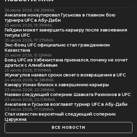
26 июля 2026, 08:25
ММА
Анкалаев нокаутировал Гуськова в главном бою
турнира UFC в Абу-Даби
25 июля 2026, 19:31
ММА
Гейджи может завершить карьеру после завоевания
титула UFC
25 июля 2026, 17:27
ММА
Экс-боец UFC официально стал гражданином
Казахстана
25 июля 2026, 15:12
ММА
Боец UFC из Узбекистана признался, почему не хочет
драться с Алмабаевым
25 июля 2026, 11:10
ММА
Жумагулов назвал сроки своего возвращения в UFC
24 июля 2026, 14:28
ММА
Камару Усман близок к завершению карьеры
23 июля 2026, 22:26
ММА
Назван следующий соперник Шавката Рахмонов в UFC
23 июля 2026, 22:03
ММА
Анкалаев и Гуськов возглавят турнир UFC в Абу-Даби
23 июля 2026, 17:02
ММА
Стал известен вероятный следующий соперник
Царукяна
ВСЕ НОВОСТИ