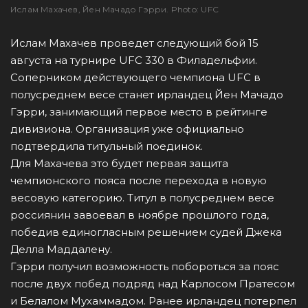
Ислам Махачев, Йен Мачадо Гэрри. Photo: UFC
Ислам Махачев проведет следующий бой 15
августа на турнире UFC 330 в Филадельфии.
Соперником действующего чемпиона UFC в
полусреднем весе станет ирландец Йен Мачадо
Гэрри, занимающий первое место в рейтинге
дивизиона. Организация уже официально
подтвердила титульный поединок.
Для Махачева это будет первая защита
чемпионского пояса после перехода в новую
весовую категорию. Титул в полусреднем весе
россиянин завоевал в ноябре прошлого года,
победив единогласным решением судей Джека
Делла Маддалену.
Гэрри получил возможность побороться за пояс
после двух побед подряд над Карлосом Пратесом
и Белалом Мухаммадом. Ранее ирландец потерпел