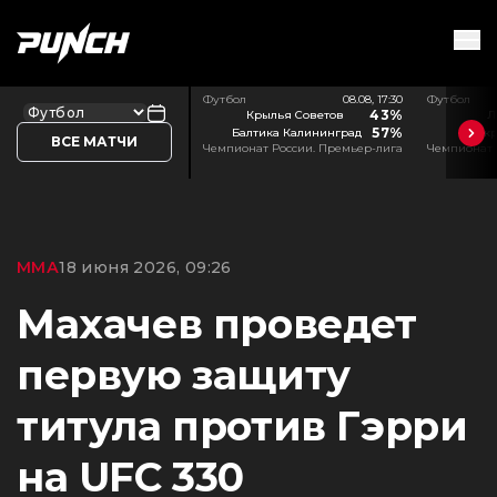
Футбол
08.08, 17:30
Футбол
43%
Крылья Советов
Л
57%
Балтика Калининград
Акр
ВСЕ МАТЧИ
Чемпионат России. Премьер-лига
Чемпионат 
ММА
18 июня 2026, 09:26
Махачев проведет
первую защиту
титула против Гэрри
на UFC 330