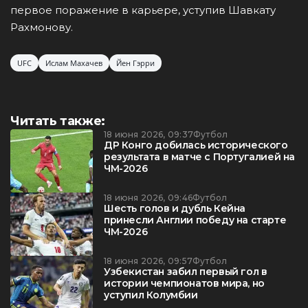
первое поражение в карьере, уступив Шавкату
Рахмонову.
UFC
Ислам Махачев
Йен Гэрри
Читать также:
18 июня 2026, 09:37
Футбол
ДР Конго добилась исторического
результата в матче с Португалией на
ЧМ-2026
18 июня 2026, 09:46
Футбол
Шесть голов и дубль Кейна
принесли Англии победу на старте
ЧМ-2026
18 июня 2026, 09:57
Футбол
Узбекистан забил первый гол в
истории чемпионатов мира, но
уступил Колумбии