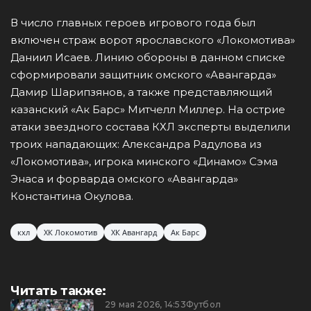
В число главных героев игрового года был
включен страж ворот ярославского «Локомотива»
Даниил Исаев. Линию обороны в данном списке
сформировали защитник омского «Авангарда»
Дамир Шарипзянов, а также представляющий
казанский «Ак Барс» Митчелл Миллер. На острие
атаки звездного состава КХЛ эксперты выделили
троих нападающих: Александра Радулова из
«Локомотива», игрока минского «Динамо» Сэма
Энаса и форварда омского «Авангарда»
Константина Окулова.
кхл
ХК Локомотив
ХК Авангард
Ак Барс
Читать также:
29 мая 2026, 14:53
Футбол