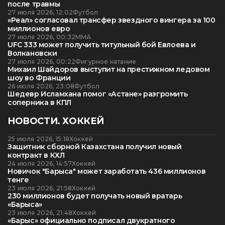
после травмы
27 июля 2026, 12:02
Футбол
«Реал» согласовал трансфер звездного вингера за 100
миллионов евро
27 июля 2026, 00:32
ММА
UFC 333 может получить титульный бой Евлоева и
Волкановски
27 июля 2026, 00:22
Фигурное катание
Михаил Шайдоров выступит на престижном ледовом
шоу во Франции
26 июля 2026, 23:08
Футбол
Шедевр Исламхана помог «Астане» разгромить
соперника в КПЛ
НОВОСТИ. ХОККЕЙ
25 июля 2026, 15:18
Хоккей
Защитник сборной Казахстана получил новый
контракт в КХЛ
24 июля 2026, 14:57
Хоккей
Новичок "Барыса" может заработать 436 миллионов
тенге
23 июля 2026, 21:58
Хоккей
230 миллионов будет получать новый вратарь
«Барыса»
23 июля 2026, 21:48
Хоккей
«Барыс» официально подписал двукратного