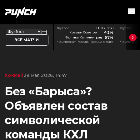
Футбол
08.08, 17:30
Футбол
43%
Крылья Советов
Л
57%
Балтика Калининград
Акр
ВСЕ МАТЧИ
Чемпионат России. Премьер-лига
Чемпионат 
Хоккей
29 мая 2026, 14:47
Без «Барыса»?
Объявлен состав
символической
команды КХЛ