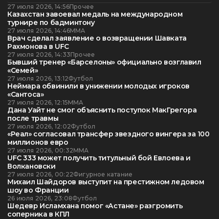
27 июля 2026, 14:56
Прочее
Казахстан завоевал медаль на международном
турнире по бадминтону
27 июля 2026, 14:46
ММА
Врач сделал заявление о возвращении Шавката
Рахмонова в UFC
27 июля 2026, 14:33
Прочее
Бывший тренер «Барселоны» официально возглавил
«Семей»
27 июля 2026, 13:12
Футбол
Неймара обвинили в унижении молодых игроков
«Сантоса»
27 июля 2026, 12:15
ММА
Дана Уайт не смог объяснить поступок МакГрегора
после травмы
27 июля 2026, 12:02
Футбол
«Реал» согласовал трансфер звездного вингера за 100
миллионов евро
27 июля 2026, 00:32
ММА
UFC 333 может получить титульный бой Евлоева и
Волкановски
27 июля 2026, 00:22
Фигурное катание
Михаил Шайдоров выступит на престижном ледовом
шоу во Франции
26 июля 2026, 23:08
Футбол
Шедевр Исламхана помог «Астане» разгромить
соперника в КПЛ