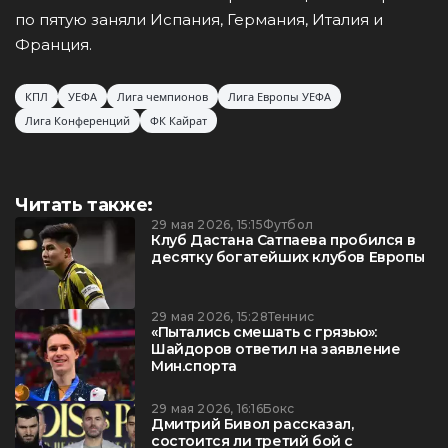
по пятую заняли Испания, Германия, Италия и
Франция.
КПЛ
УЕФА
Лига чемпионов
Лига Европы УЕФА
Лига Конференций
ФК Кайрат
Читать также:
29 мая 2026, 15:15
Футбол
Клуб Дастана Сатпаева пробился в
десятку богатейших клубов Европы
29 мая 2026, 15:28
Теннис
«Пытались смешать с грязью»:
Шайдоров ответил на заявление
Мин.спорта
29 мая 2026, 16:16
Бокс
Дмитрий Бивол рассказал,
состоится ли третий бой с