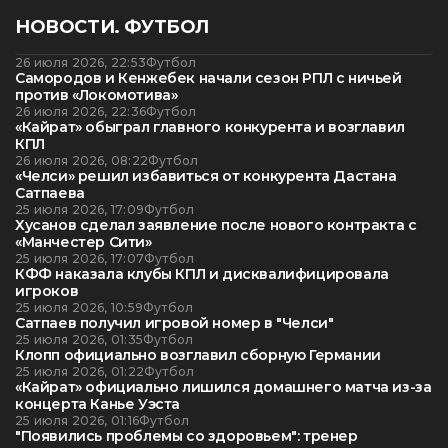
НОВОСТИ. ФУТБОЛ
26 июля 2026, 22:53
Футбол
Самородов и Кенжебек начали сезон РПЛ с ничьей
против «Локомотива»
26 июля 2026, 22:36
Футбол
«Кайрат» обыграл главного конкурента и возглавил
КПЛ
26 июля 2026, 08:22
Футбол
«Челси» решил избавиться от конкурента Дастана
Сатпаева
25 июля 2026, 17:09
Футбол
Хусанов сделал заявление после нового контракта с
«Манчестер Сити»
25 июля 2026, 17:07
Футбол
КФФ наказала клубы КПЛ и дисквалифицировала
игроков
25 июля 2026, 10:59
Футбол
Сатпаев получил игровой номер в "Челси"
25 июля 2026, 01:35
Футбол
Клопп официально возглавил сборную Германии
25 июля 2026, 01:22
Футбол
«Кайрат» официально лишился домашнего матча из-за
концерта Канье Уэста
25 июля 2026, 01:16
Футбол
"Появились проблемы со здоровьем": тренер