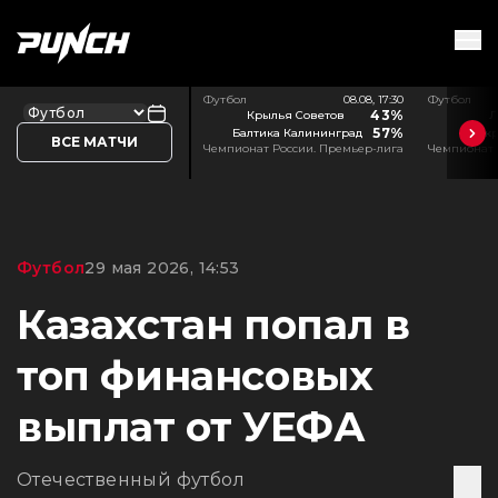
Футбол
08.08, 17:30
Футбол
43%
Крылья Советов
Л
57%
Балтика Калининград
Акр
ВСЕ МАТЧИ
Чемпионат России. Премьер-лига
Чемпионат 
Футбол
29 мая 2026, 14:53
Казахстан попал в
топ финансовых
выплат от УЕФА
Отечественный футбол