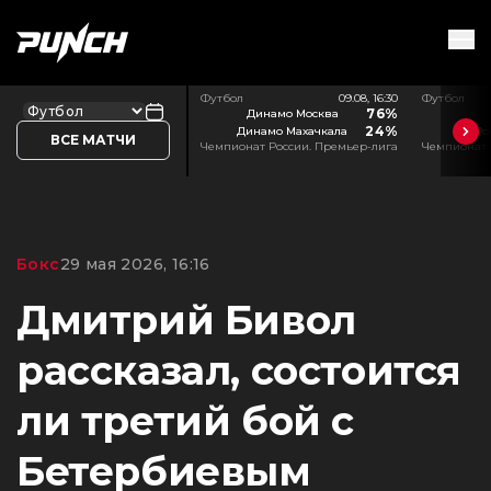
Футбол
09.08, 16:30
Футбол
76%
Динамо Москва
24%
Динамо Махачкала
Ро
ВСЕ МАТЧИ
Чемпионат России. Премьер-лига
Чемпионат 
Бокс
29 мая 2026, 16:16
Дмитрий Бивол
рассказал, состоится
ли третий бой с
Бетербиевым