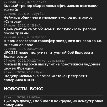
27 июля 2026, 14:33
Прочее
Бывший тренер «Барселоны» официально возглавил
«Семей»
27 июля 2026, 13:12
Футбол
Неймара обвинили в унижении молодых игроков
«Сантоса»
27 июля 2026, 12:15
ММА
Дана Уайт не смог объяснить поступок МакГрегора
после травмы
27 июля 2026, 12:02
Футбол
«Реал» согласовал трансфер звездного вингера за 100
миллионов евро
27 июля 2026, 00:32
ММА
UFC 333 может получить титульный бой Евлоева и
Волкановски
27 июля 2026, 00:22
Фигурное катание
Михаил Шайдоров выступит на престижном ледовом
шоу во Франции
26 июля 2026, 23:08
Футбол
Шедевр Исламхана помог «Астане» разгромить
соперника в КПЛ
НОВОСТИ. БОКС
26 июля 2026, 22:46
Бокс
Джошуа дважды побывал в нокдауне, но нокаутировал
соперника