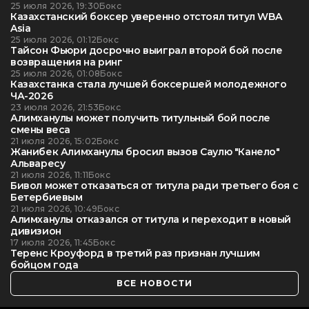
25 июля 2026, 19:30
Бокс
Казахстанский боксер уверенно отстоял титул WBA
Asia
25 июля 2026, 01:12
Бокс
Тайсон Фьюри досрочно выиграл второй бой после
возвращения на ринг
25 июля 2026, 01:08
Бокс
Казахстанка стала лучшей боксершей молодежного
ЧА-2026
23 июля 2026, 21:53
Бокс
Алимханулы может получить титульный бой после
смены веса
21 июля 2026, 15:02
Бокс
Жанибек Алимханулы бросил вызов Саулю "Канело"
Альваресу
21 июля 2026, 11:11
Бокс
Бивол может отказаться от титула ради третьего боя с
Бетербиевым
21 июля 2026, 10:49
Бокс
Алимханулы отказался от титула и переходит в новый
дивизион
17 июля 2026, 11:45
Бокс
Теренс Кроуфорд в третий раз признан лучшим
бойцом года
ВСЕ НОВОСТИ