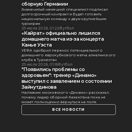
сборную Германии
Знаменитый немецкий специалист подписал
долгосрочный контракт и будет готовить
национальную команду к двум крупнейшим
турнирам.
25 июля 2026, 01:22
Футбол
«Кайрат» официально лишился
домашнего матча из-за концерта
Канье Уэста
УЕФА одобрил перенос потенциального
домашнего еврокубкового матча алматинского
клуба в Туркестан.
25 июля 2026, 01:16
Футбол
"Появились проблемы со
здоровьем": тренер «Динамо»
выступил с заявлением о состоянии
Зайнутдинова
Наставник московского «Динамо» рассказал,
почему лидер сборной Казахстана пока не
может полноценно вернуться на поле.
ВСЕ НОВОСТИ