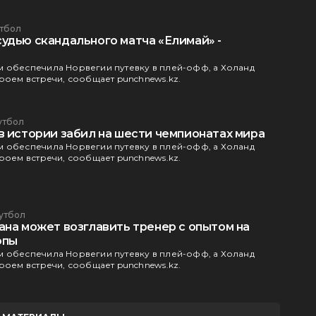
тбол
удью скандального матча «Елимай» -
 обеспечила Норвегии путевку в плей-офф, а Холанд
ероем встречи, сообщает punchnews.kz.
утбол
в истории забил на шести чемпионатах мира
 обеспечила Норвегии путевку в плей-офф, а Холанд
ероем встречи, сообщает punchnews.kz.
утбол
ана может возглавить тренер с опытом на
опы
 обеспечила Норвегии путевку в плей-офф, а Холанд
ероем встречи, сообщает punchnews.kz.