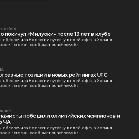
скетбол
 покинул «Милуоки» после 13 лет в клубе
 обеспечила Норвегии путевку в плей-офф, а Холанд
ероем встречи, сообщает punchnews.kz.
МА
л разные позиции в новых рейтингах UFC
 обеспечила Норвегии путевку в плей-офф, а Холанд
ероем встречи, сообщает punchnews.kz.
рочее
пажисты победили олимпийских чемпионов и
о ЧА
 обеспечила Норвегии путевку в плей-офф, а Холанд
ероем встречи, сообщает punchnews.kz.