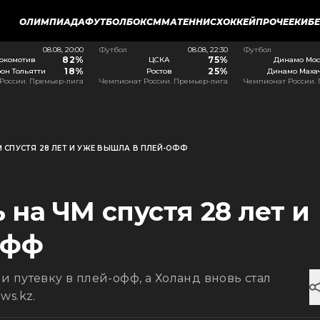
ОЛИМПИАДА
ФУТБОЛ
БОКС
ММА
ТЕННИС
ХОККЕЙ
ПРОЧЕЕ
КИБ
08.08, 20:00
Футбол
08.08, 22:30
Футбол
82%
75%
окомотив
ЦСКА
Динамо Мос
18%
25%
он Тольятти
Ростов
Динамо Маха
России. Премьер-лига
Чемпионат России. Премьер-лига
Чемпионат России.
 СПУСТЯ 28 ЛЕТ И УЖЕ ВЫШЛА В ПЛЕЙ-ОФФ
на ЧМ спустя 28 лет и
офф
 путевку в плей-офф, а Холанд вновь стал
ws.kz.