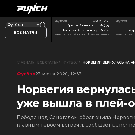
Футбол
08.08, 17:30
Футбол
43%
Крылья Советов
Л
57%
Балтика Калининград
Акр
ВСЕ МАТЧИ
Чемпионат России. Премьер-лига
Чемпионат 
ГЛАВНАЯ
ВСЕ СТАТЬИ
ФУТБОЛ
НОРВЕГИЯ ВЕРНУЛАСЬ НА ЧМ
Футбол
23 июня 2026, 12:33
Норвегия вернулась 
уже вышла в плей-
Победа над Сенегалом обеспечила Норвегии
главным героем встречи, сообщает punchne