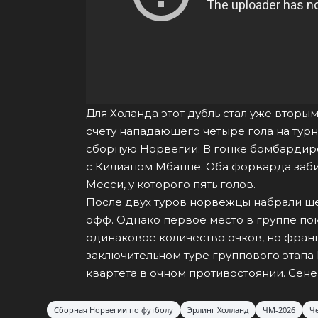
Для Холанда этот дубль стал уже вторы
счету нападающего четыре гола на турн
сборную Норвегии. В гонке бомбардир
с Килианом Мбаппе. Оба форварда заби
Месси, у которого пять голов.
После двух туров норвежцы набрали шес
офф. Однако первое место в группе по
одинаковое количество очков, но фран
заключительном туре группового этапа
квартета в очном противостоянии. Сене
Сборная Норвегии по футболу
Эрлинг Холланд
ЧМ-2026
Че