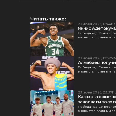
Читать также:
23 июня 2026, 12:44
Ба
Яннис Адетокумбо
Победа над Сенегалом
вновь стал главным г
23 июня 2026, 12:52
М
Алмабаев получи
Победа над Сенегалом
вновь стал главным г
23 июня 2026, 23:37
П
Казахстанские ш
завоевали золот
Победа над Сенегалом
вновь стал главным г