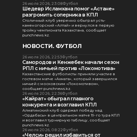
26 июля 2026, 23:08
Футбол
Шедевр Исламхана помог «Астане»
разгромить соперника в КПЛ
Столичный клуб уверенно обыграл усть-
каменогорский «Алтай» и вернулся в первую
тройку чемпионата Казахстана, сообщает
punchnews.kz.
НОВОСТИ. ФУТБОЛ
26 июля 2026, 22:53
Футбол
Самородов и Кенжебек начали сезон
РПЛ с ничьей против «Локомотива»
Казахстанские футболисты приняли участие в
гостевом матче «Ахмата», который завершился
ничьей с московским «Локомотивом»,
сообщает punchnews.kz.
26 июля 2026, 22:36
Футбол
«Кайрат» обыграл главного
конкурента и возглавил КПЛ
Алматинский клуб одержал победу над
«Ордабасы» в центральном матче 19-го тура КПЛ
и возглавил турнирную таблицу, сообщает
punchnews.kz.
26 июля 2026, 08:22
Футбол
«Челси» решил избавиться от