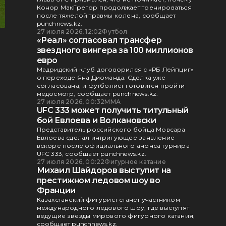
Конор МакГрегор продолжает тренироваться
после тяжелой травмы колена, сообщает
punchnews.kz.
27 июля 2026, 12:02
Футбол
«Реал» согласовал трансфер
звездного вингера за 100 миллионов
евро
Мадридский клуб договорился с «РБ Лейпциг»
о переходе Яна Диоманда. Сделка уже
согласована, и футболист готовится пройти
медосмотр, сообщает punchnews.kz.
27 июля 2026, 00:32
ММА
UFC 333 может получить титульный
бой Евлоева и Волкановски
Представитель российского бойца Мовсара
Евлоева сделал интригующее заявление
вскоре после официального анонса турнира
UFC 333, сообщает punchnews.kz.
27 июля 2026, 00:22
Фигурное катание
Михаил Шайдоров выступит на
престижном ледовом шоу во
Франции
Казахстанский фигурист станет участником
международного ледового шоу, где выступят
ведущие звезды мирового фигурного катания,
сообщает punchnews.kz.