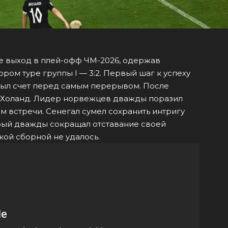
е выход в плей-офф ЧМ-2026, одержав
ром туре группы I — 3:2. Первый шаг к успеху
рыл счет перед самым перерывом. После
г Холанд. Лидер норвежцев дважды поразил
м встречи. Сенегал сумел сохранить интригу
рый дважды сокращал отставание своей
кой сборной не удалось.