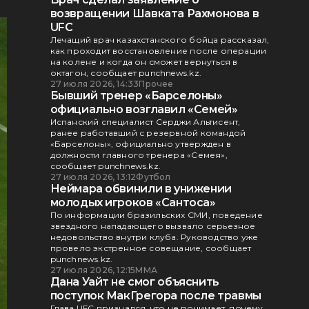
возвращении Шавката Рахмонова в
UFC
Лечащий врач казахстанского бойца рассказал,
как проходит восстановление после операции
на колене и когда он сможет вернуться в
октагон, сообщает punchnews.kz.
27 июля 2026, 14:33
Прочее
Бывший тренер «Барселоны»
официально возглавил «Семей»
Испанский специалист Серджи Альтисент,
ранее работавший с резервной командой
«Барселоны», официально утвержден в
должности главного тренера «Семея»,
сообщает punchnews.kz.
27 июля 2026, 13:12
Футбол
Неймара обвинили в унижении
молодых игроков «Сантоса»
По информации бразильских СМИ, поведение
звездного нападающего вызвало серьезное
недовольство внутри клуба. Руководство уже
провело экстренное совещание, сообщает
punchnews.kz.
27 июля 2026, 12:15
ММА
Дана Уайт не смог объяснить
поступок МакГрегора после травмы
Глава UFC признался, что не понимает, почему