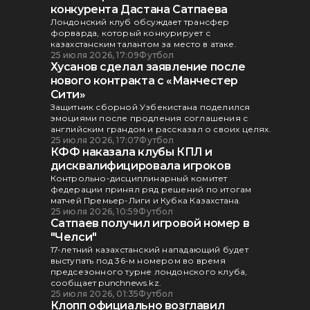
конкурента Дастана Сатпаева
Лондонский клуб обсуждает трансфер
форварда, который конкурирует с
казахстанским талантом за место в атаке.
25 июля 2026, 17:09
Футбол
Хусанов сделал заявление после
нового контракта с «Манчестер
Сити»
Защитник сборной Узбекистана поделился
эмоциями после продления соглашения с
английским грандом и рассказал о своих целях.
25 июля 2026, 17:07
Футбол
КФФ наказала клубы КПЛ и
дисквалифицировала игроков
Контрольно-дисциплинарный комитет
федерации принял ряд решений по итогам
матчей Премьер-Лиги и Кубка Казахстана.
25 июля 2026, 10:59
Футбол
Сатпаев получил игровой номер в
"Челси"
17-летний казахстанский нападающий будет
выступать под 36-м номером во время
предсезонного турне лондонского клуба,
сообщает punchnews.kz.
25 июля 2026, 01:35
Футбол
Клопп официально возглавил