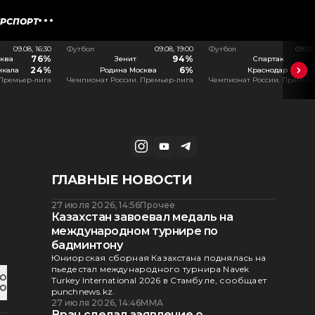
ЕРСПОРТ
09.08, 16:30
Футбол
09.08, 19:00
Футбол
09.08
76%
94%
ква
Зенит
Спартак
24%
6%
чкала
Родина Москва
Краснодар
 Премьер-лига
Чемпионат России. Премьер-лига
Чемпионат России. Премьер
ГЛАВНЫЕ НОВОСТИ
27 июля 2026, 14:56
Прочее
Казахстан завоевал медаль на
международном турнире по
бадминтону
Юниорская сборная Казахстана поднялась на
пьедестал международного турнира Navek
Turkey International 2026 в Стамбуле, сообщает
punchnews.kz.
27 июля 2026, 14:46
ММА
Врач сделал заявление о