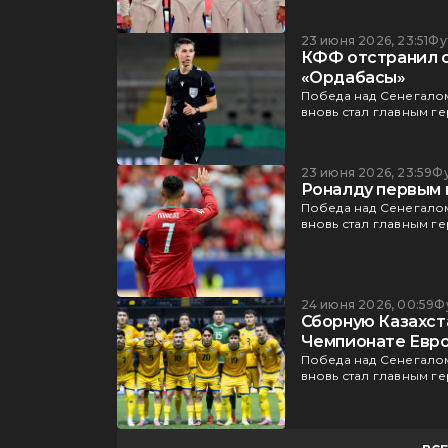
23 июня 2026, 23:51
Фу
КФФ отстранил с
«Ордабасы»
Победа над Сенегалом
вновь стал главным г
23 июня 2026, 23:59
Ф
Роналду первым 
Победа над Сенегалом
вновь стал главным г
24 июня 2026, 00:59
Ф
Сборную Казахст
Чемпионате Евр
Победа над Сенегалом
вновь стал главным г