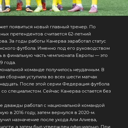
жет появиться новый главный тренер. По
ных претендентов считается 62-летний
а. За годы работы Канерва заработал статус
нского футбола. Именно под его руководством
 в финальную часть чемпионата Европы — это
9 года.
иональной команде получилось неудачным. В
я сборная уступила во всех шести матчах
инадцать. После этой серии Федерация футбола
со специалистом. Сейчас Канерва остается без
же дважды работал с национальной командой
ую в 2016 году, затем вернулся в 2020-м.
учил назначение после ухода Али Алиева,
ности, а затем был утвержден официально. При