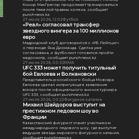
Конор МакГрегор продолжает тренироваться
после тяжелой травмы колена, сообщает
punchnews.kz.
27 июля 2026, 12:02
Футбол
«Реал» согласовал трансфер
звездного вингера за 100 миллионов
евро
Мадридский клуб договорился с «РБ Лейпциг»
о переходе Яна Диоманда. Сделка уже
согласована, и футболист готовится пройти
медосмотр, сообщает punchnews.kz.
27 июля 2026, 00:32
ММА
UFC 333 может получить титульный
бой Евлоева и Волкановски
Представитель российского бойца Мовсара
Евлоева сделал интригующее заявление
вскоре после официального анонса турнира
UFC 333, сообщает punchnews.kz.
27 июля 2026, 00:22
Фигурное катание
Михаил Шайдоров выступит на
престижном ледовом шоу во
Франции
Казахстанский фигурист станет участником
международного ледового шоу, где выступят
ведущие звезды мирового фигурного катания,
сообщает punchnews.kz.