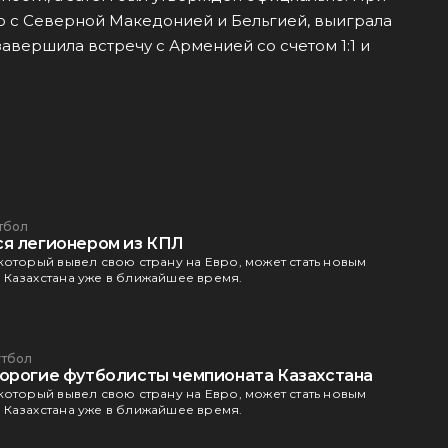
ю с Северной Македонией и Бельгией, выиграла
 завершила встречу с Арменией со счетом 1:1 и
тбол
я легионером из КПЛ
который вывел свою страну на Евро, может стать новым
Казахстана уже в ближайшее время.
тбол
орогие футболисты чемпионата Казахстана
который вывел свою страну на Евро, может стать новым
Казахстана уже в ближайшее время.