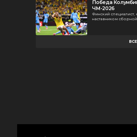
Победа Колумбии
ЧМ-2026
Финский специалист, 
наставником сборной 
ВС