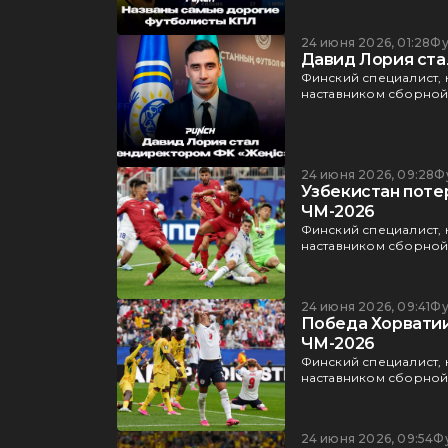
24 июня 2026, 01:28
Фу
Давид Лория ста
Финский специалист, 
наставником сборной 
24 июня 2026, 09:28
Ф
Узбекистан поте
ЧМ-2026
Финский специалист, 
наставником сборной 
24 июня 2026, 09:41
Фу
Победа Хорватии 
ЧМ-2026
Финский специалист, 
наставником сборной 
24 июня 2026, 09:54
Ф