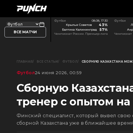
Футбол
08.08, 17:30
Футбол
43%
Крылья Советов
Л
57%
Балтика Калининград
Акр
ВСЕ МАТЧИ
Чемпионат России. Премьер-лига
Чемпионат 
ГЛАВНАЯ
ВСЕ СТАТЬИ
ФУТБОЛ
СБОРНУЮ КАЗАХСТАНА МОЖЕ
Футбол
24 июня 2026, 00:59
Сборную Казахстана
тренер с опытом н
Финский специалист, который вывел свою с
сборной Казахстана уже в ближайшее время