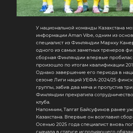
У национальной команды Казахстана мо
информации Aman Vibe, одним из основ
специалист из Финляндии Маркку Канерв
одного из самых заметных тренеров фи
сборная Финляндии впервые пробилась
произошло по итогам квалификации 201
Однако завершение его периода в нац
сезоне Лиги наций УЕФА-2024/25 финска
группы, забив два мяча и пропустив тр
Финляндии прекратила сотрудничество 
клуба.
Напомним, Талгат Байсуфинов ранее у
Казахстана. Впервые он возглавил сборн
Осенью 2025 года специалист вновь пол
сначала в статусе исполняющего обязан