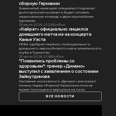
сборную Германии
Знаменитый немецкий специалист подписал
долгосрочный контракт и будет готовить
национальную команду к двум крупнейшим
турнирам.
25 июля 2026, 01:22
Футбол
«Кайрат» официально лишился
домашнего матча из-за концерта
Канье Уэста
УЕФА одобрил перенос потенциального
домашнего еврокубкового матча алматинского
клуба в Туркестан.
25 июля 2026, 01:16
Футбол
"Появились проблемы со
здоровьем": тренер «Динамо»
выступил с заявлением о состоянии
Зайнутдинова
Наставник московского «Динамо» рассказал,
почему лидер сборной Казахстана пока не
может полноценно вернуться на поле.
ВСЕ НОВОСТИ