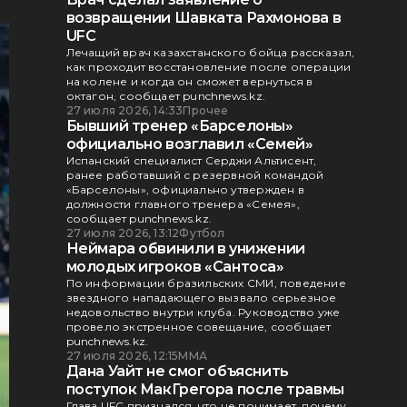
возвращении Шавката Рахмонова в
UFC
Лечащий врач казахстанского бойца рассказал,
как проходит восстановление после операции
на колене и когда он сможет вернуться в
октагон, сообщает punchnews.kz.
27 июля 2026, 14:33
Прочее
Бывший тренер «Барселоны»
официально возглавил «Семей»
Испанский специалист Серджи Альтисент,
ранее работавший с резервной командой
«Барселоны», официально утвержден в
должности главного тренера «Семея»,
сообщает punchnews.kz.
27 июля 2026, 13:12
Футбол
Неймара обвинили в унижении
молодых игроков «Сантоса»
По информации бразильских СМИ, поведение
звездного нападающего вызвало серьезное
недовольство внутри клуба. Руководство уже
провело экстренное совещание, сообщает
punchnews.kz.
27 июля 2026, 12:15
ММА
Дана Уайт не смог объяснить
поступок МакГрегора после травмы
Глава UFC признался, что не понимает, почему