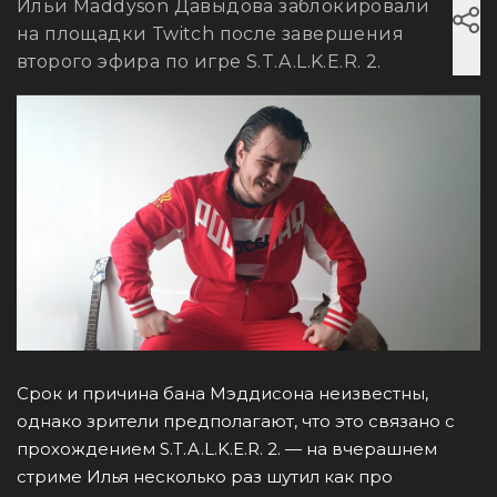
Ильи Maddyson Давыдова заблокировали
на площадки Twitch после завершения
второго эфира по игре S.T.A.L.K.E.R. 2.
Срок и причина бана Мэддисона неизвестны,
однако зрители предполагают, что это связано с
прохождением S.T.A.L.K.E.R. 2. — на вчерашнем
стриме Илья несколько раз шутил как про