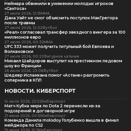
Неймара обвинили в унижении молодых игроков
«Сантоса»
27 июля 2026, 12:15
ММА
Дана Уайт не смог объяснить поступок МакГрегора
после травмы
27 июля 2026, 12:02
Футбол
«Реал» согласовал трансфер звездного вингера за 100
миллионов евро
27 июля 2026, 00:32
ММА
UFC 333 может получить титульный бой Евлоева и
Волкановски
27 июля 2026, 00:22
Фигурное катание
Михаил Шайдоров выступит на престижном ледовом
шоу во Франции
26 июля 2026, 23:08
Футбол
Шедевр Исламхана помог «Астане» разгромить
соперника в КПЛ
НОВОСТИ. КИБЕРСПОРТ
14 июля 2026, 22:52
Киберспорт
Матч Кубка мира по Dota 2 перенесли из-за
подозрений в договорной игре
21 июня 2026, 00:55
Киберспорт
Команда Данила molodoy Голубенко вышла в финал
мейджора по CS2
19 июня 2026, 10:11
Киберспорт