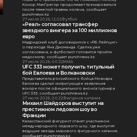
Конор МакГрегор продолжает тренироваться
после тяжелой травмы колена, сообщает
punchnews.kz.
27 июля 2026, 12:02
Футбол
«Реал» согласовал трансфер
звездного вингера за 100 миллионов
евро
Мадридский клуб договорился с «РБ Лейпциг»
о переходе Яна Диоманда. Сделка уже
согласована, и футболист готовится пройти
медосмотр, сообщает punchnews.kz.
27 июля 2026, 00:32
ММА
UFC 333 может получить титульный
бой Евлоева и Волкановски
Представитель российского бойца Мовсара
Евлоева сделал интригующее заявление
вскоре после официального анонса турнира
UFC 333, сообщает punchnews.kz.
27 июля 2026, 00:22
Фигурное катание
Михаил Шайдоров выступит на
престижном ледовом шоу во
Франции
Казахстанский фигурист станет участником
международного ледового шоу, где выступят
ведущие звезды мирового фигурного катания,
сообщает punchnews.kz.