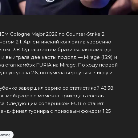
M Cologne Major 2026 по Counter-Strike 2,
четом 2:1. Аргентинский коллектив уверенно
етом 13:8. Однако затем бразильская команда
и выиграла две карты подряд — Mirage (13:9) и
ча стал камбэк FURIA на Mirage. По ходу первой
о уступала 2:6, но сумела вернуться в игру и
убенко завершил серию со статистикой 43:38.
ал мейджора с момента прихода в состав
са. Следующим соперником FURIA станет
ранд-финал турнира с призовым фондом 1,25
Gaming