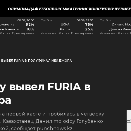
ОЛИМПИАДА
ФУТБОЛ
БОКС
ММА
ТЕННИС
ХОККЕЙ
ПРОЧЕЕ
КИБ
08.08, 20:00
Футбол
08.08, 22:30
Футбол
82%
75%
окомотив
ЦСКА
Динамо Мос
18%
25%
он Тольятти
Ростов
Динамо Маха
России. Премьер-лига
Чемпионат России. Премьер-лига
Чемпионат России.
 ВЫВЕЛ FURIA В ПОЛУФИНАЛ МЕЙДЖОРА
y вывел FURIA в
ра
на первой карте и пробилась в четверку
. Казахстанец Данил molodoy Голубенко
ой, сообщает punchnews.kz.