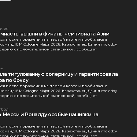
очее
имнасты вышли в финалы чемпионата Азии
ься после поражения на первой карте и пробилась в
оманд IEM Cologne Major 2026. Казахстанец Данил molodoy
серию с положительной статистикой, сообщает
кс
ла титулованную соперницу и гарантировала
а по боксу
ься после поражения на первой карте и пробилась в
оманд IEM Cologne Major 2026. Казахстанец Данил molodoy
серию с положительной статистикой, сообщает
тбол
Месси и Роналду особые нашивки на
ься после поражения на первой карте и пробилась в
оманд IEM Cologne Major 2026. Казахстанец Данил molodoy
серию с положительной статистикой, сообщает