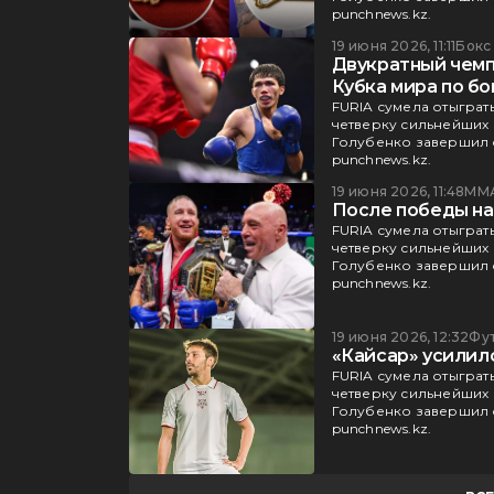
punchnews.kz.
19 июня 2026, 11:11
Бокс
Двукратный чемп
Кубка мира по бо
FURIA сумела отыграт
четверку сильнейших к
Голубенко завершил 
punchnews.kz.
19 июня 2026, 11:48
ММ
После победы на
FURIA сумела отыграт
четверку сильнейших к
Голубенко завершил 
punchnews.kz.
19 июня 2026, 12:32
Фу
«Кайсар» усилил
FURIA сумела отыграт
четверку сильнейших к
Голубенко завершил 
punchnews.kz.