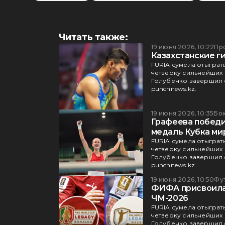
Читать также:
19 июня 2026, 10:22
Пр
Казахстанские г
FURIA сумела отыграт
четверку сильнейших к
Голубенко завершил 
punchnews.kz.
19 июня 2026, 10:35
Бо
Графеева победи
медаль Кубка мир
FURIA сумела отыграт
четверку сильнейших к
Голубенко завершил 
punchnews.kz.
19 июня 2026, 10:50
Фу
ФИФА присвоила 
ЧМ-2026
FURIA сумела отыграт
четверку сильнейших к
Голубенко завершил 