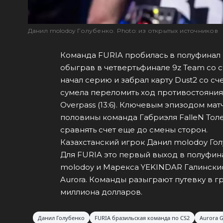
Данил molodoy Голубенко. Photo: из открытых источников
Команда FURIA пробилась в полуфинал IE
обыграв в четвертьфинале 9z Team со с
начал серию и забрал карту Dust2 со сч
сумела переломить ход противостояния 
Overpass (13:6). Ключевым эпизодом мат
половины команда Габриэля FalleN Толед
сравнять счет еще до смены сторон.
Казахстанский игрок Данил molodoy Гол
Для FURIA это первый выход в полуфин
molodoy и Марекса YEKINDAR Галински
Aurora. Команды разыграют путевку в г
миллиона долларов.
Данил Голубенко
FURIA бразильская команда по CS2
Aurora 