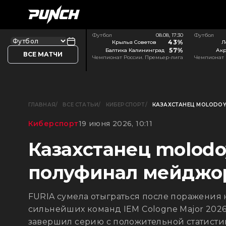
Футбол
08.08, 17:30
Футбол
43%
Крылья Советов
Л
57%
Балтика Калининград
Акр
ВСЕ МАТЧИ
Чемпионат России. Премьер-лига
Чемпионат 
ГЛАВНАЯ
ВСЕ СТАТЬИ
КИБЕРСПОРТ
КАЗАХСТАНЕЦ MOLODOY
Киберспорт
19 июня 2026, 10:11
Казахстанец molodo
полуфинал мейджо
FURIA сумела отыграться после поражения 
сильнейших команд IEM Cologne Major 2026
завершил серию с положительной статистик