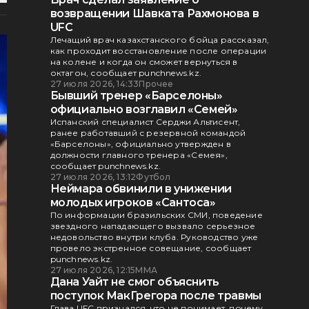
возвращении Шавката Рахмонова в
UFC
Лечащий врач казахстанского бойца рассказал,
как проходит восстановление после операции
на колене и когда он сможет вернуться в
октагон, сообщает punchnews.kz.
27 июля 2026, 14:33
Прочее
Бывший тренер «Барселоны»
официально возглавил «Семей»
Испанский специалист Серджи Альтисент,
ранее работавший с резервной командой
«Барселоны», официально утвержден в
должности главного тренера «Семея»,
сообщает punchnews.kz.
27 июля 2026, 13:12
Футбол
Неймара обвинили в унижении
молодых игроков «Сантоса»
По информации бразильских СМИ, поведение
звездного нападающего вызвало серьезное
недовольство внутри клуба. Руководство уже
провело экстренное совещание, сообщает
punchnews.kz.
27 июля 2026, 12:15
ММА
Дана Уайт не смог объяснить
поступок МакГрегора после травмы
Глава UFC признался, что не понимает, почему