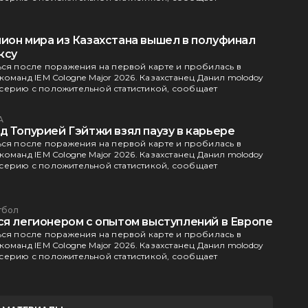
ион мира из Казахстана вышел в полуфинал
ксу
ься после поражения на первой карте и пробилась в
оманд IEM Cologne Major 2026. Казахстанец Данил molodoy
серию с положительной статистикой, сообщает
А
д Топурией Гэйтжи взял паузу в карьере
ься после поражения на первой карте и пробилась в
оманд IEM Cologne Major 2026. Казахстанец Данил molodoy
серию с положительной статистикой, сообщает
тбол
ся легионером с опытом выступлений в Европе
ься после поражения на первой карте и пробилась в
оманд IEM Cologne Major 2026. Казахстанец Данил molodoy
серию с положительной статистикой, сообщает