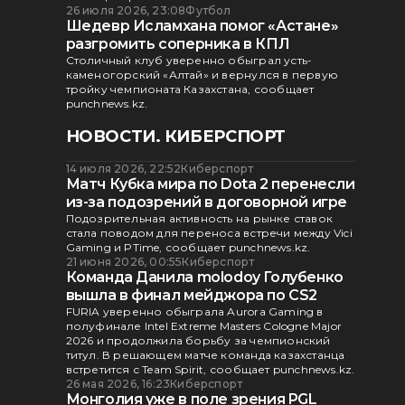
26 июля 2026, 23:08
Футбол
Шедевр Исламхана помог «Астане»
разгромить соперника в КПЛ
Столичный клуб уверенно обыграл усть-
каменогорский «Алтай» и вернулся в первую
тройку чемпионата Казахстана, сообщает
punchnews.kz.
НОВОСТИ. КИБЕРСПОРТ
14 июля 2026, 22:52
Киберспорт
Матч Кубка мира по Dota 2 перенесли
из-за подозрений в договорной игре
Подозрительная активность на рынке ставок
стала поводом для переноса встречи между Vici
Gaming и PTime, сообщает punchnews.kz.
21 июня 2026, 00:55
Киберспорт
Команда Данила molodoy Голубенко
вышла в финал мейджора по CS2
FURIA уверенно обыграла Aurora Gaming в
полуфинале Intel Extreme Masters Cologne Major
2026 и продолжила борьбу за чемпионский
титул. В решающем матче команда казахстанца
встретится с Team Spirit, сообщает punchnews.kz.
26 мая 2026, 16:23
Киберспорт
Монголия уже в поле зрения PGL