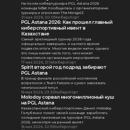
На полях кибертурнира PGL Astana 2026
команда 1xBet пообщалась с организаторами
турнира и игроками The MongolZ.
21 мая 2026, 00:05
Киберспорт
PGL Astana 2026: Как прошел главный
киберспортивный ивент в
Казахстане
Самый зрелищный турнир 2026 года
официально завершен, и настало время
подвести итоги. Многие видели матчи, однако
это лишь малая часть того, чем может
похвастаться организация мероприятия.
17 мая 2026, 21:14
Киберспорт
Spirit второй год подряд забирают
PGL Astana
В гранд-финале российский коллектив
встретился с Team Falcons и сумел завоевать
чемпионский титул.
16 мая 2026, 23:32
Киберспорт
Molodoy сорвал многомиллионый куш
на PGL Astana
Казахстанский киберспортсмен Данил molodoy
Голубенко помог своей команде заработать
солидные призовые на турнире PGL Astana
2026, несмотря на ранний вылет.
16 мая 2026, 22:55
Киберспорт