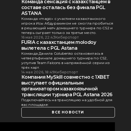
Команда сенсация с казахстанцем в
составе осталась без финала PGL
ASTANA
Команда «magic» с участием казахстанского
игрока Исы Абдурахимом не смогла пробиться
в решающий матч домашнего турнира по CS2 и
теперь сыграет только за третье место.
16 мая 2026, 22:43
Киберспорт
FURIA с казахстанцем molodoy
вылетела с PGL Astana
Команда Данила Golubenko остановилась в
четвертьфинале домашнего турнира по CS2,
уступив Team Falcons в напряжённой серии из
трёх карт.
14 мая 2026, 18:49
Киберспорт
Компания MySkill совместно с 1XBET
выступает официальным
организатором казахоязычной
трансляции турнира PGL Astana 2026
Подключайтесь на трансляцию на удобной для
вас площадке:
ВСЕ НОВОСТИ