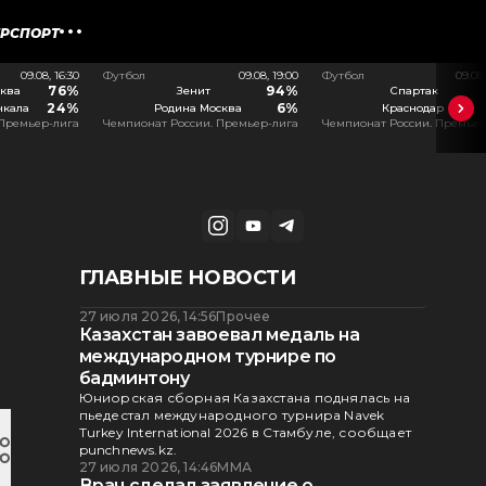
ЕРСПОРТ
09.08, 16:30
Футбол
09.08, 19:00
Футбол
09.08
76%
94%
ква
Зенит
Спартак
24%
6%
чкала
Родина Москва
Краснодар
 Премьер-лига
Чемпионат России. Премьер-лига
Чемпионат России. Премьер
ГЛАВНЫЕ НОВОСТИ
27 июля 2026, 14:56
Прочее
Казахстан завоевал медаль на
международном турнире по
бадминтону
Юниорская сборная Казахстана поднялась на
пьедестал международного турнира Navek
Turkey International 2026 в Стамбуле, сообщает
punchnews.kz.
27 июля 2026, 14:46
ММА
Врач сделал заявление о