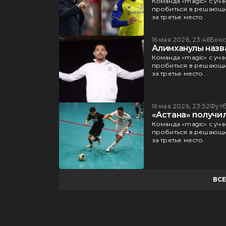
Команда «magic» с уч
пробиться в решающий
за третье место.
16 мая 2026, 23:46
Бок
Алимханулы назв
Команда «magic» с уч
пробиться в решающий
за третье место.
16 мая 2026, 23:52
Фут
«Астана» получи
Команда «magic» с уч
пробиться в решающий
за третье место.
ВС