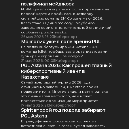
полуфинал мейджора
FURIA сумела отыграться после поражения на
первой карте и пробилась в четверку
сильнейших команд IEM Cologne Major 2026.
Казахстанец Данил molodoy Голубенко
завершил серию с положительной статистикой,
сообщает punchnews.kz.
26 мая 2026, 16:23
Киберспорт
Монголия уже в поле зрения PGL
На полях кибертурнира PGL Astana 2026
команда 1xBet пообщалась с организаторами
турнира и игроками The MongolZ.
21 мая 2026, 00:05
Киберспорт
PGL Astana 2026: Как прошел главный
киберспортивный ивент в
Казахстане
Самый зрелищный турнир 2026 года
официально завершен, и настало время
подвести итоги. Многие видели матчи, однако
это лишь малая часть того, чем может
похвастаться организация мероприятия.
17 мая 2026, 21:14
Киберспорт
Spirit второй год подряд забирают
PGL Astana
В гранд-финале российский коллектив
встретился с Team Falcons и сумел завоевать