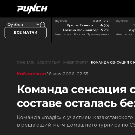
Футбол
08.08, 17:30
Футбол
43%
Крылья Советов
Л
57%
Балтика Калининград
Акр
ВСЕ МАТЧИ
Чемпионат России. Премьер-лига
Чемпионат 
ГЛАВНАЯ
ВСЕ СТАТЬИ
КИБЕРСПОРТ
КОМАНДА СЕНСАЦИЯ С К
Киберспорт
16 мая 2026, 22:55
Команда сенсация с
составе осталась б
Команда «magic» с участием казахстанског
в решающий матч домашнего турнира по CS2 