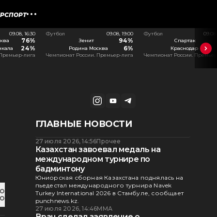
ЕРСПОРТ
09.08, 16:30
Футбол
09.08, 19:00
Футбол
09.08
76%
94%
ква
Зенит
Спартак
24%
6%
чкала
Родина Москва
Краснодар
 Премьер-лига
Чемпионат России. Премьер-лига
Чемпионат России. Премьер
ГЛАВНЫЕ НОВОСТИ
27 июля 2026, 14:56
Прочее
Казахстан завоевал медаль на
международном турнире по
бадминтону
Юниорская сборная Казахстана поднялась на
пьедестал международного турнира Navek
Turkey International 2026 в Стамбуле, сообщает
punchnews.kz.
27 июля 2026, 14:46
ММА
Врач сделал заявление о