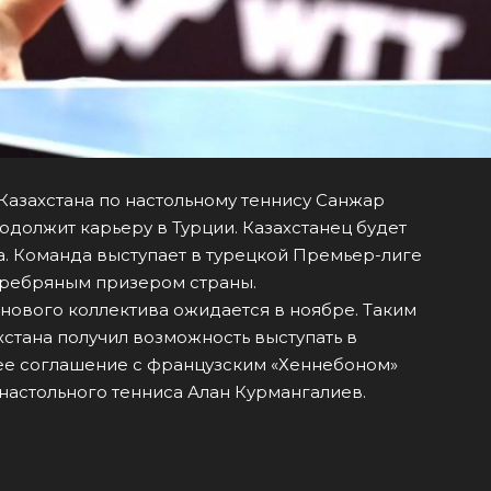
азахстана по настольному теннису Санжар
должит карьеру в Турции. Казахстанец будет
а. Команда выступает в турецкой Премьер-лиге
серебряным призером страны.
нового коллектива ожидается в ноябре. Таким
стана получил возможность выступать в
ее соглашение с французским «Хеннебоном»
настольного тенниса Алан Курмангалиев.