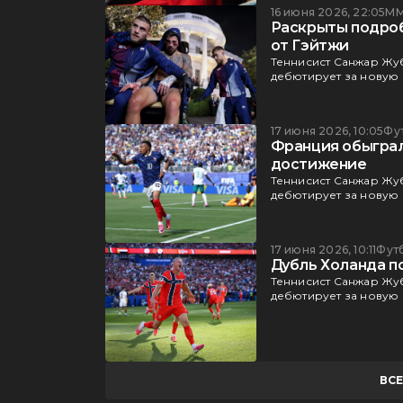
16 июня 2026, 22:05
М
Раскрыты подроб
от Гэйтжи
Теннисист Санжар Жу
дебютирует за новую
17 июня 2026, 10:05
Фу
Франция обыграл
достижение
Теннисист Санжар Жу
дебютирует за новую
17 июня 2026, 10:11
Фут
Дубль Холанда п
Теннисист Санжар Жу
дебютирует за новую
ВС