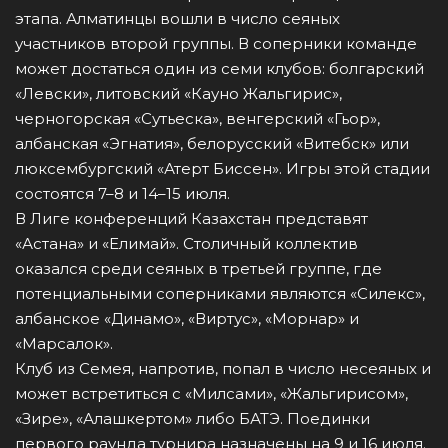
этапа. Алматинцы вошли в число сеяных
участников второй группы. В соперники команде
может достаться один из семи клубов: болгарский
«Левски», литовский «Кауно Жальгирис»,
черногорская «Сутьеска», венгерский «Гьор»,
албанская «Эгнатия», белорусский «Витебск» или
люксембургский «Атерт Биссен». Игры этой стадии
состоятся 7–8 и 14–15 июля.
В Лиге конференций Казахстан представят
«Астана» и «Елимай». Столичный коллектив
оказался среди сеяных в третьей группе, где
потенциальными соперниками являются «Силекс»,
албанское «Динамо», «Виртус», «Морнар» и
«Марсалок».
Клуб из Семея, напротив, попал в число несеяных и
может встретиться с «Милсами», «Жальгирисом»,
«Зире», «Алашкертом» либо БАТЭ. Поединки
первого раунда турнира назначены на 9 и 16 июля.