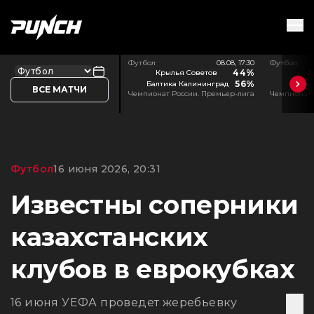
Футбол
08.08, 17:30
Футбол
44%
Крылья Советов
Л
56%
Балтика Калининград
Акр
ВСЕ МАТЧИ
Чемпионат России. Премьер-лига
Чемпионат 
Футбол
16 июня 2026, 20:31
Известны соперники
казахстанских
клубов в еврокубках
16 июня УЕФА проведет жеребьевку