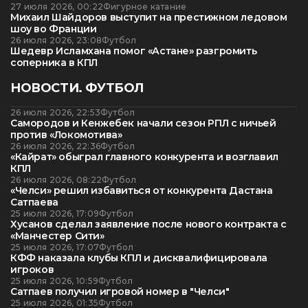
27 июля 2026, 00:22
Фигурное катание
Михаил Шайдоров выступит на престижном ледовом
шоу во Франции
26 июля 2026, 23:08
Футбол
Шедевр Исламхана помог «Астане» разгромить
соперника в КПЛ
НОВОСТИ. ФУТБОЛ
26 июля 2026, 22:53
Футбол
Самородов и Кенжебек начали сезон РПЛ с ничьей
против «Локомотива»
26 июля 2026, 22:36
Футбол
«Кайрат» обыграл главного конкурента и возглавил
КПЛ
26 июля 2026, 08:22
Футбол
«Челси» решил избавиться от конкурента Дастана
Сатпаева
25 июля 2026, 17:09
Футбол
Хусанов сделал заявление после нового контракта с
«Манчестер Сити»
25 июля 2026, 17:07
Футбол
КФФ наказала клубы КПЛ и дисквалифицировала
игроков
25 июля 2026, 10:59
Футбол
Сатпаев получил игровой номер в "Челси"
25 июля 2026, 01:35
Футбол