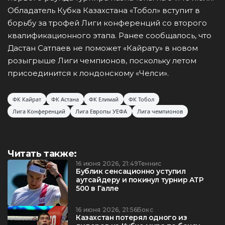
Обладатель Кубка Казахстана «Тобол» вступит в
борьбу за трофей Лиги конференций со второго
квалификационного этапа. Ранее сообщалось, что
Дастан Сатпаев не поможет «Кайрату» в новом
розыгрыше Лиги чемпионов, поскольку летом
присоединится к лондонскому «Челси».
ФК Кайрат
ФК Астана
ФК Елимай
ФК Тобол
Лига Конференций
Лига Европы УЕФА
Лига чемпионов
Читать также:
16 июня 2026, 21:49
Теннис
Бублик сенсационно уступил
аутсайдеру и покинул турнир ATP
500 в Галле
16 июня 2026, 21:56
Бокс
Казахстан потерял одного из