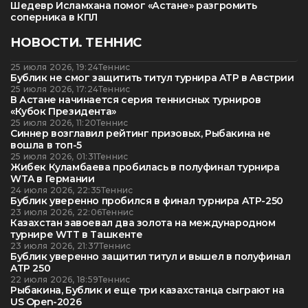
Шедевр Исламхана помог «Астане» разгромить
соперника в КПЛ
НОВОСТИ. ТЕННИС
25 июля 2026, 19:24
Теннис
Бублик не смог защитить титул турнира ATP в Австрии
25 июля 2026, 17:24
Теннис
В Астане начинается серия теннисных турниров
«Кубок Президента»
25 июля 2026, 11:20
Теннис
Синнер возглавил рейтинг призовых, Рыбакина не
вошла в топ-5
25 июля 2026, 01:31
Теннис
Жибек Куламбаева пробилась в полуфинал турнира
WTA в Германии
24 июля 2026, 22:35
Теннис
Бублик уверенно пробился в финал турнира ATP-250
23 июля 2026, 22:06
Теннис
Казахстан завоевал два золота на международном
турнире WTT в Ташкенте
23 июля 2026, 21:37
Теннис
Бублик уверенно защитил титул и вышел в полуфинал
ATP 250
22 июля 2026, 18:59
Теннис
Рыбакина, Бублик и еще три казахстанца сыграют на
US Open-2026