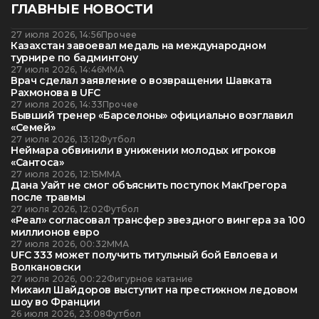
ГЛАВНЫЕ НОВОСТИ
27 июля 2026, 14:56
Прочее
Казахстан завоевал медаль на международном
турнире по бадминтону
27 июля 2026, 14:46
ММА
Врач сделал заявление о возвращении Шавката
Рахмонова в UFC
27 июля 2026, 14:33
Прочее
Бывший тренер «Барселоны» официально возглавил
«Семей»
27 июля 2026, 13:12
Футбол
Неймара обвинили в унижении молодых игроков
«Сантоса»
27 июля 2026, 12:15
ММА
Дана Уайт не смог объяснить поступок МакГрегора
после травмы
27 июля 2026, 12:02
Футбол
«Реал» согласовал трансфер звездного вингера за 100
миллионов евро
27 июля 2026, 00:32
ММА
UFC 333 может получить титульный бой Евлоева и
Волкановски
27 июля 2026, 00:22
Фигурное катание
Михаил Шайдоров выступит на престижном ледовом
шоу во Франции
26 июля 2026, 23:08
Футбол