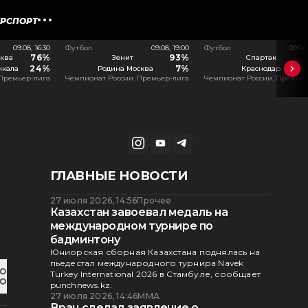
ЕРСПОРТ
09.08, 16:30
Футбол
09.08, 19:00
Футбол
09.08
76%
93%
ква
Зенит
Спартак
24%
7%
чкала
Родина Москва
Краснодар
 Премьер-лига
Чемпионат России. Премьер-лига
Чемпионат России. Премьер
ГЛАВНЫЕ НОВОСТИ
27 июля 2026, 14:56
Прочее
Казахстан завоевал медаль на
международном турнире по
бадминтону
Юниорская сборная Казахстана поднялась на
пьедестал международного турнира Navek
Turkey International 2026 в Стамбуле, сообщает
punchnews.kz.
27 июля 2026, 14:46
ММА
Врач сделал заявление о