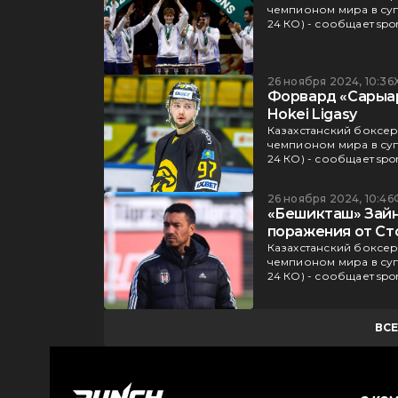
чемпионом мира в суп
24 КО) - сообщает spor
26 ноября 2024, 10:36
Форвард «Сарыар
Hokei Ligasy
Казахстанский боксер 
чемпионом мира в суп
24 КО) - сообщает spor
26 ноября 2024, 10:46
«Бешикташ» Зайн
поражения от Ст
Казахстанский боксер 
чемпионом мира в суп
24 КО) - сообщает spor
ВС