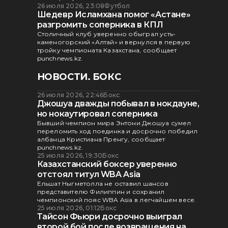
26 июля 2026, 23:08
Футбол
Шедевр Исламхана помог «Астане»
разгромить соперника в КПЛ
Столичный клуб уверенно обыграл усть-
каменогорский «Алтай» и вернулся в первую
тройку чемпионата Казахстана, сообщает
punchnews.kz.
НОВОСТИ. БОКС
26 июля 2026, 22:46
Бокс
Джошуа дважды побывал в нокдауне,
но нокаутировал соперника
Бывший чемпион мира Энтони Джошуа сумел
переломить ход поединка и досрочно победил
албанца Кристиана Пренгу, сообщает
punchnews.kz.
25 июля 2026, 19:30
Бокс
Казахстанский боксер уверенно
отстоял титул WBA Asia
Ельшат Ныгметолла не оставил шансов
представителю Филиппин и сохранил
чемпионский пояс WBA Asia в легчайшем весе.
25 июля 2026, 01:12
Бокс
Тайсон Фьюри досрочно выиграл
второй бой после возвращения на