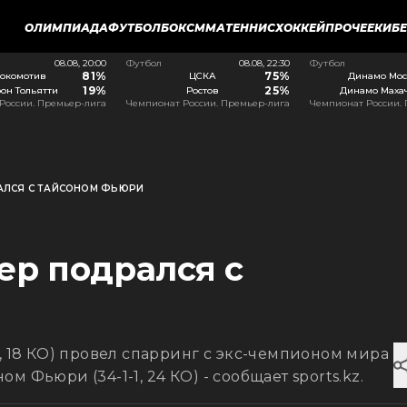
ОЛИМПИАДА
ФУТБОЛ
БОКС
ММА
ТЕННИС
ХОККЕЙ
ПРОЧЕЕ
КИБ
08.08, 20:00
Футбол
08.08, 22:30
Футбол
81%
75%
окомотив
ЦСКА
Динамо Мос
19%
25%
он Тольятти
Ростов
Динамо Маха
России. Премьер-лига
Чемпионат России. Премьер-лига
Чемпионат России.
АЛСЯ С ТАЙСОНОМ ФЬЮРИ
ер подрался с
, 18 КО) провел спарринг с экс-чемпионом мира
 Фьюри (34-1-1, 24 КО) - сообщает sports.kz.