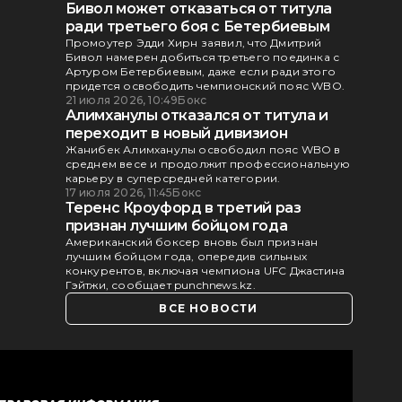
Бивол может отказаться от титула
ради третьего боя с Бетербиевым
Промоутер Эдди Хирн заявил, что Дмитрий
Бивол намерен добиться третьего поединка с
Артуром Бетербиевым, даже если ради этого
придется освободить чемпионский пояс WBO.
21 июля 2026, 10:49
Бокс
Алимханулы отказался от титула и
переходит в новый дивизион
Жанибек Алимханулы освободил пояс WBO в
среднем весе и продолжит профессиональную
карьеру в суперсредней категории.
17 июля 2026, 11:45
Бокс
Теренс Кроуфорд в третий раз
признан лучшим бойцом года
Американский боксер вновь был признан
лучшим бойцом года, опередив сильных
конкурентов, включая чемпиона UFC Джастина
Гэйтжи, сообщает punchnews.kz.
ВСЕ НОВОСТИ