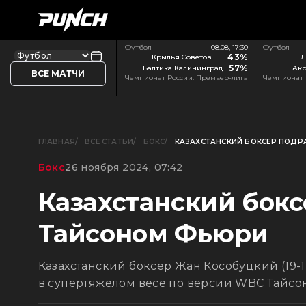
Футбол
08.08, 17:30
Футбол
43%
Крылья Советов
Л
57%
Балтика Калининград
Акр
ВСЕ МАТЧИ
Чемпионат России. Премьер-лига
Чемпионат 
ГЛАВНАЯ
ВСЕ СТАТЬИ
БОКС
КАЗАХСТАНСКИЙ БОКСЕР ПОДР
Бокс
26 ноября 2024, 07:42
Казахстанский бокс
Тайсоном Фьюри
Казахстанский боксер Жан Кособуцкий (19-1
в супертяжелом весе по версии WBC Тайсоном