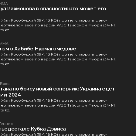
ММА
л Рахмонова в опасности: кто может его
Жан Кособуцкий (19-1, 18 КО) провел спарринг с экс-
ертяжелом весе по версии WBC Тайсоном Фьюри (34-1-1,
ts.kz.
ММА
фильм о Хабибе Нурмагомедове
Жан Кособуцкий (19-1, 18 КО) провел спарринг с экс-
ертяжелом весе по версии WBC Тайсоном Фьюри (34-1-1,
ts.kz.
Бокс
тана по боксу новый соперник: Украина едет
зии-2024
Жан Кособуцкий (19-1, 18 КО) провел спарринг с экс-
ертяжелом весе по версии WBC Тайсоном Фьюри (34-1-1,
ts.kz.
Теннис
 пьедестале Кубка Дэвиса
Жан Кособуцкий (19-1, 18 КО) провел спарринг с экс-