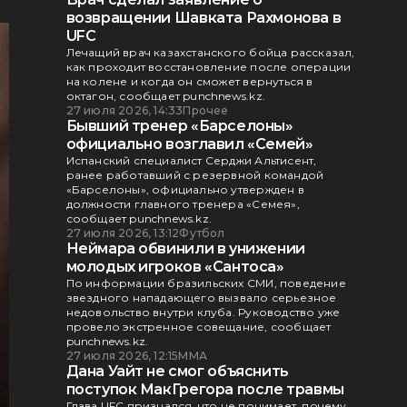
возвращении Шавката Рахмонова в
UFC
Лечащий врач казахстанского бойца рассказал,
как проходит восстановление после операции
на колене и когда он сможет вернуться в
октагон, сообщает punchnews.kz.
27 июля 2026, 14:33
Прочее
Бывший тренер «Барселоны»
официально возглавил «Семей»
Испанский специалист Серджи Альтисент,
ранее работавший с резервной командой
«Барселоны», официально утвержден в
должности главного тренера «Семея»,
сообщает punchnews.kz.
27 июля 2026, 13:12
Футбол
Неймара обвинили в унижении
молодых игроков «Сантоса»
По информации бразильских СМИ, поведение
звездного нападающего вызвало серьезное
недовольство внутри клуба. Руководство уже
провело экстренное совещание, сообщает
punchnews.kz.
27 июля 2026, 12:15
ММА
Дана Уайт не смог объяснить
поступок МакГрегора после травмы
Глава UFC признался, что не понимает, почему