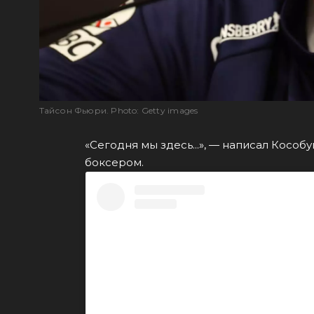
Тайсон Фьюри. Photo: Getty images
«Сегодня мы здесь...», — написал Косо
боксером.