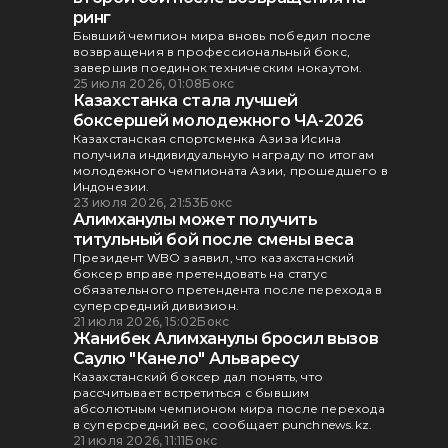
ринг
Бывший чемпион мира вновь победил после
возвращения в профессиональный бокс,
завершив поединок техническим нокаутом.
25 июля 2026, 01:08
Бокс
Казахстанка стала лучшей
боксершей молодежного ЧА-2026
Казахстанская спортсменка Азиза Исина
получила индивидуальную награду по итогам
молодежного чемпионата Азии, прошедшего в
Индонезии.
23 июля 2026, 21:53
Бокс
Алимханулы может получить
титульный бой после смены веса
Президент WBO заявил, что казахстанский
боксер вправе претендовать на статус
обязательного претендента после перехода в
суперсредний дивизион.
21 июля 2026, 15:02
Бокс
Жанибек Алимханулы бросил вызов
Саулю "Канело" Альваресу
Казахстанский боксер дал понять, что
рассчитывает встретиться с бывшим
абсолютным чемпионом мира после перехода
в суперсредний вес, сообщает punchnews.kz.
21 июля 2026, 11:11
Бокс