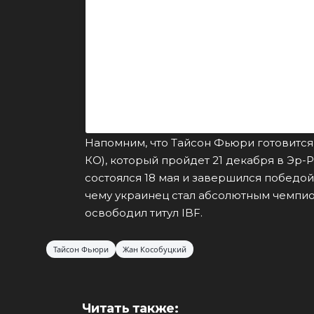
Посмотреть эту публикацию в Instagram
Публикация от Жан Кособуцкий 
Напомним, что Тайсон Фьюри готовится 
КО), который пройдет 21 декабря в Эр-
состоялся 18 мая и завершился победо
чему украинец стал абсолютным чемпио
освободил титул IBF.
Тайсон Фьюри
Жан Кособуцкий
Читать также: