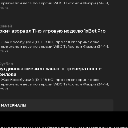
ертяжелом весе по версии WBC Тайсоном Фьюри (34-1-1,
ts.kz.
Хоккей
ки» взорвал 11-ю игровую неделю 1xBet Pro
Жан Кособуцкий (19-1, 18 КО) провел спарринг с экс-
ертяжелом весе по версии WBC Тайсоном Фьюри (34-1-1,
ts.kz.
Футбол
утдинова сменил главного тренера после
оилова
Жан Кособуцкий (19-1, 18 КО) провел спарринг с экс-
ертяжелом весе по версии WBC Тайсоном Фьюри (34-1-1,
ts.kz.
Е МАТЕРИАЛЫ