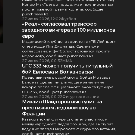
Конор МакГрегор продолжает тренироваться
после тяжелой травмы колена, сообщает
punchnews.kz.
27 июля 2026, 12:02
Футбол
«Реал» согласовал трансфер
звездного вингера за 100 миллионов
евро
Мадридский клуб договорился с «РБ Лейпциг»
о переходе Яна Диоманда. Сделка уже
согласована, и футболист готовится пройти
медосмотр, сообщает punchnews.kz.
27 июля 2026, 00:32
ММА
UFC 333 может получить титульный
бой Евлоева и Волкановски
Представитель российского бойца Мовсара
Евлоева сделал интригующее заявление
вскоре после официального анонса турнира
UFC 333, сообщает punchnews.kz.
27 июля 2026, 00:22
Фигурное катание
Михаил Шайдоров выступит на
престижном ледовом шоу во
Франции
Казахстанский фигурист станет участником
международного ледового шоу, где выступят
ведущие звезды мирового фигурного катания,
сообщает punchnews.kz.