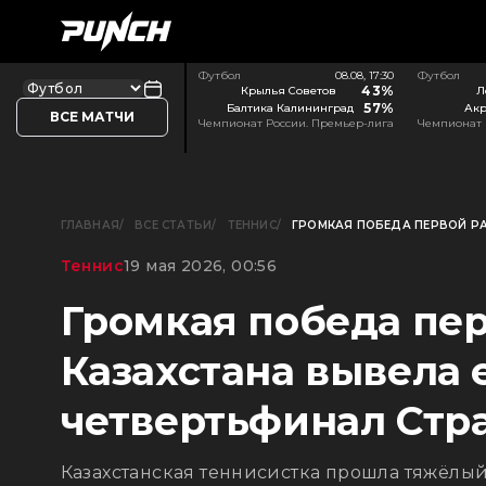
Футбол
08.08, 17:30
Футбол
43%
Крылья Советов
Л
57%
Балтика Калининград
Акр
ВСЕ МАТЧИ
Чемпионат России. Премьер-лига
Чемпионат 
ГЛАВНАЯ
ВСЕ СТАТЬИ
ТЕННИС
ГРОМКАЯ ПОБЕДА ПЕРВОЙ РА
Теннис
19 мая 2026, 00:56
Громкая победа пе
Казахстана вывела е
четвертьфинал Стр
Казахстанская теннисистка прошла тяжёлый