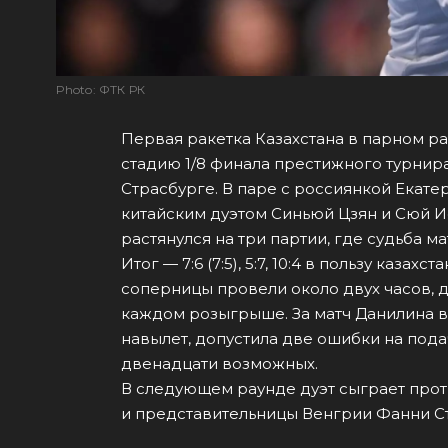
Photo: ФТК РК
Первая ракетка Казахстана в парном р
стадию 1/8 финала престижного турнир
Страсбурге. В паре с россиянкой Екате
китайским дуэтом Синьюй Цзян и Сюй 
растянулся на три партии, где судьба м
Итог — 7:6 (7:5), 5:7, 10:4 в пользу каза
соперницы провели около двух часов, 
каждом розыгрыше. За матч Данилина 
навылет, допустила две ошибки на пода
двенадцати возможных.
В следующем раунде дуэт сыграет про
и представительницы Венгрии Фанни С