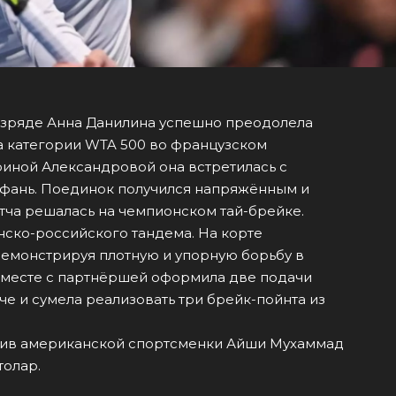
азряде Анна Данилина успешно преодолела
а категории WTA 500 во французском
риной Александровой она встретилась с
Ифань. Поединок получился напряжённым и
атча решалась на чемпионском тай-брейке.
хстанско-российского тандема. На корте
демонстрируя плотную и упорную борьбу в
вместе с партнёршей оформила две подачи
че и сумела реализовать три брейк-пойнта из
тив американской спортсменки Айши Мухаммад
толар.