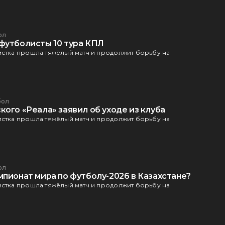
ол
футболисты 10 тура КПЛ
истка прошла тяжёлый матч и продолжит борьбу на
бол
ого «Реала» заявил об уходе из клуба
истка прошла тяжёлый матч и продолжит борьбу на
ол
мпионат мира по футболу-2026 в Казахстане?
истка прошла тяжёлый матч и продолжит борьбу на