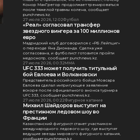
Конор МакГрегор продолжает тренироваться
после тяжелой травмы колена, сообщает
punchnews.kz.
27 июля 2026, 12:02
Футбол
«Реал» согласовал трансфер
звездного вингера за 100 миллионов
евро
Мадридский клуб договорился с «РБ Лейпциг»
о переходе Яна Диоманда. Сделка уже
согласована, и футболист готовится пройти
медосмотр, сообщает punchnews.kz.
27 июля 2026, 00:32
ММА
UFC 333 может получить титульный
бой Евлоева и Волкановски
Представитель российского бойца Мовсара
Евлоева сделал интригующее заявление
вскоре после официального анонса турнира
UFC 333, сообщает punchnews.kz.
27 июля 2026, 00:22
Фигурное катание
Михаил Шайдоров выступит на
престижном ледовом шоу во
Франции
Казахстанский фигурист станет участником
международного ледового шоу, где выступят
ведущие звезды мирового фигурного катания,
сообщает punchnews.kz.