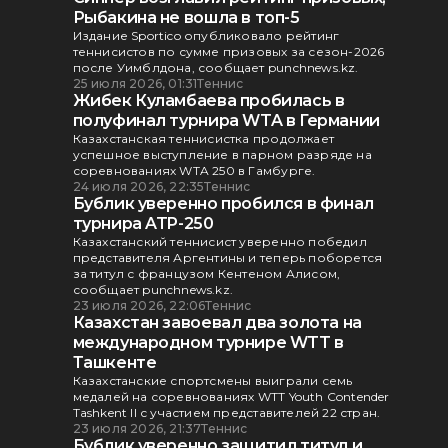
Рыбакина не вошла в топ-5
Издание Sportico опубликовало рейтинг
теннисистов по сумме призовых за сезон-2026
после Уимблдона, сообщает punchnews.kz.
25 июля 2026, 01:31
Теннис
Жибек Куламбаева пробилась в
полуфинал турнира WTA в Германии
Казахстанская теннисистка продолжает
успешное выступление в парном разряде на
соревнованиях WTA 250 в Гамбурге.
24 июля 2026, 22:35
Теннис
Бублик уверенно пробился в финал
турнира ATP-250
Казахстанский теннисист уверенно победил
представителя Аргентины и теперь поборется
за титул с французом Кентеном Алисом,
сообщает punchnews.kz.
23 июля 2026, 22:06
Теннис
Казахстан завоевал два золота на
международном турнире WTT в
Ташкенте
Казахстанские спортсмены выиграли семь
медалей на соревнованиях WTT Youth Contender
Tashkent II с участием представителей 22 стран.
23 июля 2026, 21:37
Теннис
Бублик уверенно защитил титул и