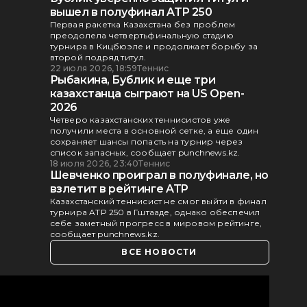
вышел в полуфинал ATP 250
Первая ракетка Казахстана без проблем
преодолела четвертьфинальную стадию
турнира в Кицбюэле и продолжает борьбу за
второй подряд титул.
22 июля 2026, 18:59
Теннис
Рыбакина, Бублик и еще три
казахстанца сыграют на US Open-
2026
Четверо казахстанских теннисистов уже
получили места в основной сетке, а еще один
сохраняет шансы попасть на турнир через
список запасных, сообщает punchnews.kz.
18 июля 2026, 23:40
Теннис
Шевченко проиграл в полуфинале, но
взлетит в рейтинге ATP
Казахстанский теннисист не смог выйти в финал
турнира ATP 250 в Гштааде, однако обеспечил
себе заметный прогресс в мировом рейтинге,
сообщает punchnews.kz.
ВСЕ НОВОСТИ