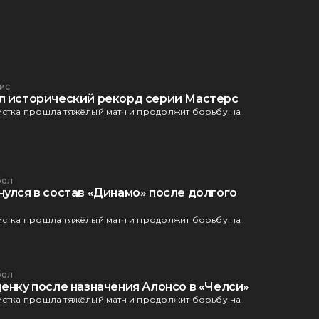
ис
л исторический рекорд серии Мастерс
истка прошла тяжёлый матч и продолжит борьбу на
бол
нулся в состав «Динамо» после долгого
истка прошла тяжёлый матч и продолжит борьбу на
бол
енку после назначения Алонсо в «Челси»
истка прошла тяжёлый матч и продолжит борьбу на