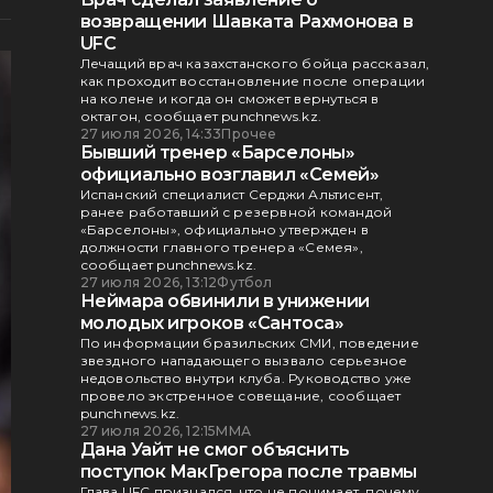
возвращении Шавката Рахмонова в
UFC
Лечащий врач казахстанского бойца рассказал,
как проходит восстановление после операции
на колене и когда он сможет вернуться в
октагон, сообщает punchnews.kz.
27 июля 2026, 14:33
Прочее
Бывший тренер «Барселоны»
официально возглавил «Семей»
Испанский специалист Серджи Альтисент,
ранее работавший с резервной командой
«Барселоны», официально утвержден в
должности главного тренера «Семея»,
сообщает punchnews.kz.
27 июля 2026, 13:12
Футбол
Неймара обвинили в унижении
молодых игроков «Сантоса»
По информации бразильских СМИ, поведение
звездного нападающего вызвало серьезное
недовольство внутри клуба. Руководство уже
провело экстренное совещание, сообщает
punchnews.kz.
27 июля 2026, 12:15
ММА
Дана Уайт не смог объяснить
поступок МакГрегора после травмы
Глава UFC признался, что не понимает, почему