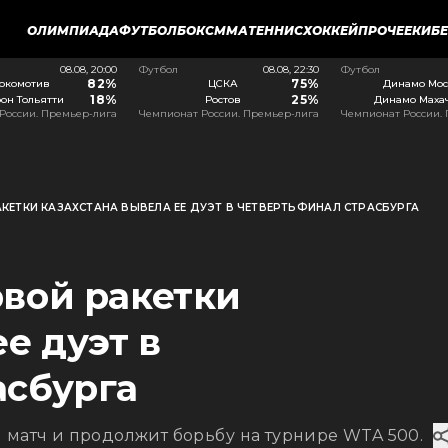
ОЛИМПИАДА
ФУТБОЛ
БОКС
ММА
ТЕННИС
ХОККЕЙ
ПРОЧЕЕ
КИБ
08.08, 20:00
Футбол
08.08, 22:30
Футбол
82%
75%
окомотив
ЦСКА
Динамо Мос
18%
25%
он Тольятти
Ростов
Динамо Маха
России. Премьер-лига
Чемпионат России. Премьер-лига
Чемпионат России.
КЕТКИ КАЗАХСТАНА ВЫВЕЛА ЕЕ ДУЭТ В ЧЕТВЕРТЬФИНАЛ СТРАСБУРГА
рвой ракетки
е дуэт в
асбурга
 матч и продолжит борьбу на турнире WTA 500.