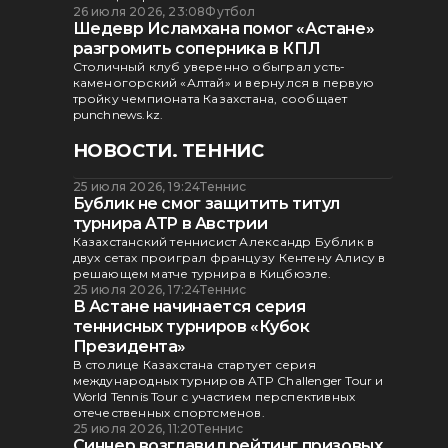
26 июля 2026, 23:08
Футбол
Шедевр Исламхана помог «Астане»
разгромить соперника в КПЛ
Столичный клуб уверенно обыграл усть-
каменогорский «Алтай» и вернулся в первую
тройку чемпионата Казахстана, сообщает
punchnews.kz.
НОВОСТИ. ТЕННИС
25 июля 2026, 19:24
Теннис
Бублик не смог защитить титул
турнира ATP в Австрии
Казахстанский теннисист Александр Бублик в
двух сетах проиграл французу Кентену Алису в
решающем матче турнира в Кицбюэле.
25 июля 2026, 17:24
Теннис
В Астане начинается серия
теннисных турниров «Кубок
Президента»
В столице Казахстана стартует серия
международных турниров ATP Challenger Tour и
World Tennis Tour с участием перспективных
отечественных спортсменов.
25 июля 2026, 11:20
Теннис
Синнер возглавил рейтинг призовых,