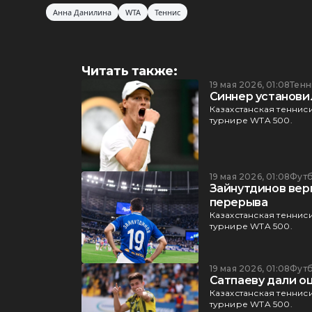
Анна Данилина
WTA
Теннис
Читать также:
19 мая 2026, 01:08
Тенн
Синнер установи
Казахстанская теннис
турнире WTA 500.
19 мая 2026, 01:08
Фут
Зайнутдинов вер
перерыва
Казахстанская теннис
турнире WTA 500.
19 мая 2026, 01:08
Фут
Сатпаеву дали оц
Казахстанская теннис
турнире WTA 500.