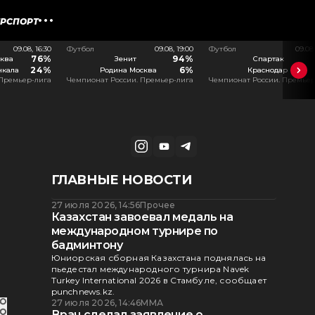
ЕРСПОРТ
09.08, 16:30
Футбол
09.08, 19:00
Футбол
09.08
76%
94%
ква
Зенит
Спартак
24%
6%
чкала
Родина Москва
Краснодар
 Премьер-лига
Чемпионат России. Премьер-лига
Чемпионат России. Премьер
ГЛАВНЫЕ НОВОСТИ
27 июля 2026, 14:56
Прочее
Казахстан завоевал медаль на
международном турнире по
бадминтону
Юниорская сборная Казахстана поднялась на
пьедестал международного турнира Navek
Turkey International 2026 в Стамбуле, сообщает
punchnews.kz.
27 июля 2026, 14:46
ММА
Врач сделал заявление о