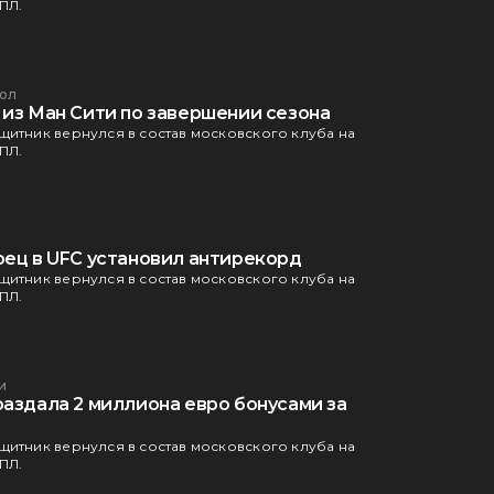
ПЛ.
ол
 из Ман Сити по завершении сезона
щитник вернулся в состав московского клуба на
ПЛ.
оец в UFC установил антирекорд
щитник вернулся в состав московского клуба на
ПЛ.
и
раздала 2 миллиона евро бонусами за
щитник вернулся в состав московского клуба на
ПЛ.