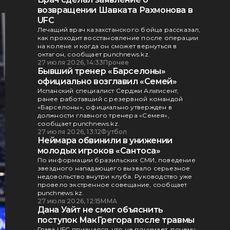
возвращении Шавката Рахмонова в
UFC
Лечащий врач казахстанского бойца рассказал,
как проходит восстановление после операции
на колене и когда он сможет вернуться в
октагон, сообщает punchnews.kz.
27 июля 2026, 14:33
Прочее
Бывший тренер «Барселоны»
официально возглавил «Семей»
Испанский специалист Серджи Альтисент,
ранее работавший с резервной командой
«Барселоны», официально утвержден в
должности главного тренера «Семея»,
сообщает punchnews.kz.
27 июля 2026, 13:12
Футбол
Неймара обвинили в унижении
молодых игроков «Сантоса»
По информации бразильских СМИ, поведение
звездного нападающего вызвало серьезное
недовольство внутри клуба. Руководство уже
провело экстренное совещание, сообщает
punchnews.kz.
27 июля 2026, 12:15
ММА
Дана Уайт не смог объяснить
поступок МакГрегора после травмы
Глава UFC признался, что не понимает, почему