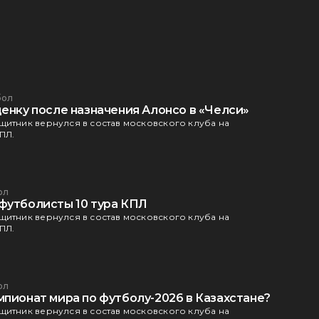
бол
енку после назначения Алонсо в «Челси»
щитник вернулся в состав московского клуба на
ПЛ.
ол
футболисты 10 тура КПЛ
щитник вернулся в состав московского клуба на
ПЛ.
ол
мпионат мира по футболу-2026 в Казахстане?
щитник вернулся в состав московского клуба на