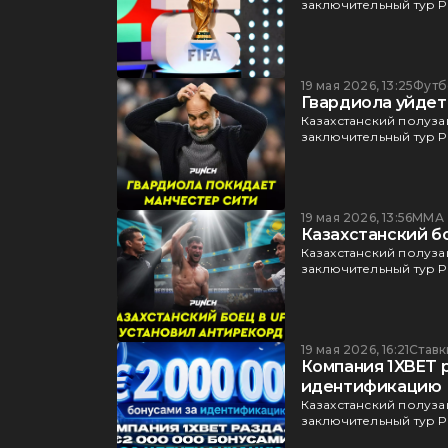
заключительный тур Р
19 мая 2026, 13:25
Футб
Гвардиола уйдет
Казахстанский полуза
заключительный тур Р
19 мая 2026, 13:56
ММА
Казахстанский б
Казахстанский полуза
заключительный тур Р
19 мая 2026, 16:21
Ставк
Компания 1XBET 
идентификацию
Казахстанский полуза
заключительный тур Р