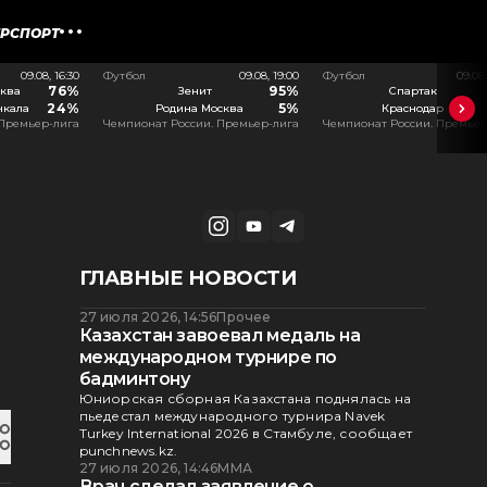
ЕРСПОРТ
09.08, 16:30
Футбол
09.08, 19:00
Футбол
09.08
76%
95%
ква
Зенит
Спартак
24%
5%
чкала
Родина Москва
Краснодар
 Премьер-лига
Чемпионат России. Премьер-лига
Чемпионат России. Премьер
ГЛАВНЫЕ НОВОСТИ
27 июля 2026, 14:56
Прочее
Казахстан завоевал медаль на
международном турнире по
бадминтону
Юниорская сборная Казахстана поднялась на
пьедестал международного турнира Navek
Turkey International 2026 в Стамбуле, сообщает
punchnews.kz.
27 июля 2026, 14:46
ММА
Врач сделал заявление о