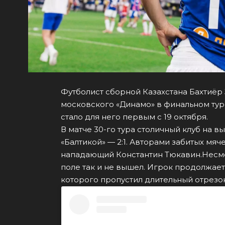
Футболист сборной Казахстана Бахтиёр 
московского «Динамо» в финальном тур
стало для него первым с 19 октября.
В матче 30-го тура столичный клуб на 
«Балтикой» — 2:1. Авторами забитых мяч
нападающий Константин Тюкавин.Несмот
поле так и не вышел. Игрок продолжае
которого пропустил длительный отрезок