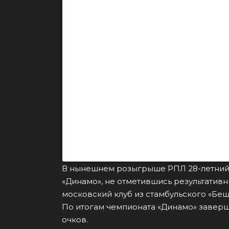
Посмотреть эту публикацию в Instagram
Публикация от Bakhtiyor Zainutd
В нынешнем розыгрыше РПЛ 28-летний 
«Динамо», не отметившись результатив
московский клуб из стамбульского «Беш
По итогам чемпионата «Динамо» заверш
очков.