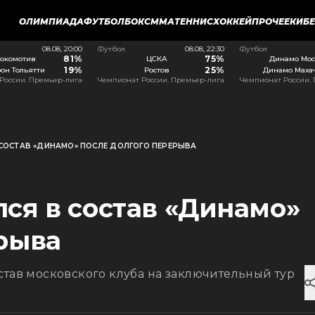
ОЛИМПИАДА
ФУТБОЛ
БОКС
ММА
ТЕННИС
ХОККЕЙ
ПРОЧЕЕ
КИБ
08.08, 20:00
Футбол
08.08, 22:30
Футбол
81%
75%
окомотив
ЦСКА
Динамо Мос
19%
25%
он Тольятти
Ростов
Динамо Маха
России. Премьер-лига
Чемпионат России. Премьер-лига
Чемпионат России.
СОСТАВ «ДИНАМО» ПОСЛЕ ДОЛГОГО ПЕРЕРЫВА
ся в состав «Динамо»
рыва
став московского клуба на заключительный тур