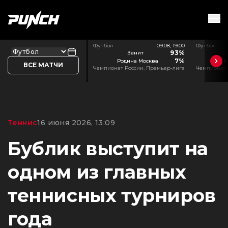
Футбол
09.08, 19:00
Футбол
93%
Зенит
7%
Родина Москва
К
ВСЕ МАТЧИ
Чемпионат России. Премьер-лига
Чемпионат 
Теннис
16 июня 2026, 13:09
Бублик выступит на
одном из главных
теннисных турниров
года