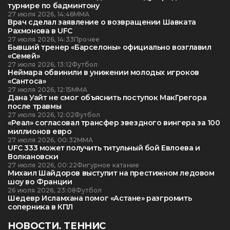
турнире по бадминтону
27 июля 2026, 14:46
ММА
Врач сделал заявление о возвращении Шавката
Рахмонова в UFC
27 июля 2026, 14:33
Прочее
Бывший тренер «Барселоны» официально возглавил
«Семей»
27 июля 2026, 13:12
Футбол
Неймара обвинили в унижении молодых игроков
«Сантоса»
27 июля 2026, 12:15
ММА
Дана Уайт не смог объяснить поступок МакГрегора
после травмы
27 июля 2026, 12:02
Футбол
«Реал» согласовал трансфер звездного вингера за 100
миллионов евро
27 июля 2026, 00:32
ММА
UFC 333 может получить титульный бой Евлоева и
Волкановски
27 июля 2026, 00:22
Фигурное катание
Михаил Шайдоров выступит на престижном ледовом
шоу во Франции
26 июля 2026, 23:08
Футбол
Шедевр Исламхана помог «Астане» разгромить
соперника в КПЛ
НОВОСТИ. ТЕННИС