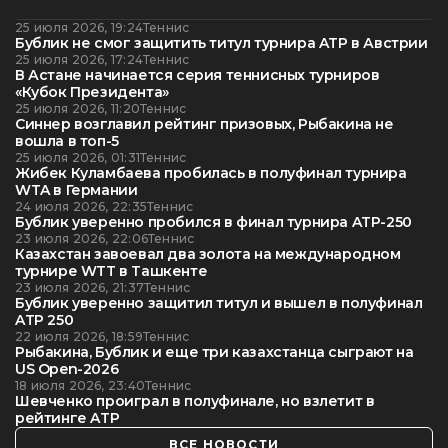
25 июля 2026, 19:24
Теннис
Бублик не смог защитить титул турнира ATP в Австрии
25 июля 2026, 17:24
Теннис
В Астане начинается серия теннисных турниров
«Кубок Президента»
25 июля 2026, 11:20
Теннис
Синнер возглавил рейтинг призовых, Рыбакина не
вошла в топ-5
25 июля 2026, 01:31
Теннис
Жибек Куламбаева пробилась в полуфинал турнира
WTA в Германии
24 июля 2026, 22:35
Теннис
Бублик уверенно пробился в финал турнира ATP-250
23 июля 2026, 22:06
Теннис
Казахстан завоевал два золота на международном
турнире WTT в Ташкенте
23 июля 2026, 21:37
Теннис
Бублик уверенно защитил титул и вышел в полуфинал
ATP 250
22 июля 2026, 18:59
Теннис
Рыбакина, Бублик и еще три казахстанца сыграют на
US Open-2026
18 июля 2026, 23:40
Теннис
Шевченко проиграл в полуфинале, но взлетит в
рейтинге ATP
ВСЕ НОВОСТИ