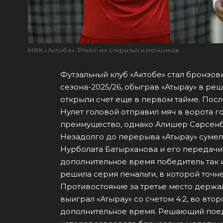
МФК «Актобе». Photo: из открытых источников
Футзальный клуб «Актобе» стал бронзо
сезона-2025/26, обыграв «Атырау» в ре
открыли счет еще в первом тайме. Пос
Нулет головой отправил мяч в ворота г
преимущество, однако Алишер Сарсенба
Незадолго до перерыва «Атырау» сумел
Нурболата Батырханова и его передачи 
дополнительное время победитель так 
решила серия пенальти, в которой точне
Противостояние за третье место держа
выиграл «Атырау» со счетом 4:2, во втор
дополнительное время. Решающий поед