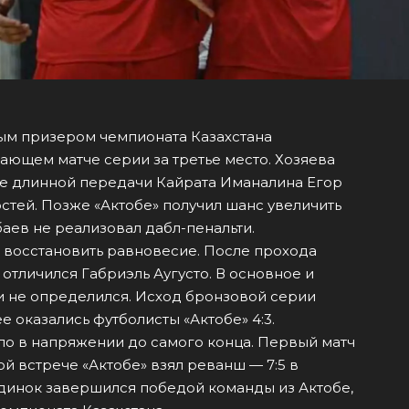
вым призером чемпионата Казахстана
шающем матче серии за третье место. Хозяева
ле длинной передачи Кайрата Иманалина Егор
остей. Позже «Актобе» получил шанс увеличить
ев не реализовал дабл-пенальти.
 восстановить равновесие. После прохода
отличился Габриэль Аугусто. В основное и
и не определился. Исход бронзовой серии
е оказались футболисты «Актобе» 4:3.
ло в напряжении до самого конца. Первый матч
ой встрече «Актобе» взял реванш — 7:5 в
инок завершился победой команды из Актобе,