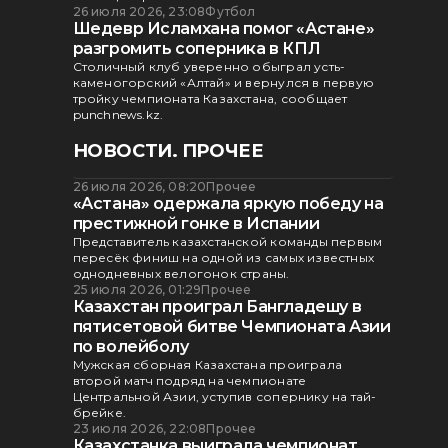
26 июля 2026, 23:08
Футбол
Шедевр Исламхана помог «Астане»
разгромить соперника в КПЛ
Столичный клуб уверенно обыграл усть-
каменогорский «Алтай» и вернулся в первую
тройку чемпионата Казахстана, сообщает
punchnews.kz.
НОВОСТИ. ПРОЧЕЕ
26 июля 2026, 08:20
Прочее
«Астана» одержала яркую победу на
престижной гонке в Испании
Представитель казахстанской команды первым
пересёк финиш на одной из самых известных
однодневных велогонок страны.
25 июля 2026, 01:29
Прочее
Казахстан проиграл Бангладешу в
пятисетовой битве Чемпионата Азии
по волейболу
Мужская сборная Казахстана проиграла
второй матч подряд на чемпионате
Центральной Азии, уступив сопернику на тай-
брейке.
23 июля 2026, 22:08
Прочее
Казахстанка выиграла чемпионат