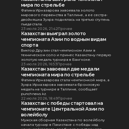
мира по стрельбе
Фатима Ирназарова завоевала золото
мирового первенства в Таллине, а ее сестра-
двойняшка Зухра поднялась на третью ступень
пьедестала.
23 июля 2026, 21:42
Прочее
Казахстан выиграл золото
чемпионата Азии по водным видам
спорта
Виктор Друзин стал чемпионом Азии в
техническом соло и принес Казахстану первую
золотую медаль турнира в Бангкоке.
23 июля 2026, 16:53
Прочее
Казахстан завоевал две медали
чемпионата мира по стрельбе
Фатима Ирназарова стала чемпионкой мира, а
Зухра Ирназарова завоевала бронзовую
медаль на турнире в Таллине, сообщает
punchnews.kz.
22 июля 2026, 18:49
Прочее
Казахстан с победы стартовал на
чемпионате Центральной Азии по
волейболу
Мужская сборная Казахстана по волейболу
начала турнир в Пакистане с победы над