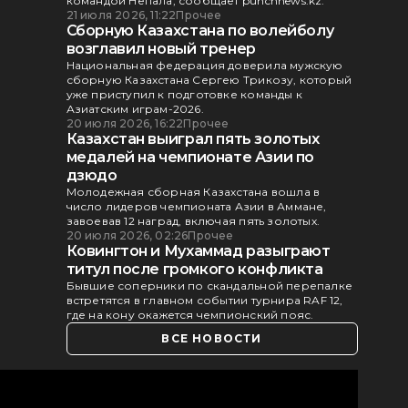
командой Непала, сообщает punchnews.kz.
21 июля 2026, 11:22
Прочее
Сборную Казахстана по волейболу
возглавил новый тренер
Национальная федерация доверила мужскую
сборную Казахстана Сергею Трикозу, который
уже приступил к подготовке команды к
Азиатским играм-2026.
20 июля 2026, 16:22
Прочее
Казахстан выиграл пять золотых
медалей на чемпионате Азии по
дзюдо
Молодежная сборная Казахстана вошла в
число лидеров чемпионата Азии в Аммане,
завоевав 12 наград, включая пять золотых.
20 июля 2026, 02:26
Прочее
Ковингтон и Мухаммад разыграют
титул после громкого конфликта
Бывшие соперники по скандальной перепалке
встретятся в главном событии турнира RAF 12,
где на кону окажется чемпионский пояс.
ВСЕ НОВОСТИ