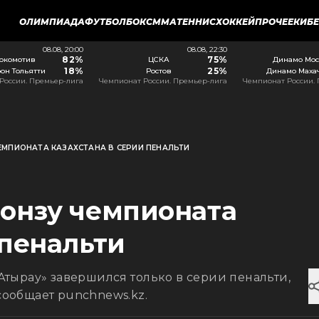
ОЛИМПИАДА
ФУТБОЛ
БОКС
ММА
ТЕННИС
ХОККЕЙ
ПРОЧЕЕ
КИБ
08.08, 20:00
08.08, 22:30
82%
75%
окомотив
ЦСКА
Динамо Мос
18%
25%
он Тольятти
Ростов
Динамо Маха
России. Премьер-лига
Чемпионат России. Премьер-лига
Чемпионат России.
ЕМПИОНАТА КАЗАХСТАНА В СЕРИИ ПЕНАЛЬТИ
ронзу чемпионата
 пенальти
тырау» завершился только в серии пенальти,
 сообщает punchnews.kz.