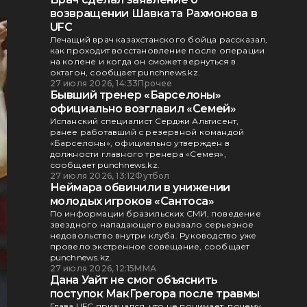
возвращении Шавката Рахмонова в
UFC
Лечащий врач казахстанского бойца рассказал,
как проходит восстановление после операции
на колене и когда он сможет вернуться в
октагон, сообщает punchnews.kz.
27 июля 2026, 14:33
Прочее
Бывший тренер «Барселоны»
официально возглавил «Семей»
Испанский специалист Серджи Альтисент,
ранее работавший с резервной командой
«Барселоны», официально утвержден в
должности главного тренера «Семея»,
сообщает punchnews.kz.
27 июля 2026, 13:12
Футбол
Неймара обвинили в унижении
молодых игроков «Сантоса»
По информации бразильских СМИ, поведение
звездного нападающего вызвало серьезное
недовольство внутри клуба. Руководство уже
провело экстренное совещание, сообщает
punchnews.kz.
27 июля 2026, 12:15
ММА
Дана Уайт не смог объяснить
поступок МакГрегора после травмы
Глава UFC признался, что не понимает, почему