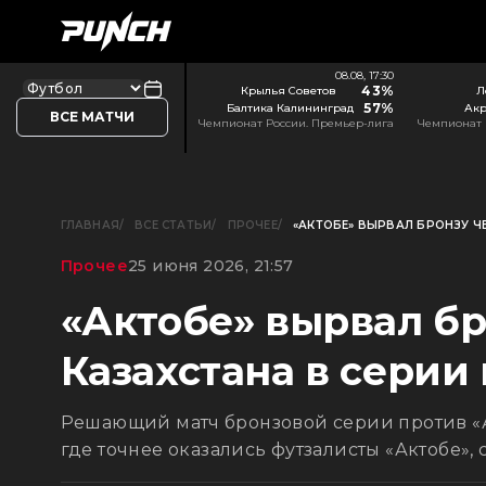
08.08, 17:30
43%
Крылья Советов
Л
57%
Балтика Калининград
Акр
ВСЕ МАТЧИ
Чемпионат России. Премьер-лига
Чемпионат 
ГЛАВНАЯ
ВСЕ СТАТЬИ
ПРОЧЕЕ
«АКТОБЕ» ВЫРВАЛ БРОНЗУ Ч
Прочее
25 июня 2026, 21:57
«Актобе» вырвал б
Казахстана в серии
Решающий матч бронзовой серии против «А
где точнее оказались футзалисты «Актобе»,