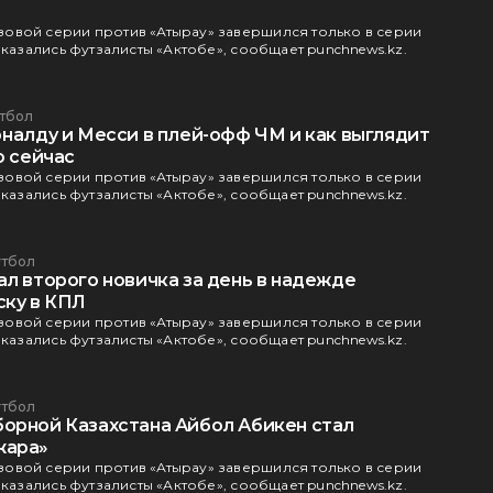
овой серии против «Атырау» завершился только в серии
оказались футзалисты «Актобе», сообщает punchnews.kz.
тбол
оналду и Месси в плей-офф ЧМ и как выглядит
о сейчас
овой серии против «Атырау» завершился только в серии
оказались футзалисты «Актобе», сообщает punchnews.kz.
тбол
ал второго новичка за день в надежде
ску в КПЛ
овой серии против «Атырау» завершился только в серии
оказались футзалисты «Актобе», сообщает punchnews.kz.
тбол
орной Казахстана Айбол Абикен стал
жара»
овой серии против «Атырау» завершился только в серии
оказались футзалисты «Актобе», сообщает punchnews.kz.