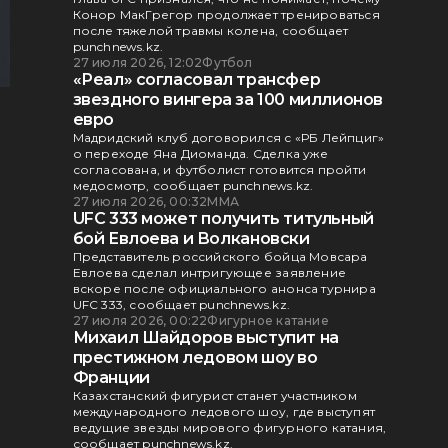
Конор МакГрегор продолжает тренироваться
после тяжелой травмы колена, сообщает
punchnews.kz.
27 июля 2026, 12:02
Футбол
«Реал» согласовал трансфер
звездного вингера за 100 миллионов
евро
Мадридский клуб договорился с «РБ Лейпциг»
о переходе Яна Диоманда. Сделка уже
согласована, и футболист готовится пройти
медосмотр, сообщает punchnews.kz.
27 июля 2026, 00:32
ММА
UFC 333 может получить титульный
бой Евлоева и Волкановски
Представитель российского бойца Мовсара
Евлоева сделал интригующее заявление
вскоре после официального анонса турнира
UFC 333, сообщает punchnews.kz.
27 июля 2026, 00:22
Фигурное катание
Михаил Шайдоров выступит на
престижном ледовом шоу во
Франции
Казахстанский фигурист станет участником
международного ледового шоу, где выступят
ведущие звезды мирового фигурного катания,
сообщает punchnews.kz.