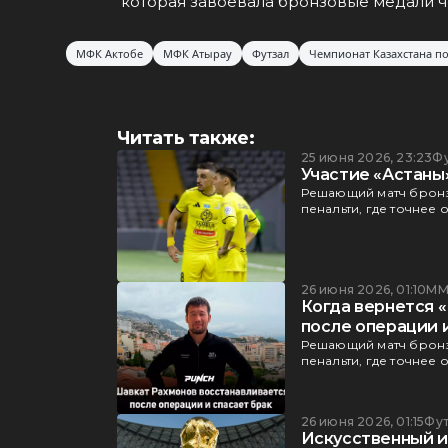
которая завоевала бронзовые медали ч
МФК Актобе
МФК Атырау
Футзал
Чемпионат Казахстана по
Читать также:
25 июня 2026, 23:23
Ф
Участие «Астаны»
Решающий матч бронз
пенальти, где точнее 
26 июня 2026, 01:10
ММ
Когда вернется 
после операции 
Решающий матч бронз
пенальти, где точнее 
26 июня 2026, 01:15
Фу
Искусственный и