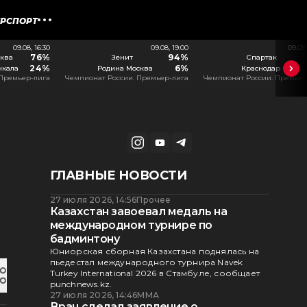
ЕРСПОРТ
09.08, 16:30
09.08, 19:00
09.08
76%
94%
ква
Зенит
Спартак
24%
6%
чкала
Родина Москва
Краснодар
 Премьер-лига
Чемпионат России. Премьер-лига
Чемпионат России. Премьер
ГЛАВНЫЕ НОВОСТИ
27 июля 2026, 14:56
Прочее
Казахстан завоевал медаль на
международном турнире по
бадминтону
Юниорская сборная Казахстана поднялась на
пьедестал международного турнира Navek
Turkey International 2026 в Стамбуле, сообщает
punchnews.kz.
27 июля 2026, 14:46
ММА
Врач сделал заявление о