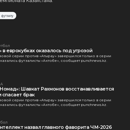
емпионата Казахстана.
 футзалу
утбол
 в еврокубках оказалось под угрозой
овой серии против «Атырау» завершился только в серии
оказались футзалисты «Актобе», сообщает punchnews.kz.
А
«Номад»: Шавкат Рахмонов восстанавливается
и спасает брак
овой серии против «Атырау» завершился только в серии
оказались футзалисты «Актобе», сообщает punchnews.kz.
тбол
нтеллект назвал главного фаворита ЧМ-2026