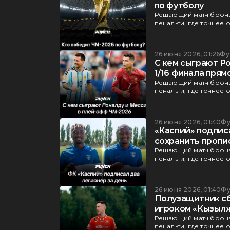
по футболу
Решающий матч бронз
пенальти, где точнее 
26 июня 2026, 01:26
Фу
С кем сыграют Р
1/16 финала прям
Решающий матч бронз
пенальти, где точнее 
26 июня 2026, 01:40
Фу
«Каспий» подпис
сохранить пропи
Решающий матч бронз
пенальти, где точнее 
26 июня 2026, 01:40
Фу
Полузащитник сб
игроком «Кызыл
Решающий матч бронз
пенальти, где точнее 