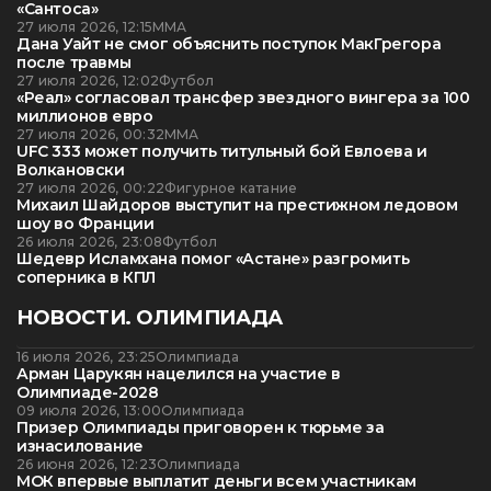
«Сантоса»
27 июля 2026, 12:15
ММА
Дана Уайт не смог объяснить поступок МакГрегора
после травмы
27 июля 2026, 12:02
Футбол
«Реал» согласовал трансфер звездного вингера за 100
миллионов евро
27 июля 2026, 00:32
ММА
UFC 333 может получить титульный бой Евлоева и
Волкановски
27 июля 2026, 00:22
Фигурное катание
Михаил Шайдоров выступит на престижном ледовом
шоу во Франции
26 июля 2026, 23:08
Футбол
Шедевр Исламхана помог «Астане» разгромить
соперника в КПЛ
НОВОСТИ. ОЛИМПИАДА
16 июля 2026, 23:25
Олимпиада
Арман Царукян нацелился на участие в
Олимпиаде-2028
09 июля 2026, 13:00
Олимпиада
Призер Олимпиады приговорен к тюрьме за
изнасилование
26 июня 2026, 12:23
Олимпиада
МОК впервые выплатит деньги всем участникам