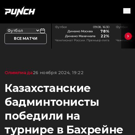
Футбол
09.08, 16:30
Футбол
78%
Динамо Москва
22%
Динамо Махачкала
Ро
ВСЕ МАТЧИ
Чемпионат России. Премьер-лига
Чемпионат 
Олимпиада
26 ноября 2024, 19:22
Казахстанские
бадминтонисты
победили на
турнире в Бахрейне