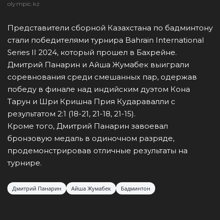
olympic.kz
Представители сборной Казахстана по бадминтону
стали победителями турнира Bahrain International
Series II 2024, который прошел в Бахрейне.
Дмитрий Панарин и Айша Жумабек выиграли
соревнования среди смешанных пар, одержав
победу в финале над индийским дуэтом Кона
Тарун и Шри Кришна Прия Кударавалли с
результатом 2:1 (18-21, 21-18, 21-15).
Кроме того, Дмитрий Панарин завоевал
бронзовую медаль в одиночном разряде,
продемонстрировав отличные результаты на
турнире.
Дмитрий Панарин
Айша Жумабек
Бадминтон