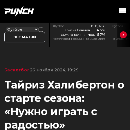
Футбол
08.08, 17:30
Футбол
43%
Крылья Советов
Л
57%
Балтика Калининград
Акр
ВСЕ МАТЧИ
Чемпионат России. Премьер-лига
Чемпионат 
Баскетбол
26 ноября 2024, 19:29
Тайриз Халибертон о
старте сезона:
«Нужно играть с
радостью»