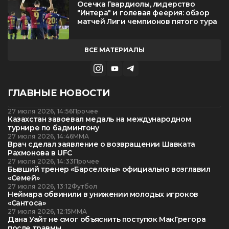
Осечка Гвардиолы, лидерство
"Интера" и голевая феерия: обзор
матчей Лиги чемпионов пятого тура
ВСЕ МАТЕРИАЛЫ
ГЛАВНЫЕ НОВОСТИ
27 июля 2026, 14:56
Прочее
Казахстан завоевал медаль на международном
турнире по бадминтону
27 июля 2026, 14:46
ММА
Врач сделал заявление о возвращении Шавката
Рахмонова в UFC
27 июля 2026, 14:33
Прочее
Бывший тренер «Барселоны» официально возглавил
«Семей»
27 июля 2026, 13:12
Футбол
Неймара обвинили в унижении молодых игроков
«Сантоса»
27 июля 2026, 12:15
ММА
Дана Уайт не смог объяснить поступок МакГрегора
после травмы