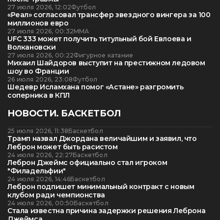
27 июля 2026, 12:02
Футбол
«Реал» согласовал трансфер звездного вингера за 100
миллионов евро
27 июля 2026, 00:32
ММА
UFC 333 может получить титульный бой Евлоева и
Волкановски
27 июля 2026, 00:22
Фигурное катание
Михаил Шайдоров выступит на престижном ледовом
шоу во Франции
26 июля 2026, 23:08
Футбол
Шедевр Исламхана помог «Астане» разгромить
соперника в КПЛ
НОВОСТИ. БАСКЕТБОЛ
25 июля 2026, 11:38
Баскетбол
Трамп назвал Джордана величайшим и заявил, что
Леброн может быть расистом
24 июля 2026, 22:27
Баскетбол
Леброн Джеймс официально стал игроком
"Филадельфии"
24 июля 2026, 14:46
Баскетбол
Леброн подпишет минимальный контракт с новым
клубом ради чемпионства
24 июля 2026, 00:50
Баскетбол
Стала известна причина задержки решения Леброна
Джеймса