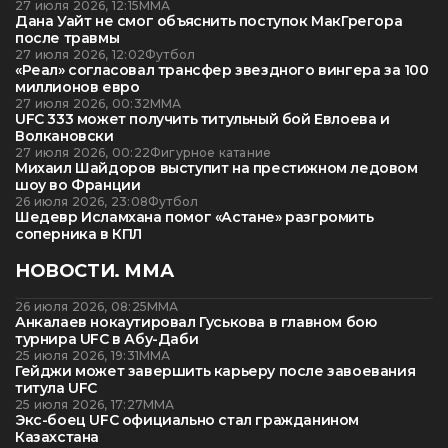
27 июля 2026, 12:15
ММА
Дана Уайт не смог объяснить поступок МакГрегора
после травмы
27 июля 2026, 12:02
Футбол
«Реал» согласовал трансфер звездного вингера за 100
миллионов евро
27 июля 2026, 00:32
ММА
UFC 333 может получить титульный бой Евлоева и
Волкановски
27 июля 2026, 00:22
Фигурное катание
Михаил Шайдоров выступит на престижном ледовом
шоу во Франции
26 июля 2026, 23:08
Футбол
Шедевр Исламхана помог «Астане» разгромить
соперника в КПЛ
НОВОСТИ. ММА
26 июля 2026, 08:25
ММА
Анкалаев нокаутировал Гуськова в главном бою
турнира UFC в Абу-Даби
25 июля 2026, 19:31
ММА
Гейджи может завершить карьеру после завоевания
титула UFC
25 июля 2026, 17:27
ММА
Экс-боец UFC официально стал гражданином
Казахстана