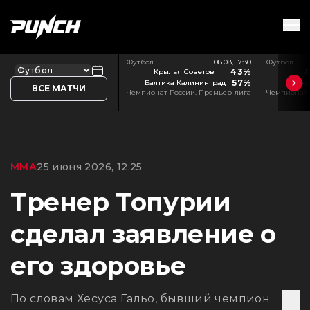
Футбол
08.08, 17:30
Футбол
43%
Крылья Советов
Л
57%
Балтика Калининград
Акр
ВСЕ МАТЧИ
Чемпионат России. Премьер-лига
Чемпионат 
ММА
25 июня 2026, 12:25
Тренер Топурии
сделал заявление о
его здоровье
По словам Хесуса Гальо, бывший чемпион