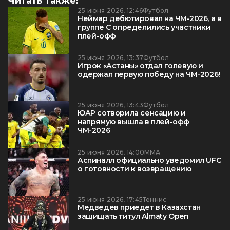
Читать также:
25 июня 2026, 12:46
Футбол
Неймар дебютировал на ЧМ-2026, а в
группе C определились участники
плей-офф
25 июня 2026, 13:37
Футбол
Игрок «Астаны» отдал голевую и
одержал первую победу на ЧМ-2026!
25 июня 2026, 13:43
Футбол
ЮАР сотворила сенсацию и
напрямую вышла в плей-офф
ЧМ-2026
25 июня 2026, 14:00
ММА
Аспиналл официально уведомил UFC
о готовности к возвращению
25 июня 2026, 17:45
Теннис
Медведев приедет в Казахстан
защищать титул Almaty Open