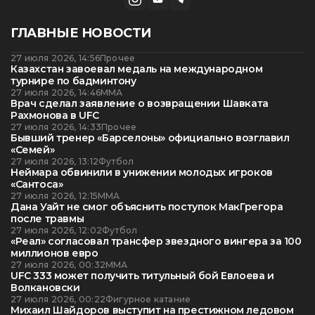
ГЛАВНЫЕ НОВОСТИ
27 июля 2026, 14:56
Прочее
Казахстан завоевал медаль на международном
турнире по бадминтону
27 июля 2026, 14:46
ММА
Врач сделал заявление о возвращении Шавката
Рахмонова в UFC
27 июля 2026, 14:33
Прочее
Бывший тренер «Барселоны» официально возглавил
«Семей»
27 июля 2026, 13:12
Футбол
Неймара обвинили в унижении молодых игроков
«Сантоса»
27 июля 2026, 12:15
ММА
Дана Уайт не смог объяснить поступок МакГрегора
после травмы
27 июля 2026, 12:02
Футбол
«Реал» согласовал трансфер звездного вингера за 100
миллионов евро
27 июля 2026, 00:32
ММА
UFC 333 может получить титульный бой Евлоева и
Волкановски
27 июля 2026, 00:22
Фигурное катание
Михаил Шайдоров выступит на престижном ледовом