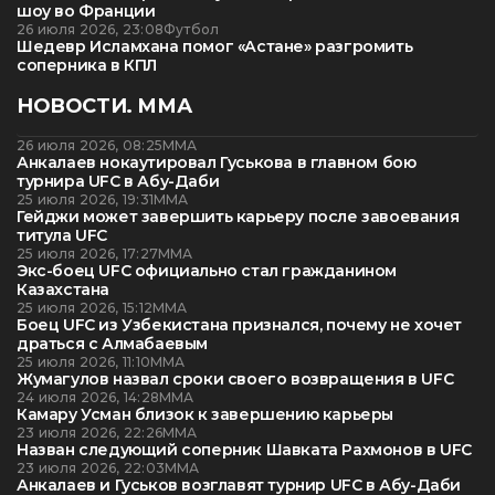
шоу во Франции
26 июля 2026, 23:08
Футбол
Шедевр Исламхана помог «Астане» разгромить
соперника в КПЛ
НОВОСТИ. ММА
26 июля 2026, 08:25
ММА
Анкалаев нокаутировал Гуськова в главном бою
турнира UFC в Абу-Даби
25 июля 2026, 19:31
ММА
Гейджи может завершить карьеру после завоевания
титула UFC
25 июля 2026, 17:27
ММА
Экс-боец UFC официально стал гражданином
Казахстана
25 июля 2026, 15:12
ММА
Боец UFC из Узбекистана признался, почему не хочет
драться с Алмабаевым
25 июля 2026, 11:10
ММА
Жумагулов назвал сроки своего возвращения в UFC
24 июля 2026, 14:28
ММА
Камару Усман близок к завершению карьеры
23 июля 2026, 22:26
ММА
Назван следующий соперник Шавката Рахмонов в UFC
23 июля 2026, 22:03
ММА
Анкалаев и Гуськов возглавят турнир UFC в Абу-Даби