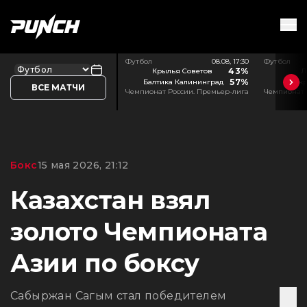
Футбол
08.08, 17:30
Футбол
43%
Крылья Советов
Л
57%
Балтика Калининград
Акр
ВСЕ МАТЧИ
Чемпионат России. Премьер-лига
Чемпионат 
Бокс
15 мая 2026, 21:12
Казахстан взял
золото Чемпионата
Азии по боксу
Сабыржан Сагым стал победителем