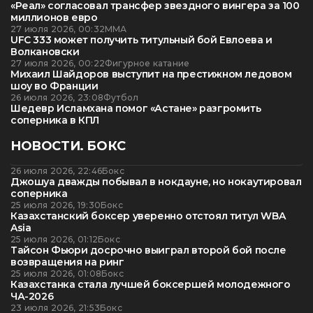
«Реал» согласовал трансфер звездного вингера за 100
миллионов евро
27 июля 2026, 00:32
ММА
UFC 333 может получить титульный бой Евлоева и
Волкановски
27 июля 2026, 00:22
Фигурное катание
Михаил Шайдоров выступит на престижном ледовом
шоу во Франции
26 июля 2026, 23:08
Футбол
Шедевр Исламхана помог «Астане» разгромить
соперника в КПЛ
НОВОСТИ. БОКС
26 июля 2026, 22:46
Бокс
Джошуа дважды побывал в нокдауне, но нокаутировал
соперника
25 июля 2026, 19:30
Бокс
Казахстанский боксер уверенно отстоял титул WBA
Asia
25 июля 2026, 01:12
Бокс
Тайсон Фьюри досрочно выиграл второй бой после
возвращения на ринг
25 июля 2026, 01:08
Бокс
Казахстанка стала лучшей боксершей молодежного
ЧА-2026
23 июля 2026, 21:53
Бокс