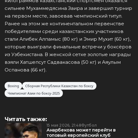
килограммов казахстанский спортсмен оказался
сильнее Мухаммедясина Заира и завершил турнир
на первом месте, завоевав чемпионский титул.
Ранее на этом же континентальном первенстве
победителями среди казахстанских участников
стали Алибек Алпамыс (80 кг) и Эмир Мухит (60 кг),
которые выиграли финальные встречи у боксёров
из Узбекистана. В женской сетке золотые награды
взяли Хатшепсут Садвакасова (50 кг) и Аяулым
Оспанова (66 кг).
Boxing
Сборная Республики Казахстан по боксу
Чемпионат Азии по боксу-2025
Читать также:
15 мая 2026, 21:48
Футбол
Анарбекова может перейти в
топовый европейский клуб