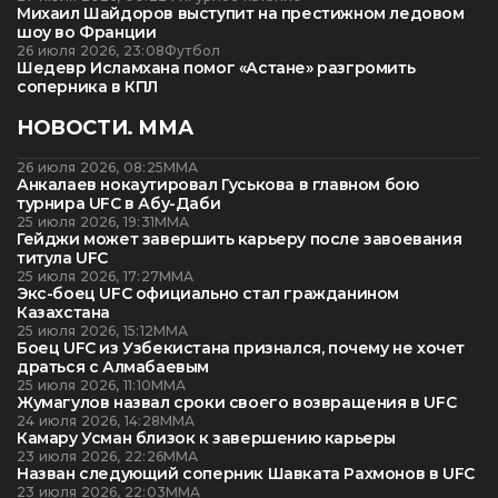
Михаил Шайдоров выступит на престижном ледовом
шоу во Франции
26 июля 2026, 23:08
Футбол
Шедевр Исламхана помог «Астане» разгромить
соперника в КПЛ
НОВОСТИ. ММА
26 июля 2026, 08:25
ММА
Анкалаев нокаутировал Гуськова в главном бою
турнира UFC в Абу-Даби
25 июля 2026, 19:31
ММА
Гейджи может завершить карьеру после завоевания
титула UFC
25 июля 2026, 17:27
ММА
Экс-боец UFC официально стал гражданином
Казахстана
25 июля 2026, 15:12
ММА
Боец UFC из Узбекистана признался, почему не хочет
драться с Алмабаевым
25 июля 2026, 11:10
ММА
Жумагулов назвал сроки своего возвращения в UFC
24 июля 2026, 14:28
ММА
Камару Усман близок к завершению карьеры
23 июля 2026, 22:26
ММА
Назван следующий соперник Шавката Рахмонов в UFC
23 июля 2026, 22:03
ММА