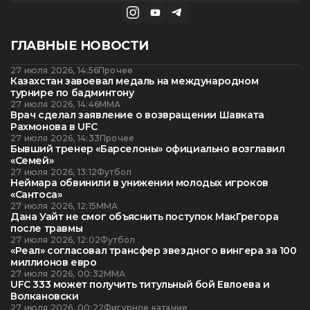
ГЛАВНЫЕ НОВОСТИ
27 июля 2026, 14:56
Прочее
Казахстан завоевал медаль на международном
турнире по бадминтону
27 июля 2026, 14:46
ММА
Врач сделал заявление о возвращении Шавката
Рахмонова в UFC
27 июля 2026, 14:33
Прочее
Бывший тренер «Барселоны» официально возглавил
«Семей»
27 июля 2026, 13:12
Футбол
Неймара обвинили в унижении молодых игроков
«Сантоса»
27 июля 2026, 12:15
ММА
Дана Уайт не смог объяснить поступок МакГрегора
после травмы
27 июля 2026, 12:02
Футбол
«Реал» согласовал трансфер звездного вингера за 100
миллионов евро
27 июля 2026, 00:32
ММА
UFC 333 может получить титульный бой Евлоева и
Волкановски
27 июля 2026, 00:22
Фигурное катание