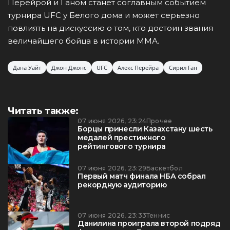
Перейрой и Ганом станет соглавным событием
турнира UFC у Белого дома и может серьезно
повлиять на дискуссию о том, кто достоин звания
величайшего бойца в истории ММА.
Дана Уайт
Джон Джонс
UFC
Алекс Перейра
Сирил Ган
Читать также:
07 июня 2026, 23:24
Прочее
Борцы принесли Казахстану шесть
медалей престижного
рейтингового турнира
07 июня 2026, 23:29
Баскетбол
Первый матч финала НБА собрал
рекордную аудиторию
07 июня 2026, 23:33
Теннис
Данилина проиграла второй подряд