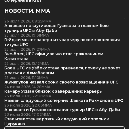
соперника в КПЛ
НОВОСТИ. ММА
26 июля 2026, 08:25
ММА
Анкалаев нокаутировал Гуськова в главном бою
турнира UFC в Абу-Даби
25 июля 2026, 19:31
ММА
Гейджи может завершить карьеру после завоевания
титула UFC
25 июля 2026, 17:27
ММА
Экс-боец UFC официально стал гражданином
Казахстана
25 июля 2026, 15:12
ММА
Боец UFC из Узбекистана признался, почему не хочет
драться с Алмабаевым
25 июля 2026, 11:10
ММА
Жумагулов назвал сроки своего возвращения в UFC
24 июля 2026, 14:28
ММА
Камару Усман близок к завершению карьеры
23 июля 2026, 22:26
ММА
Назван следующий соперник Шавката Рахмонов в UFC
23 июля 2026, 22:03
ММА
Анкалаев и Гуськов возглавят турнир UFC в Абу-Даби
23 июля 2026, 17:02
ММА
Стал известен вероятный следующий соперник
Царукяна