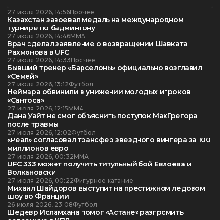
27 июля 2026, 14:56
Прочее
Казахстан завоевал медаль на международном
турнире по бадминтону
27 июля 2026, 14:46
ММА
Врач сделал заявление о возвращении Шавката
Рахмонова в UFC
27 июля 2026, 14:33
Прочее
Бывший тренер «Барселоны» официально возглавил
«Семей»
27 июля 2026, 13:12
Футбол
Неймара обвинили в унижении молодых игроков
«Сантоса»
27 июля 2026, 12:15
ММА
Дана Уайт не смог объяснить поступок МакГрегора
после травмы
27 июля 2026, 12:02
Футбол
«Реал» согласовал трансфер звездного вингера за 100
миллионов евро
27 июля 2026, 00:32
ММА
UFC 333 может получить титульный бой Евлоева и
Волкановски
27 июля 2026, 00:22
Фигурное катание
Михаил Шайдоров выступит на престижном ледовом
шоу во Франции
26 июля 2026, 23:08
Футбол
Шедевр Исламхана помог «Астане» разгромить