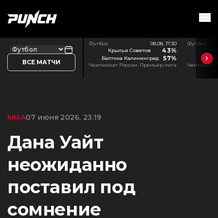
Футбол
08.08, 17:30
Футбол
43%
Крылья Советов
Л
57%
Балтика Калининград
Акр
ВСЕ МАТЧИ
Чемпионат России. Премьер-лига
Чемпионат 
ММА
07 июня 2026, 23:19
Дана Уайт
неожиданно
поставил под
сомнение