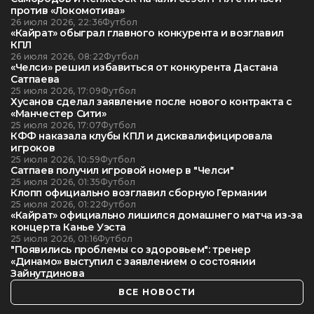
против «Локомотива»
26 июля 2026, 22:36
Футбол
«Кайрат» обыграл главного конкурента и возглавил
КПЛ
26 июля 2026, 08:22
Футбол
«Челси» решил избавиться от конкурента Дастана
Сатпаева
25 июля 2026, 17:09
Футбол
Хусанов сделал заявление после нового контракта с
«Манчестер Сити»
25 июля 2026, 17:07
Футбол
КФФ наказала клубы КПЛ и дисквалифицировала
игроков
25 июля 2026, 10:59
Футбол
Сатпаев получил игровой номер в "Челси"
25 июля 2026, 01:35
Футбол
Клопп официально возглавил сборную Германии
25 июля 2026, 01:22
Футбол
«Кайрат» официально лишился домашнего матча из-за
концерта Канье Уэста
25 июля 2026, 01:16
Футбол
"Появились проблемы со здоровьем": тренер
«Динамо» выступил с заявлением о состоянии
Зайнутдинова
ВСЕ НОВОСТИ