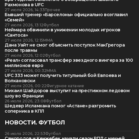
Рахмонова в UFC
27 июля 2026, 14:33
Прочее
Бывший тренер «Барселоны» официально возглавил
«Семей»
27 июля 2026, 13:12
Футбол
Неймара обвинили в унижении молодых игроков
«Сантоса»
27 июля 2026, 12:15
ММА
Дана Уайт не смог объяснить поступок МакГрегора
после травмы
27 июля 2026, 12:02
Футбол
«Реал» согласовал трансфер звездного вингера за 100
миллионов евро
27 июля 2026, 00:32
ММА
UFC 333 может получить титульный бой Евлоева и
Волкановски
27 июля 2026, 00:22
Фигурное катание
Михаил Шайдоров выступит на престижном ледовом
шоу во Франции
26 июля 2026, 23:08
Футбол
Шедевр Исламхана помог «Астане» разгромить
соперника в КПЛ
НОВОСТИ. ФУТБОЛ
26 июля 2026, 22:53
Футбол
Самородов и Кенжебек начали сезон РПЛ с ничьей