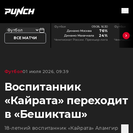
Футбол
09.08, 16:30
Футбол
76%
Динамо Москва
24%
Динамо Махачкала
Ро
ВСЕ МАТЧИ
Чемпионат России. Премьер-лига
Чемпионат 
Футбол
01 июля 2026, 09:39
Воспитанник
«Кайрата» переходит
в «Бешикташ»
18-летний воспитанник «Кайрата» Аламгир