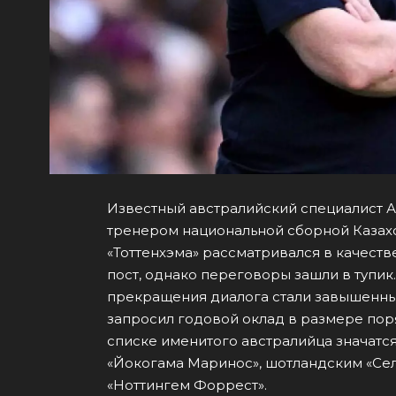
Известный австралийский специалист А
тренером национальной сборной Казахс
«Тоттенхэма» рассматривался в качеств
пост, однако переговоры зашли в тупик
прекращения диалога стали завышенны
запросил годовой оклад в размере пор
списке именитого австралийца значатся
«Йокогама Маринос», шотландским «Селт
«Ноттингем Форрест».