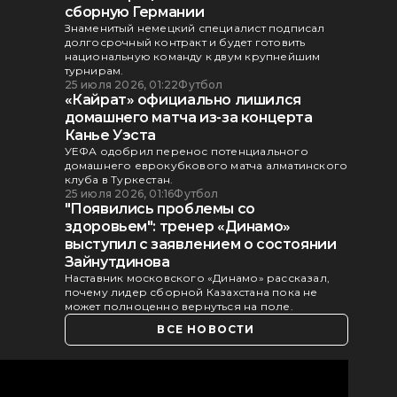
сборную Германии
Знаменитый немецкий специалист подписал
долгосрочный контракт и будет готовить
национальную команду к двум крупнейшим
турнирам.
25 июля 2026, 01:22
Футбол
«Кайрат» официально лишился
домашнего матча из-за концерта
Канье Уэста
УЕФА одобрил перенос потенциального
домашнего еврокубкового матча алматинского
клуба в Туркестан.
25 июля 2026, 01:16
Футбол
"Появились проблемы со
здоровьем": тренер «Динамо»
выступил с заявлением о состоянии
Зайнутдинова
Наставник московского «Динамо» рассказал,
почему лидер сборной Казахстана пока не
может полноценно вернуться на поле.
ВСЕ НОВОСТИ