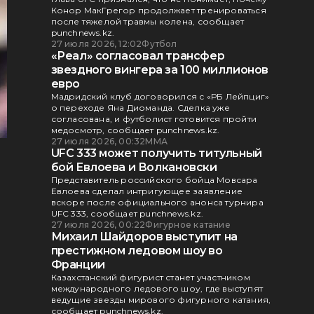
Конор МакГрегор продолжает тренироваться
после тяжелой травмы колена, сообщает
punchnews.kz.
27 июля 2026, 12:02
Футбол
«Реал» согласовал трансфер
звездного вингера за 100 миллионов
евро
Мадридский клуб договорился с «РБ Лейпциг»
о переходе Яна Диоманда. Сделка уже
согласована, и футболист готовится пройти
медосмотр, сообщает punchnews.kz.
27 июля 2026, 00:32
ММА
UFC 333 может получить титульный
бой Евлоева и Волкановски
Представитель российского бойца Мовсара
Евлоева сделал интригующее заявление
вскоре после официального анонса турнира
UFC 333, сообщает punchnews.kz.
27 июля 2026, 00:22
Фигурное катание
Михаил Шайдоров выступит на
престижном ледовом шоу во
Франции
Казахстанский фигурист станет участником
международного ледового шоу, где выступят
ведущие звезды мирового фигурного катания,
сообщает punchnews.kz.