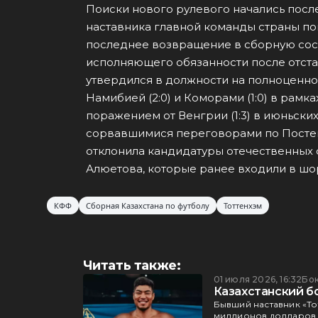
Поиски нового рулевого начались после
наставника главной команды страны пок
последнее возвращение в сборную сост
исполняющего обязанности после отста
утвердился в должности на полноценно
Намибией (2:0) и Коморами (1:0) в рамках 
поражением от Венгрии (1:3) в июньски
сорвавшимися переговорами по Постек
отклонила кандидатуры отечественных 
Алюетова, которые ранее входили в шо
КФФ
Сборная Казахстана по футболу
Тоттенхэм
Читать также:
01 июля 2026, 16:32
Бо
Казахстанский б
Бывший наставник «То
миллионов долларов, 