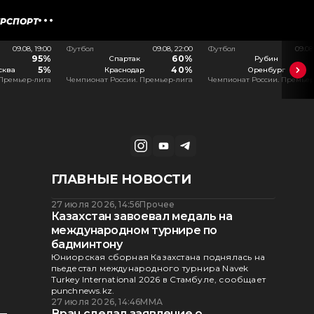
ЕРСПОРТ
09.08, 19:00
Футбол
09.08, 22:00
Футбол
09.08
95%
60%
Спартак
Рубин
5%
40%
сква
Краснодар
Оренбург
 Премьер-лига
Чемпионат России. Премьер-лига
Чемпионат России. Премьер
ГЛАВНЫЕ НОВОСТИ
27 июля 2026, 14:56
Прочее
Казахстан завоевал медаль на
международном турнире по
бадминтону
Юниорская сборная Казахстана поднялась на
пьедестал международного турнира Navek
Turkey International 2026 в Стамбуле, сообщает
punchnews.kz.
27 июля 2026, 14:46
ММА
Врач сделал заявление о