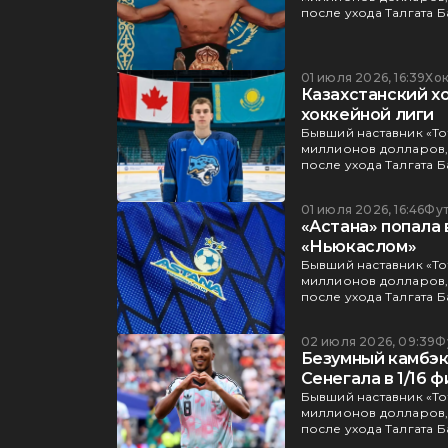
после ухода Талгата 
01 июля 2026, 16:39
Хо
Казахстанский х
хоккейной лиги
Бывший наставник «То
миллионов долларов, 
после ухода Талгата 
01 июля 2026, 16:46
Фу
«Астана» попала 
«Ньюкаслом»
Бывший наставник «То
миллионов долларов, 
после ухода Талгата 
02 июля 2026, 09:39
Ф
Безумный камбэк:
Сенегала в 1/16 
Бывший наставник «То
миллионов долларов, 
после ухода Талгата 