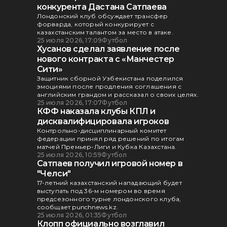
конкурента Дастана Сатпаева
Лондонский клуб обсуждает трансфер
форварда, который конкурирует с
казахстанским талантом за место в атаке.
25 июля 2026, 17:09
Футбол
Хусанов сделал заявление после
нового контракта с «Манчестер
Сити»
Защитник сборной Узбекистана поделился
эмоциями после продления соглашения с
английским грандом и рассказал о своих целях.
25 июля 2026, 17:07
Футбол
КФФ наказала клубы КПЛ и
дисквалифицировала игроков
Контрольно-дисциплинарный комитет
федерации принял ряд решений по итогам
матчей Премьер-Лиги и Кубка Казахстана.
25 июля 2026, 10:59
Футбол
Сатпаев получил игровой номер в
"Челси"
17-летний казахстанский нападающий будет
выступать под 36-м номером во время
предсезонного турне лондонского клуба,
сообщает punchnews.kz.
25 июля 2026, 01:35
Футбол
Клопп официально возглавил