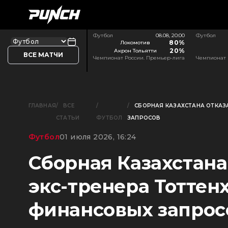
Футбол
08.08, 20:00
Футбол
80%
Локомотив
20%
Акрон Тольятти
ВСЕ МАТЧИ
Чемпионат России. Премьер-лига
Чемпионат 
ГЛАВНАЯ
ВСЕ
СБОРНАЯ КАЗАХСТАНА ОТКАЗА
СТАТЬИ
ФУТБОЛ
ЗАПРОСОВ
Футбол
01 июля 2026, 16:24
Сборная Казахстана 
экс-тренера Тоттен
финансовых запрос