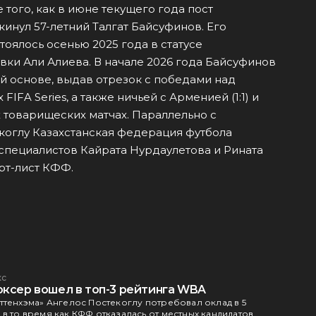
 того, как в июне текущего года пост
инул 57-летний Талгат Байсуфинов. Его
оялось осенью 2025 года в статусе
вки Али Алиева. В начале 2026 года Байсуфинов
й основе, выдав отрезок с победами над
FIFA Series, а также ничьей с Арменией (1:1) и
х товарищеских матчах. Параллельно с
оглу Казахстанская федерация футбола
специалистов Кайрата Нурдаулетова и Рината
рт-лист КФФ.
кс
оксер вошел в топ-3 рейтинга WBA
ттенхэма» Ангелос Постекоглу потребовал оклад в 5
в то время как КФФ отказалась от местных кандидатов