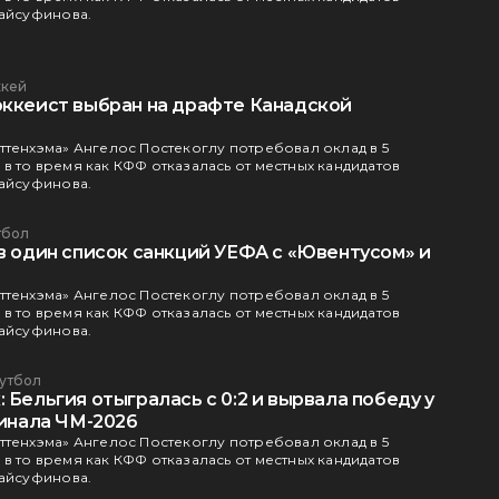
Байсуфинова.
ккей
оккеист выбран на драфте Канадской
ттенхэма» Ангелос Постекоглу потребовал оклад в 5
в то время как КФФ отказалась от местных кандидатов
Байсуфинова.
тбол
в один список санкций УЕФА с «Ювентусом» и
ттенхэма» Ангелос Постекоглу потребовал оклад в 5
в то время как КФФ отказалась от местных кандидатов
Байсуфинова.
утбол
 Бельгия отыгралась с 0:2 и вырвала победу у
финала ЧМ-2026
ттенхэма» Ангелос Постекоглу потребовал оклад в 5
в то время как КФФ отказалась от местных кандидатов
Байсуфинова.