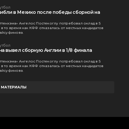
утбол
гибли в Мехико после победы сборной на
ттенхэма» Ангелос Постекоглу потребовал оклад в 5
в то время как КФФ отказалась от местных кандидатов
Байсуфинова.
утбол
а вывел сборную Англии в 1/8 финала
ттенхэма» Ангелос Постекоглу потребовал оклад в 5
в то время как КФФ отказалась от местных кандидатов
Байсуфинова.
Е МАТЕРИАЛЫ