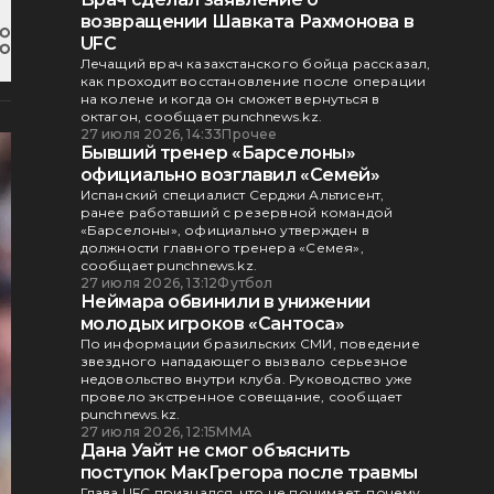
возвращении Шавката Рахмонова в
UFC
Лечащий врач казахстанского бойца рассказал,
как проходит восстановление после операции
на колене и когда он сможет вернуться в
октагон, сообщает punchnews.kz.
27 июля 2026, 14:33
Прочее
Бывший тренер «Барселоны»
официально возглавил «Семей»
Испанский специалист Серджи Альтисент,
ранее работавший с резервной командой
«Барселоны», официально утвержден в
должности главного тренера «Семея»,
сообщает punchnews.kz.
27 июля 2026, 13:12
Футбол
Неймара обвинили в унижении
молодых игроков «Сантоса»
По информации бразильских СМИ, поведение
звездного нападающего вызвало серьезное
недовольство внутри клуба. Руководство уже
провело экстренное совещание, сообщает
punchnews.kz.
27 июля 2026, 12:15
ММА
Дана Уайт не смог объяснить
поступок МакГрегора после травмы
Глава UFC признался, что не понимает, почему