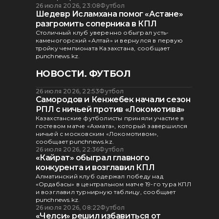
26 июля 2026, 23:08
Футбол
Шедевр Исламхана помог «Астане»
разгромить соперника в КПЛ
Столичный клуб уверенно обыграл усть-
каменогорский «Алтай» и вернулся в первую
тройку чемпионата Казахстана, сообщает
punchnews.kz.
НОВОСТИ. ФУТБОЛ
26 июля 2026, 22:53
Футбол
Самородов и Кенжебек начали сезон
РПЛ с ничьей против «Локомотива»
Казахстанские футболисты приняли участие в
гостевом матче «Ахмата», который завершился
ничьей с московским «Локомотивом»,
сообщает punchnews.kz.
26 июля 2026, 22:36
Футбол
«Кайрат» обыграл главного
конкурента и возглавил КПЛ
Алматинский клуб одержал победу над
«Ордабасы» в центральном матче 19-го тура КПЛ
и возглавил турнирную таблицу, сообщает
punchnews.kz.
26 июля 2026, 08:22
Футбол
«Челси» решил избавиться от