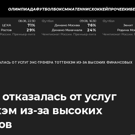
ОЛИМПИАДА
ФУТБОЛ
БОКС
ММА
ТЕННИС
ХОККЕЙ
ПРОЧЕЕ
КИБ
08.08, 22:30
Футбол
09.08, 16:30
Футбол
71%
76%
ЦСКА
Динамо Москва
Зенит
29%
24%
Ростов
Динамо Махачкала
Родина Мо
России. Премьер-лига
Чемпионат России. Премьер-лига
Чемпионат России.
ЛАСЬ ОТ УСЛУГ ЭКС-ТРЕНЕРА ТОТТЕНХЭМ ИЗ-ЗА ВЫСОКИХ ФИНАНСОВЫХ
отказалась от услуг
хэм из-за высоких
ов