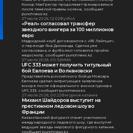
Конор МакГрегор продолжает тренироваться
после тяжелой травмы колена, сообщает
punchnews.kz.
27 июля 2026, 12:02
Футбол
«Реал» согласовал трансфер
звездного вингера за 100 миллионов
евро
Мадридский клуб договорился с «РБ Лейпциг»
о переходе Яна Диоманда. Сделка уже
согласована, и футболист готовится пройти
медосмотр, сообщает punchnews.kz.
27 июля 2026, 00:32
ММА
UFC 333 может получить титульный
бой Евлоева и Волкановски
Представитель российского бойца Мовсара
Евлоева сделал интригующее заявление
вскоре после официального анонса турнира
UFC 333, сообщает punchnews.kz.
27 июля 2026, 00:22
Фигурное катание
Михаил Шайдоров выступит на
престижном ледовом шоу во
Франции
Казахстанский фигурист станет участником
международного ледового шоу, где выступят
ведущие звезды мирового фигурного катания,
сообщает punchnews.kz.