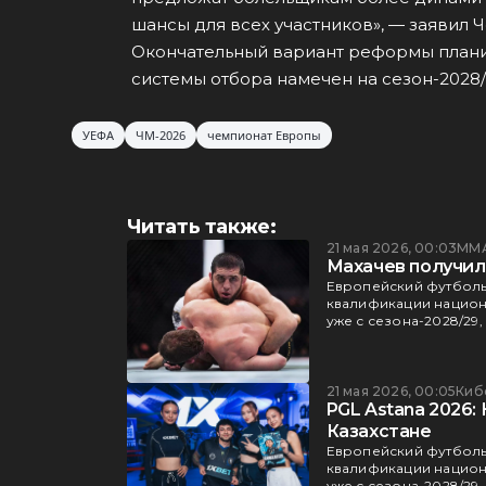
шансы для всех участников», — заявил 
Окончательный вариант реформы планир
системы отбора намечен на сезон-2028/
УЕФА
ЧМ-2026
чемпионат Европы
Читать также:
21 мая 2026, 00:03
ММ
Махачев получил
Европейский футболь
квалификации национа
уже с сезона-2028/29,
21 мая 2026, 00:05
Киб
PGL Astana 2026:
Казахстане
Европейский футболь
квалификации национа
уже с сезона-2028/29,