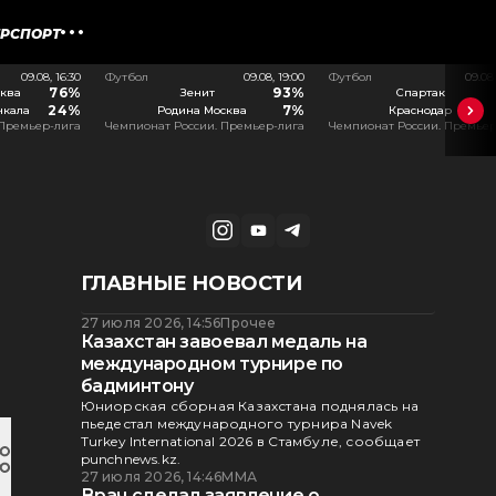
ЕРСПОРТ
09.08, 16:30
Футбол
09.08, 19:00
Футбол
09.08
76%
93%
ква
Зенит
Спартак
24%
7%
чкала
Родина Москва
Краснодар
 Премьер-лига
Чемпионат России. Премьер-лига
Чемпионат России. Премьер
ГЛАВНЫЕ НОВОСТИ
27 июля 2026, 14:56
Прочее
Казахстан завоевал медаль на
международном турнире по
бадминтону
Юниорская сборная Казахстана поднялась на
пьедестал международного турнира Navek
Turkey International 2026 в Стамбуле, сообщает
punchnews.kz.
27 июля 2026, 14:46
ММА
Врач сделал заявление о