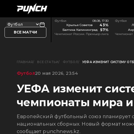
Футбол
08.08, 17:30
Футбол
43%
Крылья Советов
Л
57%
Балтика Калининград
Акр
ВСЕ МАТЧИ
Чемпионат России. Премьер-лига
Чемпионат 
ГЛАВНАЯ
ВСЕ СТАТЬИ
ФУТБОЛ
УЕФА ИЗМЕНИТ СИСТЕМУ ОТ
Футбол
20 мая 2026, 23:54
УЕФА изменит сист
чемпионаты мира и
Европейский футбольный союз планирует 
национальных сборных. Новый формат может
сообщает punchnews.kz.