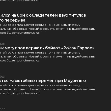
ился на бой с обладателем двух титулов
го перерыва
ный союз планирует серьезно изменить систему
льных сборных. Новый формат может начать действовать
 сообщает punchnews.kz.
нис
ик могут поддержать бойкот «Ролан Гаррос»
ный союз планирует серьезно изменить систему
льных сборных. Новый формат может начать действовать
 сообщает punchnews.kz.
бол
ются масштабных перемен при Моуринью
ный союз планирует серьезно изменить систему
льных сборных. Новый формат может начать действовать
 сообщает punchnews.kz.
бол