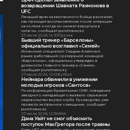
возвращении Шавката Рахмонова в
UFC
Лечащий врач казахстанского бойца рассказал,
как проходит восстановление после операции
на колене и когда он сможет вернуться в
октагон, сообщает punchnews.kz.
27 июля 2026, 14:33
Прочее
Бывший тренер «Барселоны»
официально возглавил «Семей»
Испанский специалист Серджи Альтисент,
ранее работавший с резервной командой
«Барселоны», официально утвержден в
должности главного тренера «Семея»,
сообщает punchnews.kz.
27 июля 2026, 13:12
Футбол
Неймара обвинили в унижении
молодых игроков «Сантоса»
По информации бразильских СМИ, поведение
звездного нападающего вызвало серьезное
недовольство внутри клуба. Руководство уже
провело экстренное совещание, сообщает
punchnews.kz.
27 июля 2026, 12:15
ММА
Дана Уайт не смог объяснить
поступок МакГрегора после травмы
Глава UFC признался, что не понимает, почему