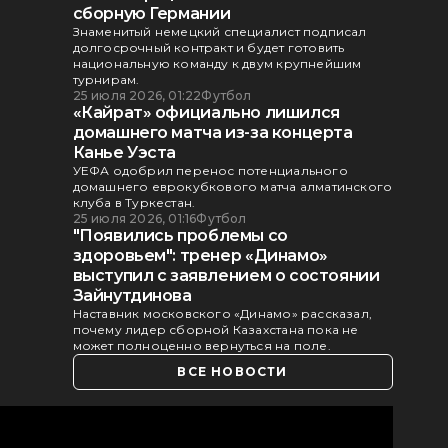
сборную Германии
Знаменитый немецкий специалист подписал
долгосрочный контракт и будет готовить
национальную команду к двум крупнейшим
турнирам.
25 июля 2026, 01:22
Футбол
«Кайрат» официально лишился
домашнего матча из-за концерта
Канье Уэста
УЕФА одобрил перенос потенциального
домашнего еврокубкового матча алматинского
клуба в Туркестан.
25 июля 2026, 01:16
Футбол
"Появились проблемы со
здоровьем": тренер «Динамо»
выступил с заявлением о состоянии
Зайнутдинова
Наставник московского «Динамо» рассказал,
почему лидер сборной Казахстана пока не
может полноценно вернуться на поле.
ВСЕ НОВОСТИ