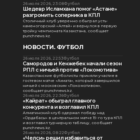
26 июля 2026, 23:08
Футбол
Шедевр Исламхана помог «Астане»
разгромить соперника в КПЛ
Столичный клуб уверенно обыграл усть-
каменогорский «Алтай» и вернулся в первую
тройку чемпионата Казахстана, сообщает
punchnews.kz.
НОВОСТИ. ФУТБОЛ
26 июля 2026, 22:53
Футбол
Самородов и Кенжебек начали сезон
РПЛ с ничьей против «Локомотива»
Казахстанские футболисты приняли участие в
гостевом матче «Ахмата», который завершился
ничьей с московским «Локомотивом»,
сообщает punchnews.kz.
26 июля 2026, 22:36
Футбол
«Кайрат» обыграл главного
конкурента и возглавил КПЛ
Алматинский клуб одержал победу над
«Ордабасы» в центральном матче 19-го тура КПЛ
и возглавил турнирную таблицу, сообщает
punchnews.kz.
26 июля 2026, 08:22
Футбол
«Челси» решил избавиться от