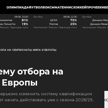
ОЛИМПИАДА
ФУТБОЛ
БОКС
ММА
ТЕННИС
ХОККЕЙ
ПРОЧЕЕ
КИБ
08.08, 20:00
Футбол
08.08, 22:30
Футбол
81%
75%
окомотив
ЦСКА
Динамо Мос
19%
25%
он Тольятти
Ростов
Динамо Маха
России. Премьер-лига
Чемпионат России. Премьер-лига
Чемпионат России.
БОРА НА ЧЕМПИОНАТЫ МИРА И ЕВРОПЫ
ему отбора на
 Европы
серьезно изменить систему квалификации
 начать действовать уже с сезона-2028/29,