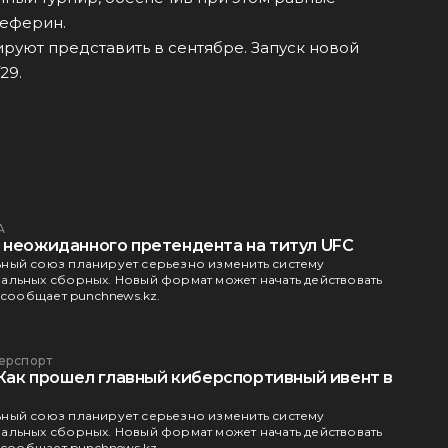
Чеферин.
уют представить в сентябре. Запуск новой
29.
А
 неожиданного претендента на титул UFC
ный союз планирует серьезно изменить систему
льных сборных. Новый формат может начать действовать
 сообщает punchnews.kz.
ерспорт
 Как прошел главный киберспортивный ивент в
ный союз планирует серьезно изменить систему
льных сборных. Новый формат может начать действовать
 сообщает punchnews.kz.