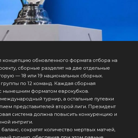
 концепцию обновленного формата отбора на
роекту, сборные разделят на две отдельные
вторую — 18 или 19 национальных сборных.
 группы по 12 команд. Каждая сборная
 с нынешним форматом еврокубков.
международный турнир, а остальные путевки
стием представителей второй лиги. Президент
овая система должна повысить конкуренцию и
рной интриги.
баланс, сократят количество мертвых матчей,
ный турнир, обеспечив при этом равные