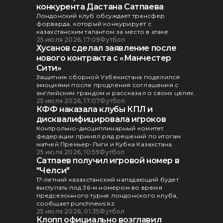
конкурента Дастана Сатпаева
Лондонский клуб обсуждает трансфер
форварда, который конкурирует с
казахстанским талантом за место в атаке.
25 июля 2026, 17:09
Футбол
Хусанов сделал заявление после
нового контракта с «Манчестер
Сити»
Защитник сборной Узбекистана поделился
эмоциями после продления соглашения с
английским грандом и рассказал о своих целях.
25 июля 2026, 17:07
Футбол
КФФ наказала клубы КПЛ и
дисквалифицировала игроков
Контрольно-дисциплинарный комитет
федерации принял ряд решений по итогам
матчей Премьер-Лиги и Кубка Казахстана.
25 июля 2026, 10:59
Футбол
Сатпаев получил игровой номер в
"Челси"
17-летний казахстанский нападающий будет
выступать под 36-м номером во время
предсезонного турне лондонского клуба,
сообщает punchnews.kz.
25 июля 2026, 01:35
Футбол
Клопп официально возглавил