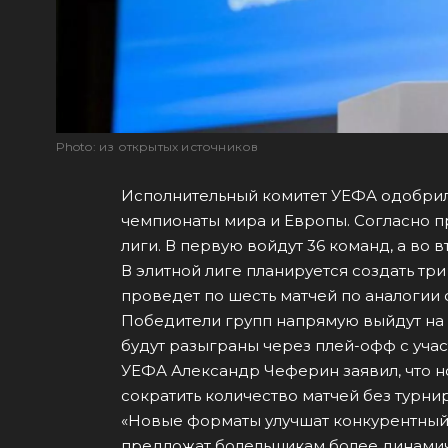
Photo: из открытых источников
Исполнительный комитет УЕФА одобрил
чемпионаты мира и Европы. Согласно п
лиги. В первую войдут 36 команд, а во 
В элитной лиге планируется создать три
проведет по шесть матчей по аналогии
Победители групп напрямую выйдут на 
будут разыграны через плей-офф с уча
УЕФА Александр Чеферин заявил, что н
сократить количество матчей без турни
«Новые форматы улучшат конкурентный 
предложат болельщикам более динамич