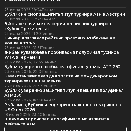
25 июля 2026, 19:24
Теннис
Бублик не смог защитить титул турнира ATP в Австрии
25 июля 2026, 17:24
Теннис
В Астане начинается серия теннисных турниров
«Кубок Президента»
25 июля 2026, 11:20
Теннис
Синнер возглавил рейтинг призовых, Рыбакина не
вошла в топ-5
25 июля 2026, 01:31
Теннис
Жибек Куламбаева пробилась в полуфинал турнира
WTA в Германии
24 июля 2026, 22:35
Теннис
Бублик уверенно пробился в финал турнира ATP-250
23 июля 2026, 22:06
Теннис
Казахстан завоевал два золота на международном
турнире WTT в Ташкенте
23 июля 2026, 21:37
Теннис
Бублик уверенно защитил титул и вышел в полуфинал
ATP 250
22 июля 2026, 18:59
Теннис
Рыбакина, Бублик и еще три казахстанца сыграют на
US Open-2026
18 июля 2026, 23:40
Теннис
Шевченко проиграл в полуфинале, но взлетит в
рейтинге ATP