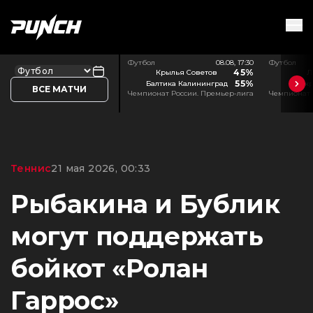
Футбол
08.08, 17:30
Футбол
45%
Крылья Советов
Л
55%
Балтика Калининград
Акр
ВСЕ МАТЧИ
Чемпионат России. Премьер-лига
Чемпионат 
Теннис
21 мая 2026, 00:33
Рыбакина и Бублик
могут поддержать
бойкот «Ролан
Гаррос»