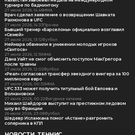
Казахстан завоевал медаль на международном
турнире по бадминтону
27 июля 2026, 14:46
ММА
Врач сделал заявление о возвращении Шавката
Рахмонова в UFC
27 июля 2026, 14:33
Прочее
Бывший тренер «Барселоны» официально возглавил
«Семей»
27 июля 2026, 13:12
Футбол
Неймара обвинили в унижении молодых игроков
«Сантоса»
27 июля 2026, 12:15
ММА
Дана Уайт не смог объяснить поступок МакГрегора
после травмы
27 июля 2026, 12:02
Футбол
«Реал» согласовал трансфер звездного вингера за 100
миллионов евро
27 июля 2026, 00:32
ММА
UFC 333 может получить титульный бой Евлоева и
Волкановски
27 июля 2026, 00:22
Фигурное катание
Михаил Шайдоров выступит на престижном ледовом
шоу во Франции
26 июля 2026, 23:08
Футбол
Шедевр Исламхана помог «Астане» разгромить
соперника в КПЛ
НОВОСТИ. ТЕННИС