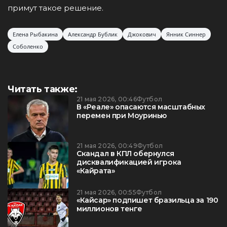
примут такое решение.
Елена Рыбакина
Александр Бублик
Джокович
Янник Синнер
Соболенко
Читать также:
21 мая 2026, 00:46
Футбол
В «Реале» опасаются масштабных
перемен при Моуринью
21 мая 2026, 00:49
Футбол
Скандал в КПЛ обернулся
дисквалификацией игрока
«Кайрата»
21 мая 2026, 00:55
Футбол
«Кайсар» подпишет бразильца за 190
миллионов тенге