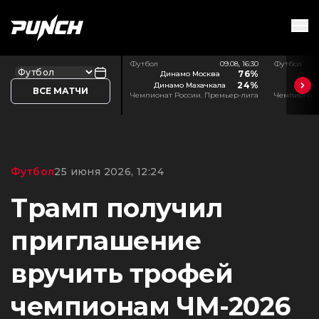
Футбол
09.08, 16:30
Футбол
76%
Динамо Москва
24%
Динамо Махачкала
Ро
ВСЕ МАТЧИ
Чемпионат России. Премьер-лига
Чемпионат 
Футбол
25 июня 2026, 12:24
Трамп получил
приглашение
вручить трофей
чемпионам ЧМ-2026