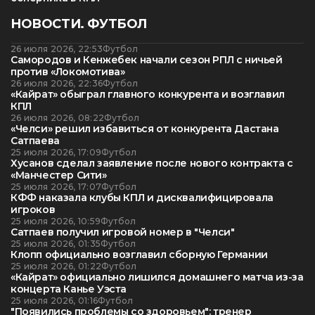
НОВОСТИ. ФУТБОЛ
26 июля 2026, 22:53
Футбол
Самородов и Кенжебек начали сезон РПЛ с ничьей
против «Локомотива»
26 июля 2026, 22:36
Футбол
«Кайрат» обыграл главного конкурента и возглавил
КПЛ
26 июля 2026, 08:22
Футбол
«Челси» решил избавиться от конкурента Дастана
Сатпаева
25 июля 2026, 17:09
Футбол
Хусанов сделал заявление после нового контракта с
«Манчестер Сити»
25 июля 2026, 17:07
Футбол
КФФ наказала клубы КПЛ и дисквалифицировала
игроков
25 июля 2026, 10:59
Футбол
Сатпаев получил игровой номер в "Челси"
25 июля 2026, 01:35
Футбол
Клопп официально возглавил сборную Германии
25 июля 2026, 01:22
Футбол
«Кайрат» официально лишился домашнего матча из-за
концерта Канье Уэста
25 июля 2026, 01:16
Футбол
"Появились проблемы со здоровьем": тренер