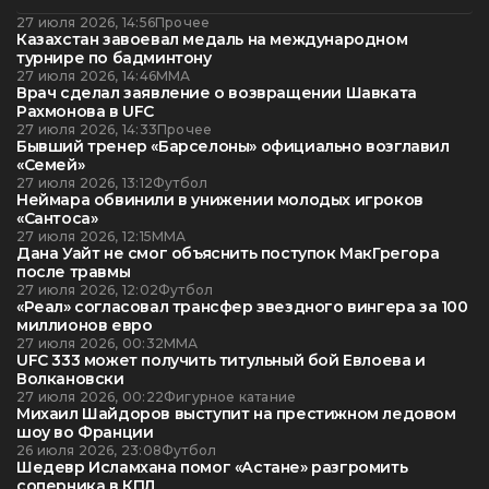
27 июля 2026, 14:56
Прочее
Казахстан завоевал медаль на международном
турнире по бадминтону
27 июля 2026, 14:46
ММА
Врач сделал заявление о возвращении Шавката
Рахмонова в UFC
27 июля 2026, 14:33
Прочее
Бывший тренер «Барселоны» официально возглавил
«Семей»
27 июля 2026, 13:12
Футбол
Неймара обвинили в унижении молодых игроков
«Сантоса»
27 июля 2026, 12:15
ММА
Дана Уайт не смог объяснить поступок МакГрегора
после травмы
27 июля 2026, 12:02
Футбол
«Реал» согласовал трансфер звездного вингера за 100
миллионов евро
27 июля 2026, 00:32
ММА
UFC 333 может получить титульный бой Евлоева и
Волкановски
27 июля 2026, 00:22
Фигурное катание
Михаил Шайдоров выступит на престижном ледовом
шоу во Франции
26 июля 2026, 23:08
Футбол
Шедевр Исламхана помог «Астане» разгромить
соперника в КПЛ