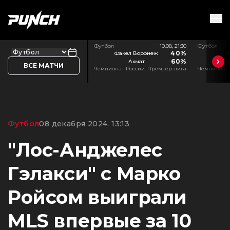
Футбол
10.08, 21:30
Футбол
40%
Факел Воронеж
60%
Ахмат
Л
ВСЕ МАТЧИ
Чемпионат России. Премьер-лига
Чемпионат 
Футбол
08 декабря 2024, 13:13
"Лос-Анджелес
Гэлакси" с Марко
Ройсом выиграли
MLS впервые за 10