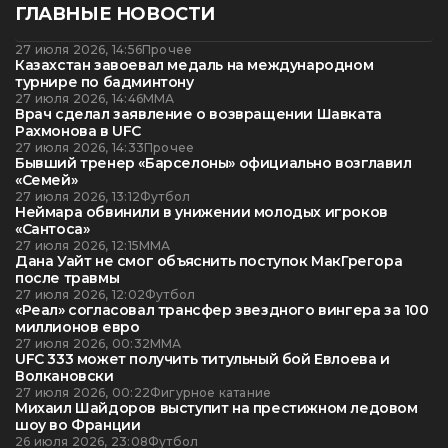
ГЛАВНЫЕ НОВОСТИ
27 июля 2026, 14:56
Прочее
Казахстан завоевал медаль на международном
турнире по бадминтону
27 июля 2026, 14:46
ММА
Врач сделал заявление о возвращении Шавката
Рахмонова в UFC
27 июля 2026, 14:33
Прочее
Бывший тренер «Барселоны» официально возглавил
«Семей»
27 июля 2026, 13:12
Футбол
Неймара обвинили в унижении молодых игроков
«Сантоса»
27 июля 2026, 12:15
ММА
Дана Уайт не смог объяснить поступок МакГрегора
после травмы
27 июля 2026, 12:02
Футбол
«Реал» согласовал трансфер звездного вингера за 100
миллионов евро
27 июля 2026, 00:32
ММА
UFC 333 может получить титульный бой Евлоева и
Волкановски
27 июля 2026, 00:22
Фигурное катание
Михаил Шайдоров выступит на престижном ледовом
шоу во Франции
26 июля 2026, 23:08
Футбол