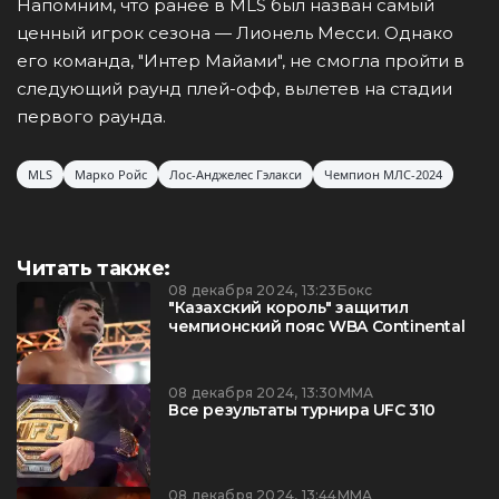
Напомним, что ранее в MLS был назван самый
ценный игрок сезона — Лионель Месси. Однако
его команда, "Интер Майами", не смогла пройти в
следующий раунд плей-офф, вылетев на стадии
первого раунда.
MLS
Марко Ройс
Лос-Анджелес Гэлакси
Чемпион МЛС-2024
Читать также:
08 декабря 2024, 13:23
Бокс
"Казахский король" защитил
чемпионский пояс WBA Continental
08 декабря 2024, 13:30
ММА
Все результаты турнира UFC 310
08 декабря 2024, 13:44
ММА