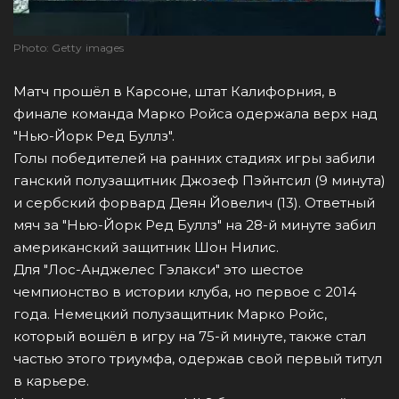
Photo: Getty images
Матч прошёл в Карсоне, штат Калифорния, в
финале команда Марко Ройса одержала верх над
"Нью-Йорк Ред Буллз".
Голы победителей на ранних стадиях игры забили
ганский полузащитник Джозеф Пэйнтсил (9 минута)
и сербский форвард Деян Йовелич (13). Ответный
мяч за "Нью-Йорк Ред Буллз" на 28-й минуте забил
американский защитник Шон Нилис.
Для "Лос-Анджелес Гэлакси" это шестое
чемпионство в истории клуба, но первое с 2014
года. Немецкий полузащитник Марко Ройс,
который вошёл в игру на 75-й минуте, также стал
частью этого триумфа, одержав свой первый титул
в карьере.