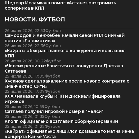
Шедевр Исламхана помог «Астане» разгромить
соперника в КПЛ
НОВОСТИ. ФУТБОЛ
26 июля 2026, 22:53
Футбол
Самородов и Кенжебек начали сезон РПЛ с ничьей
против «Локомотива»
26 июля 2026, 22:36
Футбол
«Кайрат» обыграл главного конкурента и возглавил
КПЛ
26 июля 2026, 08:22
Футбол
«Челси» решил избавиться от конкурента Дастана
Сатпаева
25 июля 2026, 17:09
Футбол
Хусанов сделал заявление после нового контракта с
«Манчестер Сити»
25 июля 2026, 17:07
Футбол
КФФ наказала клубы КПЛ и дисквалифицировала
игроков
25 июля 2026, 10:59
Футбол
Сатпаев получил игровой номер в "Челси"
25 июля 2026, 01:35
Футбол
Клопп официально возглавил сборную Германии
25 июля 2026, 01:22
Футбол
«Кайрат» официально лишился домашнего матча из-за
концерта Канье Уэста