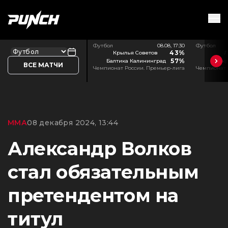
Футбол
08.08, 17:30
Футбол
43%
Крылья Советов
Л
57%
Балтика Калининград
Акр
ВСЕ МАТЧИ
Чемпионат России. Премьер-лига
Чемпионат 
ММА
08 декабря 2024, 13:44
Александр Волков
стал обязательным
претендентом на
титул