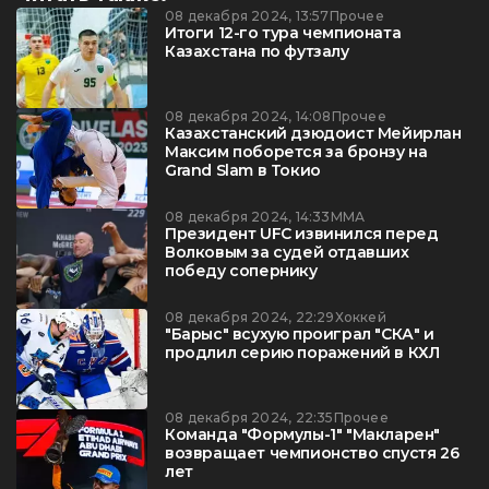
08 декабря 2024, 13:57
Прочее
Итоги 12-го тура чемпионата
Казахстана по футзалу
08 декабря 2024, 14:08
Прочее
Казахстанский дзюдоист Мейирлан
Максим поборется за бронзу на
Grand Slam в Токио
08 декабря 2024, 14:33
ММА
Президент UFC извинился перед
Волковым за судей отдавших
победу сопернику
08 декабря 2024, 22:29
Хоккей
"Барыс" всухую проиграл "СКА" и
продлил серию поражений в КХЛ
08 декабря 2024, 22:35
Прочее
Команда "Формулы-1" "Макларен"
возвращает чемпионство спустя 26
лет