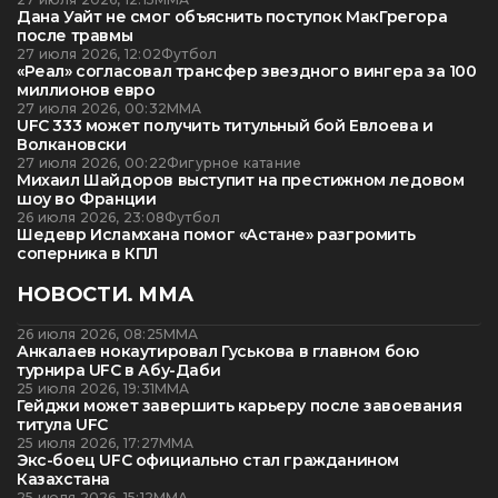
Дана Уайт не смог объяснить поступок МакГрегора
после травмы
27 июля 2026, 12:02
Футбол
«Реал» согласовал трансфер звездного вингера за 100
миллионов евро
27 июля 2026, 00:32
ММА
UFC 333 может получить титульный бой Евлоева и
Волкановски
27 июля 2026, 00:22
Фигурное катание
Михаил Шайдоров выступит на престижном ледовом
шоу во Франции
26 июля 2026, 23:08
Футбол
Шедевр Исламхана помог «Астане» разгромить
соперника в КПЛ
НОВОСТИ. ММА
26 июля 2026, 08:25
ММА
Анкалаев нокаутировал Гуськова в главном бою
турнира UFC в Абу-Даби
25 июля 2026, 19:31
ММА
Гейджи может завершить карьеру после завоевания
титула UFC
25 июля 2026, 17:27
ММА
Экс-боец UFC официально стал гражданином
Казахстана
25 июля 2026, 15:12
ММА