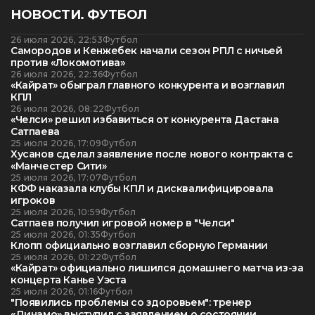
НОВОСТИ. ФУТБОЛ
26 июля 2026, 22:53
Футбол
Самородов и Кенжебек начали сезон РПЛ с ничьей
против «Локомотива»
26 июля 2026, 22:36
Футбол
«Кайрат» обыграл главного конкурента и возглавил
КПЛ
26 июля 2026, 08:22
Футбол
«Челси» решил избавиться от конкурента Дастана
Сатпаева
25 июля 2026, 17:09
Футбол
Хусанов сделал заявление после нового контракта с
«Манчестер Сити»
25 июля 2026, 17:07
Футбол
КФФ наказала клубы КПЛ и дисквалифицировала
игроков
25 июля 2026, 10:59
Футбол
Сатпаев получил игровой номер в "Челси"
25 июля 2026, 01:35
Футбол
Клопп официально возглавил сборную Германии
25 июля 2026, 01:22
Футбол
«Кайрат» официально лишился домашнего матча из-за
концерта Канье Уэста
25 июля 2026, 01:16
Футбол
"Появились проблемы со здоровьем": тренер
«Динамо» выступил с заявлением о состоянии