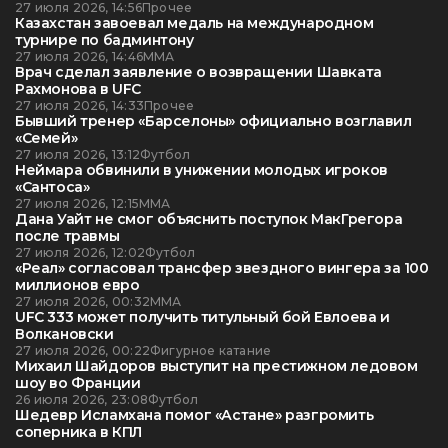
27 июля 2026, 14:56
Прочее
Казахстан завоевал медаль на международном
турнире по бадминтону
27 июля 2026, 14:46
ММА
Врач сделал заявление о возвращении Шавката
Рахмонова в UFC
27 июля 2026, 14:33
Прочее
Бывший тренер «Барселоны» официально возглавил
«Семей»
27 июля 2026, 13:12
Футбол
Неймара обвинили в унижении молодых игроков
«Сантоса»
27 июля 2026, 12:15
ММА
Дана Уайт не смог объяснить поступок МакГрегора
после травмы
27 июля 2026, 12:02
Футбол
«Реал» согласовал трансфер звездного вингера за 100
миллионов евро
27 июля 2026, 00:32
ММА
UFC 333 может получить титульный бой Евлоева и
Волкановски
27 июля 2026, 00:22
Фигурное катание
Михаил Шайдоров выступит на престижном ледовом
шоу во Франции
26 июля 2026, 23:08
Футбол
Шедевр Исламхана помог «Астане» разгромить
соперника в КПЛ