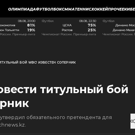
ОЛИМПИАДА
ФУТБОЛ
БОКС
ММА
ТЕННИС
ХОККЕЙ
ПРОЧЕЕ
КИБ
08.08, 20:00
Футбол
08.08, 22:30
Футбол
81%
75%
окомотив
ЦСКА
Динамо Мос
19%
25%
он Тольятти
Ростов
Динамо Маха
России. Премьер-лига
Чемпионат России. Премьер-лига
Чемпионат России.
ИТУЛЬНЫЙ БОЙ WBC! ИЗВЕСТЕН СОПЕРНИК
овести титульный бой
ерник
твердил обязательного претендента для
hnews.kz.