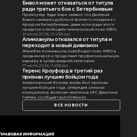
Бивол может отказаться от титула
ради третьего боя с Бетербиевым
Промоутер Эдди Хирн заявил, что Дмитрий
Бивол намерен добиться третьего поединка с
Артуром Бетербиевым, даже если ради этого
придется освободить чемпионский пояс WBO.
21 июля 2026, 10:49
Бокс
Алимханулы отказался от титула и
переходит в новый дивизион
Жанибек Алимханулы освободил пояс WBO в
среднем весе и продолжит профессиональную
карьеру в суперсредней категории.
17 июля 2026, 11:45
Бокс
Теренс Кроуфорд в третий раз
признан лучшим бойцом года
Американский боксер вновь был признан
лучшим бойцом года, опередив сильных
конкурентов, включая чемпиона UFC Джастина
Гэйтжи, сообщает punchnews.kz.
ВСЕ НОВОСТИ
ПРАВОВАЯ ИНФОРМАЦИЯ