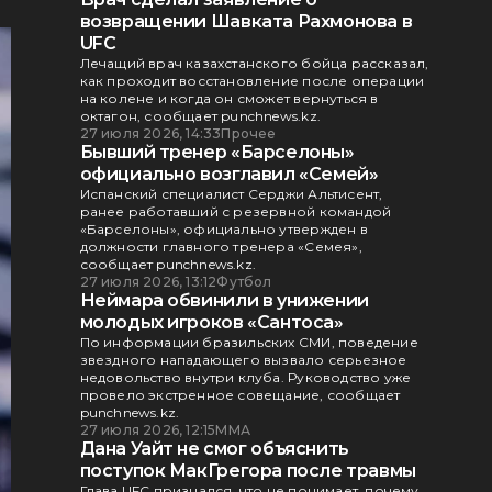
возвращении Шавката Рахмонова в
UFC
Лечащий врач казахстанского бойца рассказал,
как проходит восстановление после операции
на колене и когда он сможет вернуться в
октагон, сообщает punchnews.kz.
27 июля 2026, 14:33
Прочее
Бывший тренер «Барселоны»
официально возглавил «Семей»
Испанский специалист Серджи Альтисент,
ранее работавший с резервной командой
«Барселоны», официально утвержден в
должности главного тренера «Семея»,
сообщает punchnews.kz.
27 июля 2026, 13:12
Футбол
Неймара обвинили в унижении
молодых игроков «Сантоса»
По информации бразильских СМИ, поведение
звездного нападающего вызвало серьезное
недовольство внутри клуба. Руководство уже
провело экстренное совещание, сообщает
punchnews.kz.
27 июля 2026, 12:15
ММА
Дана Уайт не смог объяснить
поступок МакГрегора после травмы
Глава UFC признался, что не понимает, почему