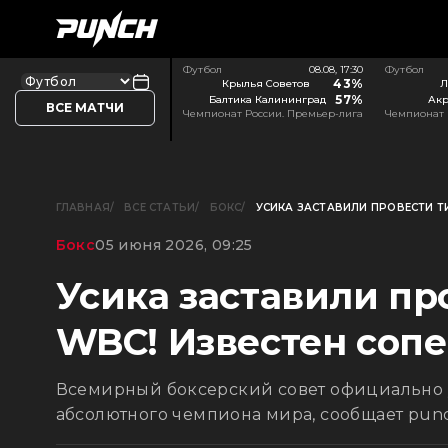
Футбол
08.08, 17:30
Футбол
43%
Крылья Советов
Л
57%
Балтика Калининград
Акр
ВСЕ МАТЧИ
Чемпионат России. Премьер-лига
Чемпионат 
ГЛАВНАЯ
ВСЕ СТАТЬИ
БОКС
УСИКА ЗАСТАВИЛИ ПРОВЕСТИ Т
Бокс
05 июня 2026, 09:25
Усика заставили пр
WBC! Известен соп
Всемирный боксерский совет официально у
абсолютного чемпиона мира, сообщает punc