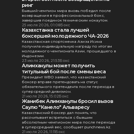
ринг
Бывший чемпион мира вновь победил после
возвращения в профессиональный бокс,
завершив поединок техническим нокаутом.
25 июля 2026, 01:08
Бокс
Казахстанка стала лучшей
боксершей молодежного ЧА-2026
Казахстанская спортсменка Азиза Исина
получила индивидуальную награду по итогам
молодежного чемпионата Азии, прошедшего в
Индонезии.
23 июля 2026, 21:53
Бокс
Алимханулы может получить
титульный бой после смены веса
Президент WBO заявил, что казахстанский
боксер вправе претендовать на статус
обязательного претендента после перехода в
суперсредний дивизион.
21 июля 2026, 15:02
Бокс
Жанибек Алимханулы бросил вызов
Саулю "Канело" Альваресу
Казахстанский боксер дал понять, что
рассчитывает встретиться с бывшим
абсолютным чемпионом мира после перехода
в суперсредний вес, сообщает punchnews.kz.
21 июля 2026, 11:11
Бокс