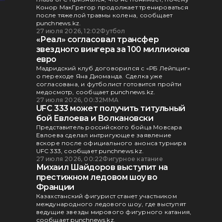
Конор МакГрегор продолжает тренироваться
после тяжелой травмы колена, сообщает
punchnews.kz.
27 июля 2026, 12:02
Футбол
«Реал» согласовал трансфер
звездного вингера за 100 миллионов
евро
Мадридский клуб договорился с «РБ Лейпциг»
о переходе Яна Диоманда. Сделка уже
согласована, и футболист готовится пройти
медосмотр, сообщает punchnews.kz.
27 июля 2026, 00:32
ММА
UFC 333 может получить титульный
бой Евлоева и Волкановски
Представитель российского бойца Мовсара
Евлоева сделал интригующее заявление
вскоре после официального анонса турнира
UFC 333, сообщает punchnews.kz.
27 июля 2026, 00:22
Фигурное катание
Михаил Шайдоров выступит на
престижном ледовом шоу во
Франции
Казахстанский фигурист станет участником
международного ледового шоу, где выступят
ведущие звезды мирового фигурного катания,
сообщает punchnews.kz.