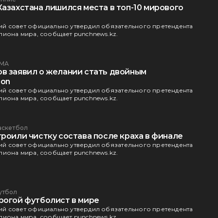
азахстана лишился места в топ-10 мирового
й совет официально утвердил обязательного претендента
иона мира, сообщает punchnews.kz.
МА
в заявил о желании стать двойным
gon
й совет официально утвердил обязательного претендента
иона мира, сообщает punchnews.kz.
аскетбол
роили чистку состава после краха в финале
й совет официально утвердил обязательного претендента
иона мира, сообщает punchnews.kz.
утбол
рогой футболист в мире
й совет официально утвердил обязательного претендента
иона мира, сообщает punchnews.kz.