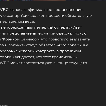
 WBC вынесла официальное постановление,
Александр Усик должен провести обязательную
упертяжелом весе.
т непобежденный немецкий супертяж Агит
янии представитель Германии одержал яркую
 Фрэнком Санчесом, что позволило ему занять
в и получить статус обязательного соперника.
асование условий контракта, в противном
торги. Ожидается, что этот грандиозный
WBC может состояться уже в конце текущего
еннис