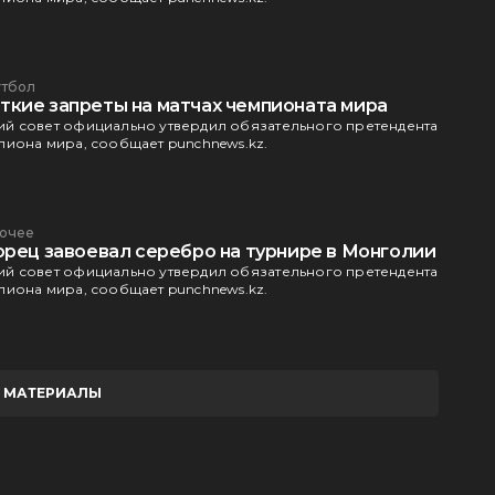
тбол
кие запреты на матчах чемпионата мира
й совет официально утвердил обязательного претендента
иона мира, сообщает punchnews.kz.
очее
орец завоевал серебро на турнире в Монголии
й совет официально утвердил обязательного претендента
иона мира, сообщает punchnews.kz.
Е МАТЕРИАЛЫ