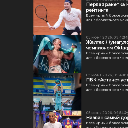
Первая ракетка К
рейтинга
Всемирный боксерски
для абсолютного чемп
05 июня 2026, 09:42
М
Жалгас Жумагуло
чемпионом Okta
Всемирный боксерски
для абсолютного чемп
05 июня 2026, 09:48
Б
ПБК «Астане» уст
Всемирный боксерски
для абсолютного чемп
05 июня 2026, 09:54
Ф
Назван самый до
Всемирный боксерски
для абсолютного чемп