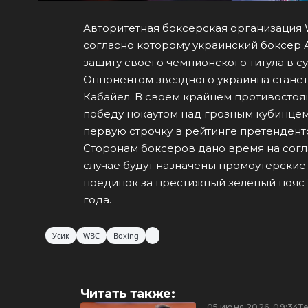
Авторитетная боксерская организация
согласно которому украинский боксер 
защиту своего чемпионского титула в с
Оппонентом звездного украинца стане
Кабайел. В своем крайнем противосто
победу нокаутом над грозным кубинцем
первую строчку в рейтинге претенденто
Сторонам боксеров дано время на согл
случае будут назначены промоутерские 
поединок за престижный зеленый пояс 
года.
Усик
WBC
Boxing
Читать также:
05 июня 2026, 09:34
Т