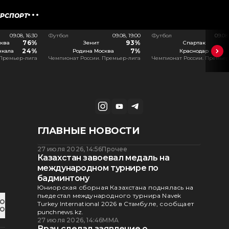
ЕРСПОРТ
09.08, 16:30
Футбол
09.08, 19:00
Футбол
09.08
76%
93%
ква
Зенит
Спартак
24%
7%
чкала
Родина Москва
Краснодар
 Премьер-лига
Чемпионат России. Премьер-лига
Чемпионат России. Премьер
ГЛАВНЫЕ НОВОСТИ
27 июля 2026, 14:56
Прочее
Казахстан завоевал медаль на
международном турнире по
бадминтону
Юниорская сборная Казахстана поднялась на
пьедестал международного турнира Navek
Turkey International 2026 в Стамбуле, сообщает
punchnews.kz.
27 июля 2026, 14:46
ММА
Врач сделал заявление о