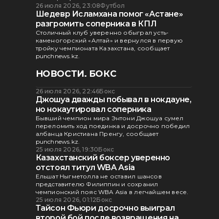
26 июля 2026, 23:08
Футбол
Шедевр Исламхана помог «Астане»
разгромить соперника в КПЛ
Столичный клуб уверенно обыграл усть-
каменогорский «Алтай» и вернулся в первую
тройку чемпионата Казахстана, сообщает
punchnews.kz.
НОВОСТИ. БОКС
26 июля 2026, 22:46
Бокс
Джошуа дважды побывал в нокдауне,
но нокаутировал соперника
Бывший чемпион мира Энтони Джошуа сумел
переломить ход поединка и досрочно победил
албанца Кристиана Пренгу, сообщает
punchnews.kz.
25 июля 2026, 19:30
Бокс
Казахстанский боксер уверенно
отстоял титул WBA Asia
Ельшат Ныгметолла не оставил шансов
представителю Филиппин и сохранил
чемпионский пояс WBA Asia в легчайшем весе.
25 июля 2026, 01:12
Бокс
Тайсон Фьюри досрочно выиграл
второй бой после возвращения на