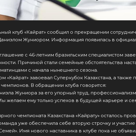
ьный клуб «Кайрат» сообщил о прекращении сотруднич
Даниэлом Жуниором. Информация появилась в официа
оглашение с 46-летним бразильским специалистом зав
ности. Причиной стали семейные обстоятельства наст
лматинцами с начала нынешнего сезона.
м «Кайрат» завоевал Суперкубок Казахстана, а также 
 чемпионов. В обращении клуба говорится:
ниэла Жуниора за его упорный труд, профессионализм
Мы желаем ему только успехов в будущей карьере и с
рного чемпионата Казахстана «Кайрату» осталось про
оманда уже обеспечила себе вторую строчку и участие
Семей». Имя нового наставника в клубе пока не объяви