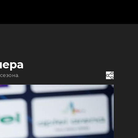
нера
сезона.