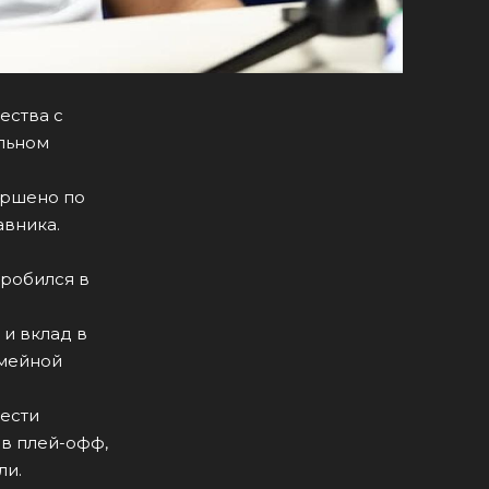
ества с
льном
ершено по
авника.
пробился в
 и вклад в
емейной
вести
 в плей-офф,
ли.