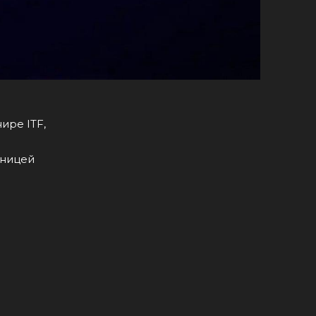
ире ITF,
ьницей