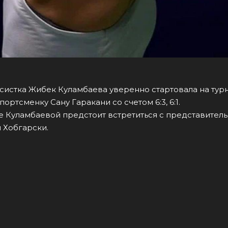
систка Жибек Куламбаева уверенно стартовала на турн
ортсменку Сану Гаракани со счетом 6:3, 6:1.
 Куламбаевой предстоит встретиться с представител
 Хобгарски.