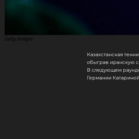
Getty images
Казахстанская тенни
обыграв иранскую сп
В следующем раунде
Германии Катариной