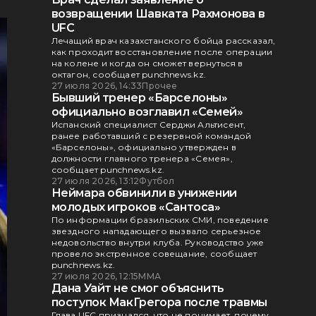
возвращении Шавката Рахмонова в
UFC
Лечащий врач казахстанского бойца рассказал,
как проходит восстановление после операции
на колене и когда он сможет вернуться в
октагон, сообщает punchnews.kz.
27 июля 2026, 14:33
Прочее
Бывший тренер «Барселоны»
официально возглавил «Семей»
Испанский специалист Серджи Альтисент,
ранее работавший с резервной командой
«Барселоны», официально утвержден в
должности главного тренера «Семея»,
сообщает punchnews.kz.
27 июля 2026, 13:12
Футбол
Неймара обвинили в унижении
молодых игроков «Сантоса»
По информации бразильских СМИ, поведение
звездного нападающего вызвало серьезное
недовольство внутри клуба. Руководство уже
провело экстренное совещание, сообщает
punchnews.kz.
27 июля 2026, 12:15
ММА
Дана Уайт не смог объяснить
поступок МакГрегора после травмы
Глава UFC признался, что не понимает, почему