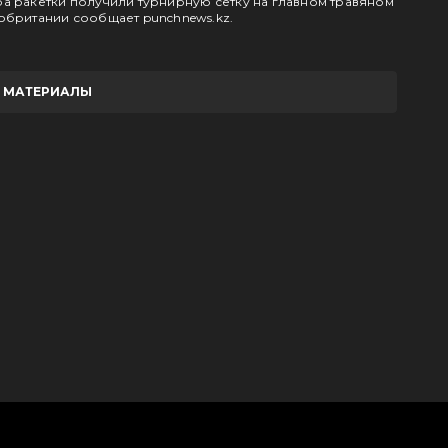
а ракетки получили турнирную сетку на главном травяном
обритании сообщает punchnews.kz.
Е МАТЕРИАЛЫ