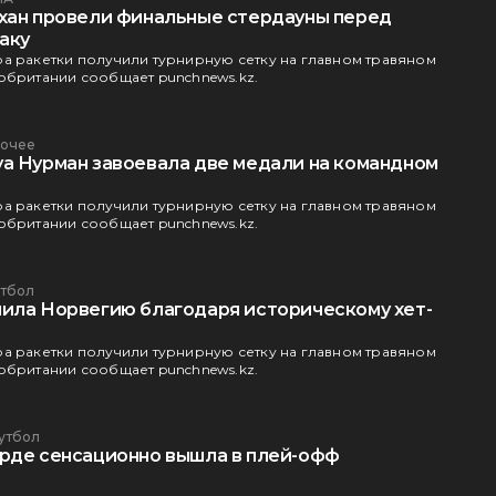
хан провели финальные стердауны перед
аку
а ракетки получили турнирную сетку на главном травяном
обритании сообщает punchnews.kz.
очее
а Нурман завоевала две медали на командном
а
а ракетки получили турнирную сетку на главном травяном
обритании сообщает punchnews.kz.
тбол
ила Норвегию благодаря историческому хет-
а ракетки получили турнирную сетку на главном травяном
обритании сообщает punchnews.kz.
утбол
рде сенсационно вышла в плей-офф