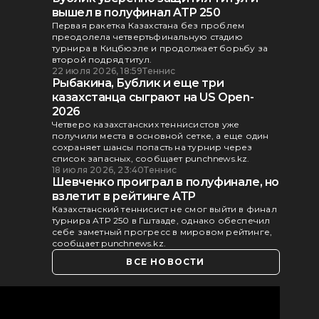
вышел в полуфинал ATP 250
Первая ракетка Казахстана без проблем
преодолела четвертьфинальную стадию
турнира в Кицбюэле и продолжает борьбу за
второй подряд титул.
22 июля 2026, 18:59
Теннис
Рыбакина, Бублик и еще три
казахстанца сыграют на US Open-
2026
Четверо казахстанских теннисистов уже
получили места в основной сетке, а еще один
сохраняет шансы попасть на турнир через
список запасных, сообщает punchnews.kz.
18 июля 2026, 23:40
Теннис
Шевченко проиграл в полуфинале, но
взлетит в рейтинге ATP
Казахстанский теннисист не смог выйти в финал
турнира ATP 250 в Гштааде, однако обеспечил
себе заметный прогресс в мировом рейтинге,
сообщает punchnews.kz.
ВСЕ НОВОСТИ