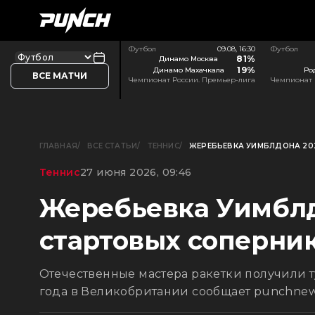
Футбол
09.08, 16:30
Футбол
81%
Динамо Москва
19%
Динамо Махачкала
Ро
ВСЕ МАТЧИ
Чемпионат России. Премьер-лига
Чемпионат 
ГЛАВНАЯ
ВСЕ СТАТЬИ
ТЕННИС
ЖЕРЕБЬЕВКА УИМБЛДОНА 20
Теннис
27 июня 2026, 09:46
Жеребьевка Уимблд
стартовых соперник
Отечественные мастера ракетки получили 
года в Великобритании сообщает punchnews