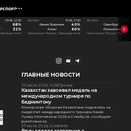
ЕРСПОРТ
09.08, 22:30
Футбол
10.08, 21:30
Футбол
14.08
68%
40%
Факел Воронеж
Оренбург
32%
60%
г
Ахмат
Локомотив
 Премьер-лига
Чемпионат России. Премьер-лига
Чемпионат России. Премьер
ГЛАВНЫЕ НОВОСТИ
27 июля 2026, 14:56
Прочее
Казахстан завоевал медаль на
международном турнире по
бадминтону
Юниорская сборная Казахстана поднялась на
пьедестал международного турнира Navek
Turkey International 2026 в Стамбуле, сообщает
punchnews.kz.
27 июля 2026, 14:46
ММА
Врач сделал заявление о