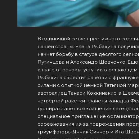
В одиночной сетке престижного сорев
нашей страны. Елена Рыбакина получил
начнет борьбу в статусе десятого сеяно
Путинцева и Александр Шевченко. Еще 
в шаге от основы, уступив в решающем 
Рыбакина скрестит ракетки с француже
силами с опытной немкой Татьяной Мари
австралиец Танаси Коккинакис, а Шев
четвертой ракетки планеты канадца Фе
турнира станет возвращение легендарн
специальное приглашение организаторо
соревнования из-за повреждения проп
триумфаторы Янник Синнер и Ига Швен