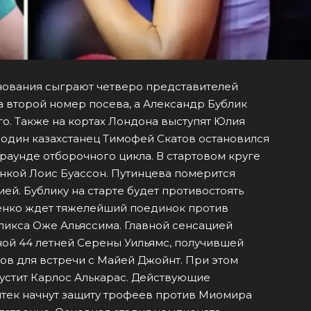
нования сыграют четверо представителей
а второй номер посева, а Александр Бублик
го. Также на кортах Лондона выступят Юлия
один казахстанец Тимофей Скатов остановился
раунде отборочного цикла. В стартовом круге
нкой Лоис Буассон. Путинцева померится
ей. Бублику на старте будет противостоять
ченко ждет тяжелейший поединок против
ликса Оже Альяссима. Главной сенсацией
ой 44 летней Серены Уильямс, получившей
в для встречи с Майей Джойнт. При этом
устит Карлос Алькарас. Действующие
тек начнут защиту трофеев против Миомира