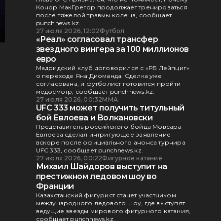
Конор МакГрегор продолжает тренироваться
после тяжелой травмы колена, сообщает
punchnews.kz.
27 июля 2026, 12:02
Футбол
«Реал» согласовал трансфер
звездного вингера за 100 миллионов
евро
Мадридский клуб договорился с «РБ Лейпциг»
о переходе Яна Диоманда. Сделка уже
согласована, и футболист готовится пройти
медосмотр, сообщает punchnews.kz.
27 июля 2026, 00:32
ММА
UFC 333 может получить титульный
бой Евлоева и Волкановски
Представитель российского бойца Мовсара
Евлоева сделал интригующее заявление
вскоре после официального анонса турнира
UFC 333, сообщает punchnews.kz.
27 июля 2026, 00:22
Фигурное катание
Михаил Шайдоров выступит на
престижном ледовом шоу во
Франции
Казахстанский фигурист станет участником
международного ледового шоу, где выступят
ведущие звезды мирового фигурного катания,
сообщает punchnews.kz.