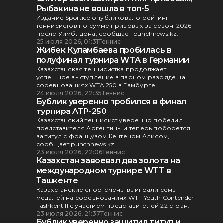
Рыбакина не вошла в топ-5
Издание Sportico опубликовало рейтинг
теннисистов по сумме призовых за сезон-2026
после Уимблдона, сообщает punchnews.kz.
25 июля 2026, 01:31
Теннис
Жибек Куламбаева пробилась в
полуфинал турнира WTA в Германии
Казахстанская теннисистка продолжает
успешное выступление в парном разряде на
соревнованиях WTA 250 в Гамбурге.
24 июля 2026, 22:35
Теннис
Бублик уверенно пробился в финал
турнира ATP-250
Казахстанский теннисист уверенно победил
представителя Аргентины и теперь поборется
за титул с французом Кентеном Алисом,
сообщает punchnews.kz.
23 июля 2026, 22:06
Теннис
Казахстан завоевал два золота на
международном турнире WTT в
Ташкенте
Казахстанские спортсмены выиграли семь
медалей на соревнованиях WTT Youth Contender
Tashkent II с участием представителей 22 стран.
23 июля 2026, 21:37
Теннис
Бублик уверенно защитил титул и