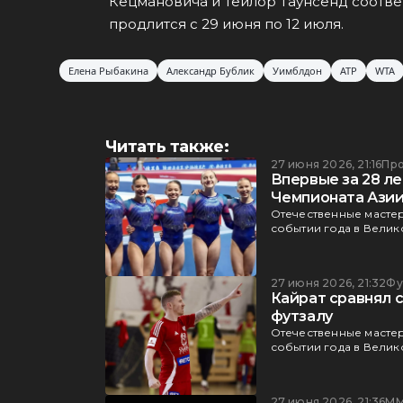
Кецмановича и Тейлор Таунсенд соотве
продлится с 29 июня по 12 июля.
Елена Рыбакина
Александр Бублик
Уимблдон
ATP
WTA
Читать также:
27 июня 2026, 21:16
Пр
Впервые за 28 л
Чемпионата Ази
Отечественные мастер
событии года в Велик
27 июня 2026, 21:32
Фу
Кайрат сравнял с
футзалу
Отечественные мастер
событии года в Велик
27 июня 2026, 21:36
М