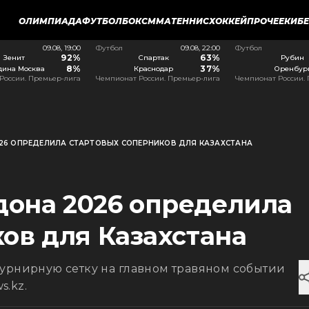
ОЛИМПИАДА
ФУТБОЛ
БОКС
ММА
ТЕННИС
ХОККЕЙ
ПРОЧЕЕ
КИБ
09.08, 19:00
Футбол
09.08, 22:00
Футбол
92%
63%
Зенит
Спартак
Рубин
8%
37%
дина Москва
Краснодар
Оренбур
России. Премьер-лига
Чемпионат России. Премьер-лига
Чемпионат России.
26 ОПРЕДЕЛИЛА СТАРТОВЫХ СОПЕРНИКОВ ДЛЯ КАЗАХСТАНА
она 2026 определила
ов для Казахстана
турнирную сетку на главном травяном событии
.kz.