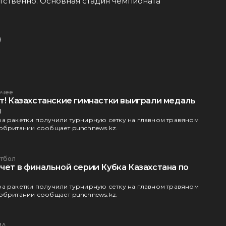
тственно. Основная стадия чемпионата
очее
ет! Казахстанские гимнастки выиграли медаль
и
а ракетки получили турнирную сетку на главном травяном
обритании сообщает punchnews.kz.
тбол
чет в финальной серии Кубка Казахстана по
а ракетки получили турнирную сетку на главном травяном
обритании сообщает punchnews.kz.
МА