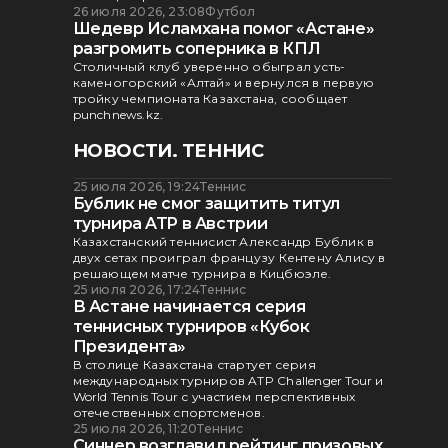
26 июля 2026, 23:08
Футбол
Шедевр Исламхана помог «Астане»
разгромить соперника в КПЛ
Столичный клуб уверенно обыграл усть-
каменогорский «Алтай» и вернулся в первую
тройку чемпионата Казахстана, сообщает
punchnews.kz.
НОВОСТИ. ТЕННИС
25 июля 2026, 19:24
Теннис
Бублик не смог защитить титул
турнира ATP в Австрии
Казахстанский теннисист Александр Бублик в
двух сетах проиграл французу Кентену Алису в
решающем матче турнира в Кицбюэле.
25 июля 2026, 17:24
Теннис
В Астане начинается серия
теннисных турниров «Кубок
Президента»
В столице Казахстана стартует серия
международных турниров ATP Challenger Tour и
World Tennis Tour с участием перспективных
отечественных спортсменов.
25 июля 2026, 11:20
Теннис
Синнер возглавил рейтинг призовых,