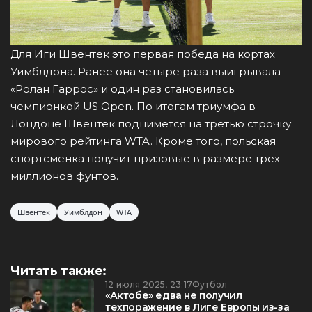
Для Иги Швентек это первая победа на кортах
Уимблдона. Ранее она четыре раза выигрывала
«Ролан Гаррос» и один раз становилась
чемпионкой US Open. По итогам триумфа в
Лондоне Швентек поднимется на третью строчку
мирового рейтинга WTA. Кроме того, польская
спортсменка получит призовые в размере трёх
миллионов фунтов.
Швёнтек
Уимблдон
WTA
Читать также:
12 июля 2025, 23:17
Футбол
«Актобе» едва не получил
техпоражение в Лиге Европы из-за