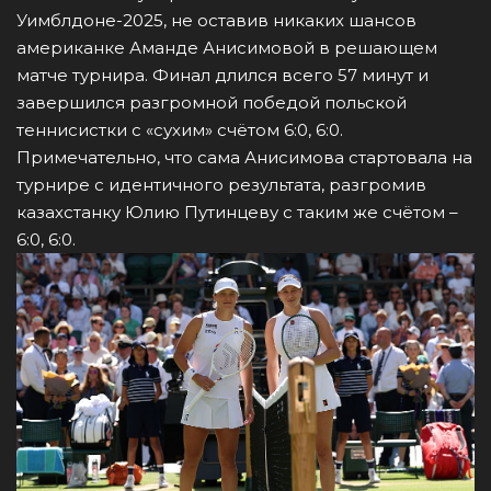
Уимблдоне-2025, не оставив никаких шансов
американке Аманде Анисимовой в решающем
матче турнира. Финал длился всего 57 минут и
завершился разгромной победой польской
теннисистки с «сухим» счётом 6:0, 6:0.
Примечательно, что сама Анисимова стартовала на
турнире с идентичного результата, разгромив
казахстанку Юлию Путинцеву с таким же счётом –
6:0, 6:0.