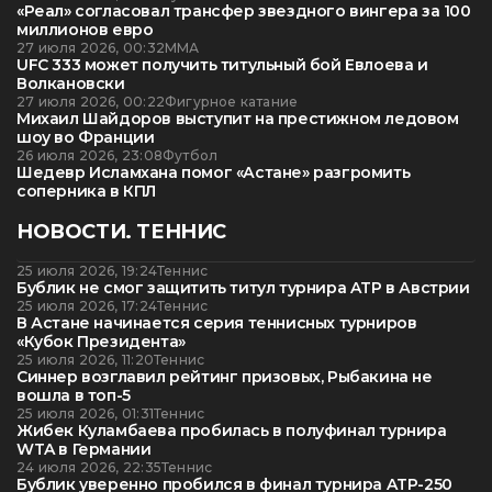
«Реал» согласовал трансфер звездного вингера за 100
миллионов евро
27 июля 2026, 00:32
ММА
UFC 333 может получить титульный бой Евлоева и
Волкановски
27 июля 2026, 00:22
Фигурное катание
Михаил Шайдоров выступит на престижном ледовом
шоу во Франции
26 июля 2026, 23:08
Футбол
Шедевр Исламхана помог «Астане» разгромить
соперника в КПЛ
НОВОСТИ. ТЕННИС
25 июля 2026, 19:24
Теннис
Бублик не смог защитить титул турнира ATP в Австрии
25 июля 2026, 17:24
Теннис
В Астане начинается серия теннисных турниров
«Кубок Президента»
25 июля 2026, 11:20
Теннис
Синнер возглавил рейтинг призовых, Рыбакина не
вошла в топ-5
25 июля 2026, 01:31
Теннис
Жибек Куламбаева пробилась в полуфинал турнира
WTA в Германии
24 июля 2026, 22:35
Теннис
Бублик уверенно пробился в финал турнира ATP-250