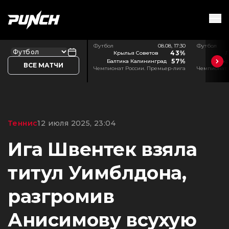
Футбол
08.08, 17:30
Футбол
43%
Крылья Советов
Л
57%
Балтика Калининград
Акр
ВСЕ МАТЧИ
Чемпионат России. Премьер-лига
Чемпионат 
Теннис
12 июля 2025, 23:04
Ига Швентек взяла
титул Уимблдона,
разгромив
Анисимову всухую