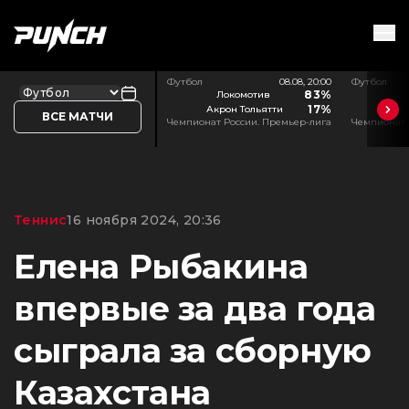
Футбол
08.08, 20:00
Футбол
83%
Локомотив
17%
Акрон Тольятти
ВСЕ МАТЧИ
Чемпионат России. Премьер-лига
Чемпионат 
Теннис
16 ноября 2024, 20:36
Елена Рыбакина
впервые за два года
сыграла за сборную
Казахстана