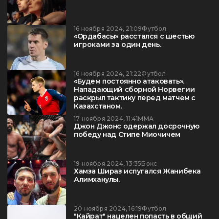
16 ноября 2024, 21:09
Футбол
«Ордабасы» расстался с шестью
игроками за один день.
16 ноября 2024, 21:22
Футбол
«Будем постоянно атаковать».
Нападающий сборной Норвегии
раскрыл тактику перед матчем с
Казахстаном.
17 ноября 2024, 11:41
ММА
Джон Джонс одержал досрочную
победу над Стипе Миочичем
19 ноября 2024, 13:35
Бокс
Хамза Шираз испугался Жанибека
Алимханулы.
20 ноября 2024, 16:19
Футбол
"Кайрат" нацелен попасть в общий