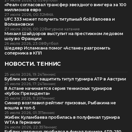
27 июля 2026, 12:02
Футбол
«Реал» согласовал трансфер звездного вингера за 100
миллионов евро
27 июля 2026, 00:32
ММА
UFC 333 может получить титульный бой Евлоева и
Волкановски
27 июля 2026, 00:22
Фигурное катание
Михаил Шайдоров выступит на престижном ледовом
шоу во Франции
26 июля 2026, 23:08
Футбол
Шедевр Исламхана помог «Астане» разгромить
соперника в КПЛ
НОВОСТИ. ТЕННИС
25 июля 2026, 19:24
Теннис
Бублик не смог защитить титул турнира ATP в Австрии
25 июля 2026, 17:24
Теннис
В Астане начинается серия теннисных турниров
«Кубок Президента»
25 июля 2026, 11:20
Теннис
Синнер возглавил рейтинг призовых, Рыбакина не
вошла в топ-5
25 июля 2026, 01:31
Теннис
Жибек Куламбаева пробилась в полуфинал турнира
WTA в Германии
24 июля 2026, 22:35
Теннис
Бублик уверенно пробился в финал турнира ATP-250