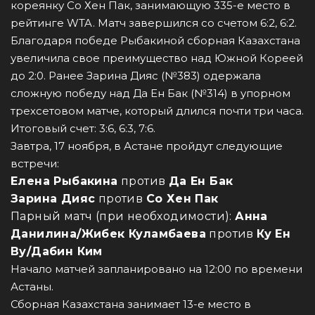
кореянку Со Хен Пак, занимающую 335-е место в
рейтинге WTA. Матч завершился со счетом 6:2, 6:2.
Благодаря победе Рыбакиной сборная Казахстана
увеличила свое преимущество над Южной Кореей
до 2:0. Ранее Зарина Дияс (№383) одержала
сложную победу над Да Ен Бак (№314) в упорном
трехсетовом матче, который длился почти три часа.
Итоговый счет: 3:6, 6:3, 7:6.
Завтра, 17 ноября, в Астане пройдут следующие
встречи:
Елена Рыбакина
против
Да Ен Бак
Зарина Дияс
против
Со Хен Пак
Парный матч (при необходимости):
Анна
Данилина/Жибек Куламбаева
против
Ку Ен
Ву/Дабин Ким
Начало матчей запланировано на 12:00 по времени
Астаны.
Сборная Казахстана занимает 13-е место в