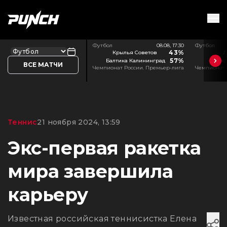
Футбол
08.08, 17:30
Футбол
43%
Крылья Советов
Л
57%
Балтика Калининград
Акр
ВСЕ МАТЧИ
Чемпионат России. Премьер-лига
Чемпионат 
Теннис
21 ноября 2024, 13:59
Экс-первая ракетка
мира завершила
карьеру
Известная российская теннисистка Елена