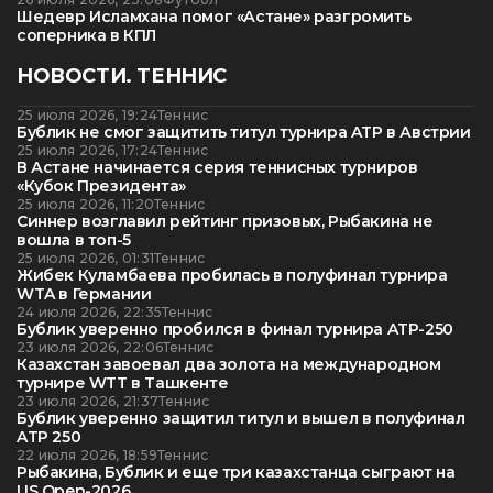
Шедевр Исламхана помог «Астане» разгромить
соперника в КПЛ
НОВОСТИ. ТЕННИС
25 июля 2026, 19:24
Теннис
Бублик не смог защитить титул турнира ATP в Австрии
25 июля 2026, 17:24
Теннис
В Астане начинается серия теннисных турниров
«Кубок Президента»
25 июля 2026, 11:20
Теннис
Синнер возглавил рейтинг призовых, Рыбакина не
вошла в топ-5
25 июля 2026, 01:31
Теннис
Жибек Куламбаева пробилась в полуфинал турнира
WTA в Германии
24 июля 2026, 22:35
Теннис
Бублик уверенно пробился в финал турнира ATP-250
23 июля 2026, 22:06
Теннис
Казахстан завоевал два золота на международном
турнире WTT в Ташкенте
23 июля 2026, 21:37
Теннис
Бублик уверенно защитил титул и вышел в полуфинал
ATP 250
22 июля 2026, 18:59
Теннис
Рыбакина, Бублик и еще три казахстанца сыграют на
US Open-2026