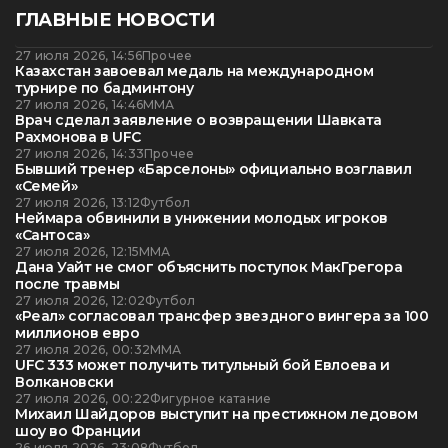
ГЛАВНЫЕ НОВОСТИ
27 июля 2026, 14:56
Прочее
Казахстан завоевал медаль на международном
турнире по бадминтону
27 июля 2026, 14:46
ММА
Врач сделал заявление о возвращении Шавката
Рахмонова в UFC
27 июля 2026, 14:33
Прочее
Бывший тренер «Барселоны» официально возглавил
«Семей»
27 июля 2026, 13:12
Футбол
Неймара обвинили в унижении молодых игроков
«Сантоса»
27 июля 2026, 12:15
ММА
Дана Уайт не смог объяснить поступок МакГрегора
после травмы
27 июля 2026, 12:02
Футбол
«Реал» согласовал трансфер звездного вингера за 100
миллионов евро
27 июля 2026, 00:32
ММА
UFC 333 может получить титульный бой Евлоева и
Волкановски
27 июля 2026, 00:22
Фигурное катание
Михаил Шайдоров выступит на престижном ледовом
шоу во Франции
26 июля 2026, 23:08
Футбол