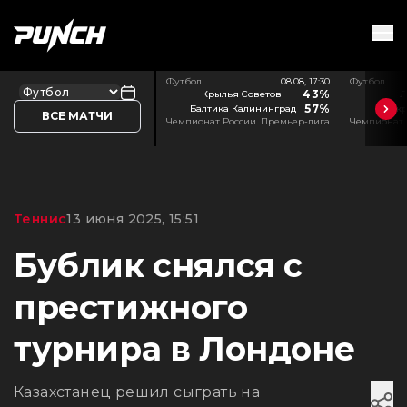
Футбол
08.08, 17:30
Футбол
43%
Крылья Советов
Л
57%
Балтика Калининград
Акр
ВСЕ МАТЧИ
Чемпионат России. Премьер-лига
Чемпионат 
Теннис
13 июня 2025, 15:51
Бублик снялся с
престижного
турнира в Лондоне
Казахстанец решил сыграть на