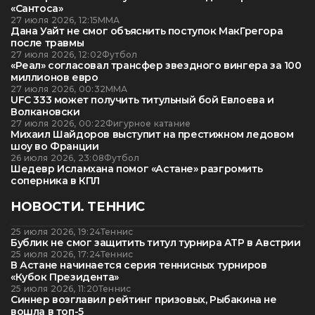
«Сантоса»
27 июля 2026, 12:15
ММА
Дана Уайт не смог объяснить поступок МакГрегора
после травмы
27 июля 2026, 12:02
Футбол
«Реал» согласовал трансфер звездного вингера за 100
миллионов евро
27 июля 2026, 00:32
ММА
UFC 333 может получить титульный бой Евлоева и
Волкановски
27 июля 2026, 00:22
Фигурное катание
Михаил Шайдоров выступит на престижном ледовом
шоу во Франции
26 июля 2026, 23:08
Футбол
Шедевр Исламхана помог «Астане» разгромить
соперника в КПЛ
НОВОСТИ. ТЕННИС
25 июля 2026, 19:24
Теннис
Бублик не смог защитить титул турнира ATP в Австрии
25 июля 2026, 17:24
Теннис
В Астане начинается серия теннисных турниров
«Кубок Президента»
25 июля 2026, 11:20
Теннис
Синнер возглавил рейтинг призовых, Рыбакина не
вошла в топ-5