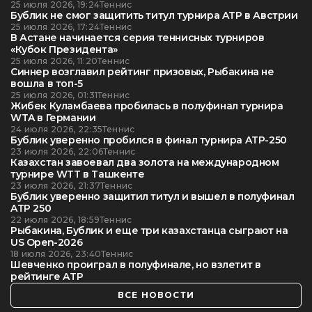
25 июля 2026, 19:24
Теннис
Бублик не смог защитить титул турнира ATP в Австрии
25 июля 2026, 17:24
Теннис
В Астане начинается серия теннисных турниров
«Кубок Президента»
25 июля 2026, 11:20
Теннис
Синнер возглавил рейтинг призовых, Рыбакина не
вошла в топ-5
25 июля 2026, 01:31
Теннис
Жибек Куламбаева пробилась в полуфинал турнира
WTA в Германии
24 июля 2026, 22:35
Теннис
Бублик уверенно пробился в финал турнира ATP-250
23 июля 2026, 22:06
Теннис
Казахстан завоевал два золота на международном
турнире WTT в Ташкенте
23 июля 2026, 21:37
Теннис
Бублик уверенно защитил титул и вышел в полуфинал
ATP 250
22 июля 2026, 18:59
Теннис
Рыбакина, Бублик и еще три казахстанца сыграют на
US Open-2026
18 июля 2026, 23:40
Теннис
Шевченко проиграл в полуфинале, но взлетит в
рейтинге ATP
ВСЕ НОВОСТИ