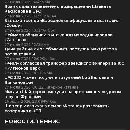
27 июля 2026, 14:46
ММА
Врач сделал заявление о возвращении Шавката
Рахмонова в UFC
27 июля 2026, 14:33
Прочее
Бывший тренер «Барселоны» официально возглавил
«Семей»
27 июля 2026, 13:12
Футбол
Неймара обвинили в унижении молодых игроков
«Сантоса»
27 июля 2026, 12:15
ММА
Дана Уайт не смог объяснить поступок МакГрегора
после травмы
27 июля 2026, 12:02
Футбол
«Реал» согласовал трансфер звездного вингера за 100
миллионов евро
27 июля 2026, 00:32
ММА
UFC 333 может получить титульный бой Евлоева и
Волкановски
27 июля 2026, 00:22
Фигурное катание
Михаил Шайдоров выступит на престижном ледовом
шоу во Франции
26 июля 2026, 23:08
Футбол
Шедевр Исламхана помог «Астане» разгромить
соперника в КПЛ
НОВОСТИ. ТЕННИС