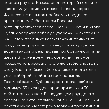
первом раунде. Казахстанец, который недавно
завершил участие в финале Челленджера в
Финиксе, не испытал проблем в поединке с
аргентинцем Себастьяном Баесом.
Матч продолжался всего 1 час 10 минут, и в итоге
Бублик одержал победу с уверенным счётом 6:3,
6:4. В этом поединке казахстанский теннисист
продемонстрировал отличную подачу, сделав
восемь эйсов и реализовав три брейк-пойнта из
шести. В то же время его соперник не смог
продемонстрировать такую же стабильность: на
счету Баеса не было эйсов, а также всего один
удачный брейк-пойнт из трёх попыток.
Таким образом, Бублик гарантировал себе как
минимум 35 тысяч долларов призовых и 30
рейтинговых очков. В следующем раунде его
соперником станет американец Томми Пол, 13-й
ракетка мира. «Мастерс» в Майами проходит с 18