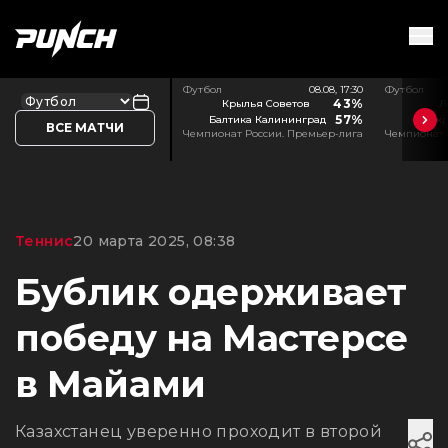
Футбол
08.08, 17:30
Футбол
43%
Крылья Советов
Л
57%
Балтика Калининград
Акр
ВСЕ МАТЧИ
Чемпионат России. Премьер-лига
Чемпионат 
Теннис
20 марта 2025, 08:38
Бублик одерживает
победу на Мастерсе
в Майами
Казахстанец уверенно проходит в второй