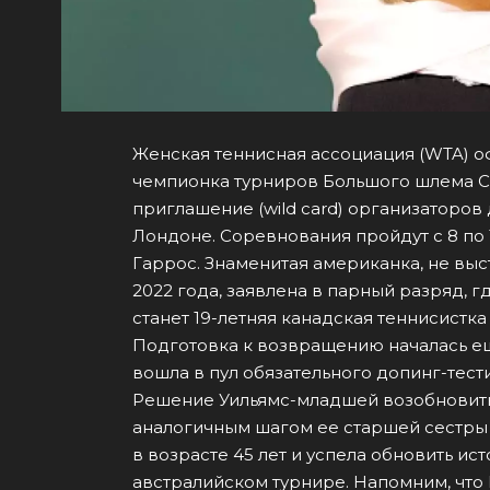
Женская теннисная ассоциация (WTA) о
чемпионка турниров Большого шлема С
приглашение (wild card) организаторов
Лондоне. Соревнования пройдут с 8 по 
Гаррос. Знаменитая американка, не вы
2022 года, заявлена в парный разряд, 
станет 19-летняя канадская теннисистк
Подготовка к возвращению началась ещ
вошла в пул обязательного допинг-тест
Решение Уильямс-младшей возобновить
аналогичным шагом ее старшей сестры В
в возрасте 45 лет и успела обновить и
австралийском турнире. Напомним, что 