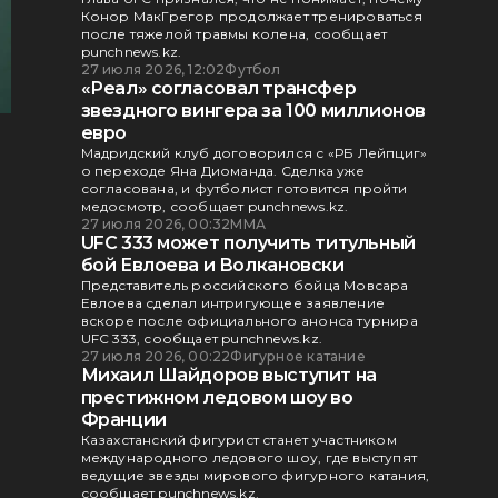
Конор МакГрегор продолжает тренироваться
после тяжелой травмы колена, сообщает
punchnews.kz.
27 июля 2026, 12:02
Футбол
«Реал» согласовал трансфер
звездного вингера за 100 миллионов
евро
Мадридский клуб договорился с «РБ Лейпциг»
о переходе Яна Диоманда. Сделка уже
согласована, и футболист готовится пройти
медосмотр, сообщает punchnews.kz.
27 июля 2026, 00:32
ММА
UFC 333 может получить титульный
бой Евлоева и Волкановски
Представитель российского бойца Мовсара
Евлоева сделал интригующее заявление
вскоре после официального анонса турнира
UFC 333, сообщает punchnews.kz.
27 июля 2026, 00:22
Фигурное катание
Михаил Шайдоров выступит на
престижном ледовом шоу во
Франции
Казахстанский фигурист станет участником
международного ледового шоу, где выступят
ведущие звезды мирового фигурного катания,
сообщает punchnews.kz.