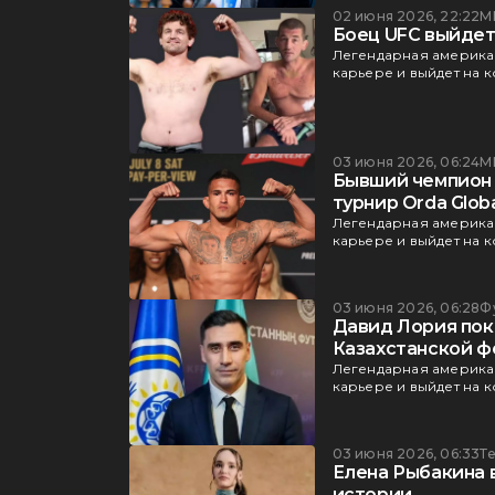
02 июня 2026, 22:22
М
Боец UFC выйдет 
Легендарная америка
карьере и выйдет на 
03 июня 2026, 06:24
М
Бывший чемпион 
турнир Orda Globa
Легендарная америка
карьере и выйдет на 
03 июня 2026, 06:28
Ф
Давид Лория пок
Казахстанской 
Легендарная америка
карьере и выйдет на 
03 июня 2026, 06:33
Т
Елена Рыбакина в
истории