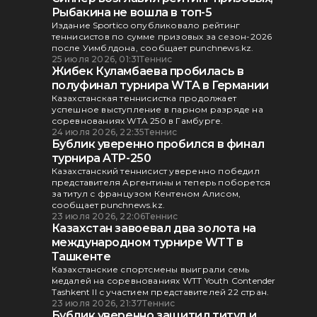
Рыбакина не вошла в топ-5
Издание Sportico опубликовало рейтинг
теннисистов по сумме призовых за сезон-2026
после Уимблдона, сообщает punchnews.kz.
25 июля 2026, 01:31
Теннис
Жибек Куламбаева пробилась в
полуфинал турнира WTA в Германии
Казахстанская теннисистка продолжает
успешное выступление в парном разряде на
соревнованиях WTA 250 в Гамбурге.
24 июля 2026, 22:35
Теннис
Бублик уверенно пробился в финал
турнира ATP-250
Казахстанский теннисист уверенно победил
представителя Аргентины и теперь поборется
за титул с французом Кентеном Алисом,
сообщает punchnews.kz.
23 июля 2026, 22:06
Теннис
Казахстан завоевал два золота на
международном турнире WTT в
Ташкенте
Казахстанские спортсмены выиграли семь
медалей на соревнованиях WTT Youth Contender
Tashkent II с участием представителей 22 стран.
23 июля 2026, 21:37
Теннис
Бублик уверенно защитил титул и