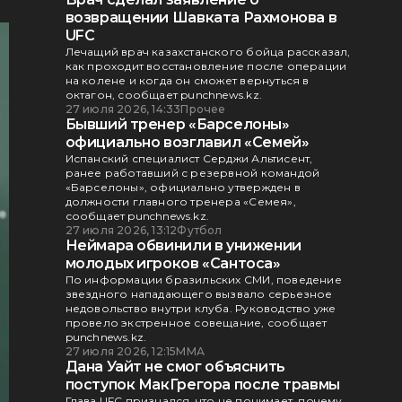
возвращении Шавката Рахмонова в
UFC
Лечащий врач казахстанского бойца рассказал,
как проходит восстановление после операции
на колене и когда он сможет вернуться в
октагон, сообщает punchnews.kz.
27 июля 2026, 14:33
Прочее
Бывший тренер «Барселоны»
официально возглавил «Семей»
Испанский специалист Серджи Альтисент,
ранее работавший с резервной командой
«Барселоны», официально утвержден в
должности главного тренера «Семея»,
сообщает punchnews.kz.
27 июля 2026, 13:12
Футбол
Неймара обвинили в унижении
молодых игроков «Сантоса»
По информации бразильских СМИ, поведение
звездного нападающего вызвало серьезное
недовольство внутри клуба. Руководство уже
провело экстренное совещание, сообщает
punchnews.kz.
27 июля 2026, 12:15
ММА
Дана Уайт не смог объяснить
поступок МакГрегора после травмы
Глава UFC признался, что не понимает, почему