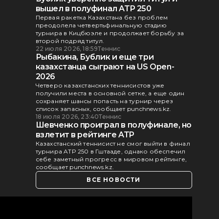
вышел в полуфинал ATP 250
Первая ракетка Казахстана без проблем
преодолела четвертьфинальную стадию
турнира в Кицбюэле и продолжает борьбу за
второй подряд титул.
22 июля 2026, 18:59
Теннис
Рыбакина, Бублик и еще три
казахстанца сыграют на US Open-
2026
Четверо казахстанских теннисистов уже
получили места в основной сетке, а еще один
сохраняет шансы попасть на турнир через
список запасных, сообщает punchnews.kz.
18 июля 2026, 23:40
Теннис
Шевченко проиграл в полуфинале, но
взлетит в рейтинге ATP
Казахстанский теннисист не смог выйти в финал
турнира ATP 250 в Гштааде, однако обеспечил
себе заметный прогресс в мировом рейтинге,
сообщает punchnews.kz.
ВСЕ НОВОСТИ