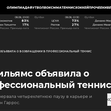
ОЛИМПИАДА
ФУТБОЛ
БОКС
ММА
ТЕННИС
ХОККЕЙ
ПРОЧЕЕ
КИБ
08.08, 20:00
Футбол
08.08, 22:30
Футбол
83%
73%
окомотив
ЦСКА
Динамо Мос
17%
27%
он Тольятти
Ростов
Динамо Маха
России. Премьер-лига
Чемпионат России. Премьер-лига
Чемпионат России.
С ОБЪЯВИЛА О ВОЗВРАЩЕНИИ В ПРОФЕССИОНАЛЬНЫЙ ТЕННИС
ильямс объявила о
фессиональный тенни
ервала четырехлетнюю паузу в карьере и
н Гаррос.