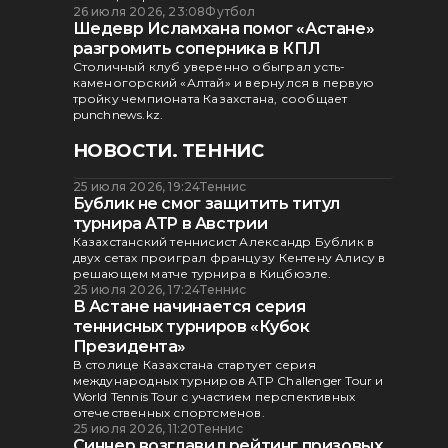
26 июля 2026, 23:08
Футбол
Шедевр Исламхана помог «Астане»
разгромить соперника в КПЛ
Столичный клуб уверенно обыграл усть-
каменогорский «Алтай» и вернулся в первую
тройку чемпионата Казахстана, сообщает
punchnews.kz.
НОВОСТИ. ТЕННИС
25 июля 2026, 19:24
Теннис
Бублик не смог защитить титул
турнира ATP в Австрии
Казахстанский теннисист Александр Бублик в
двух сетах проиграл французу Кентену Алису в
решающем матче турнира в Кицбюэле.
25 июля 2026, 17:24
Теннис
В Астане начинается серия
теннисных турниров «Кубок
Президента»
В столице Казахстана стартует серия
международных турниров ATP Challenger Tour и
World Tennis Tour с участием перспективных
отечественных спортсменов.
25 июля 2026, 11:20
Теннис
Синнер возглавил рейтинг призовых,