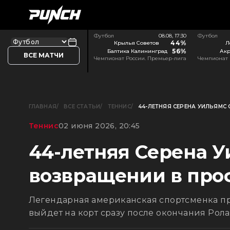
Футбол
08.08, 17:30
Футбол
44%
Крылья Советов
Л
56%
Балтика Калининград
Акр
ВСЕ МАТЧИ
Чемпионат России. Премьер-лига
Чемпионат 
ГЛАВНАЯ
ВСЕ СТАТЬИ
ТЕННИС
44-ЛЕТНЯЯ СЕРЕНА УИЛЬЯМ
Теннис
02 июня 2026, 20:45
44-летняя Серена У
возвращении в про
Легендарная американская спортсменка пр
выйдет на корт сразу после окончания Рола