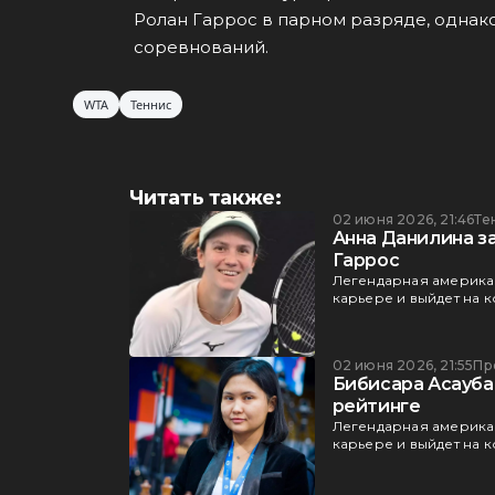
Ролан Гаррос в парном разряде, однако 
соревнований.
WTA
Теннис
Читать также:
02 июня 2026, 21:46
Те
Анна Данилина з
Гаррос
Легендарная америка
карьере и выйдет на 
02 июня 2026, 21:55
Пр
Бибисара Асауба
рейтинге
Легендарная америка
карьере и выйдет на 