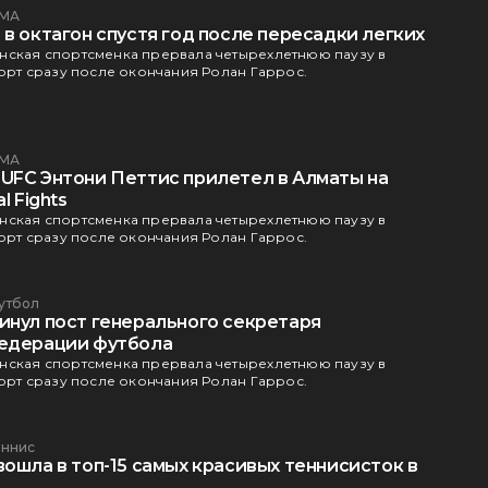
МА
в октагон спустя год после пересадки легких
нская спортсменка прервала четырехлетнюю паузу в
корт сразу после окончания Ролан Гаррос.
МА
UFC Энтони Петтис прилетел в Алматы на
l Fights
нская спортсменка прервала четырехлетнюю паузу в
корт сразу после окончания Ролан Гаррос.
утбол
инул пост генерального секретаря
федерации футбола
нская спортсменка прервала четырехлетнюю паузу в
корт сразу после окончания Ролан Гаррос.
еннис
ошла в топ-15 самых красивых теннисисток в