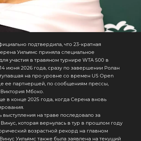
фициально подтвердила, что 23-кратная
ерена Уильямс приняла специальное
 для участия в травяном турнире WTA 500 в
14 июня 2026 года, сразу по завершении Ролан
ступавшая на про-уровне со времен US Open
где ее партнершей, по сообщениям прессы,
а Виктория Мбоко.
е в конце 2025 года, когда Серена вновь
ирования.
 выступления на траве последовало за
инус, которая вернулась в тур в прошлом году
сторический возрастной рекорд на главном
Винус Уильямс также была заявлена на текущий