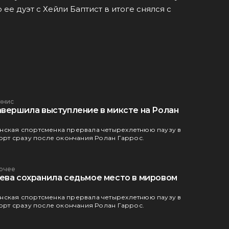
ее дуэт с Хейли Баптист в итоге снялся с
ннис
авершила выступление в миксте на Ролан
нская спортсменка прервала четырехлетнюю паузу в
корт сразу после окончания Ролан Гаррос.
очее
ева сохранила седьмое место в мировом
нская спортсменка прервала четырехлетнюю паузу в
корт сразу после окончания Ролан Гаррос.