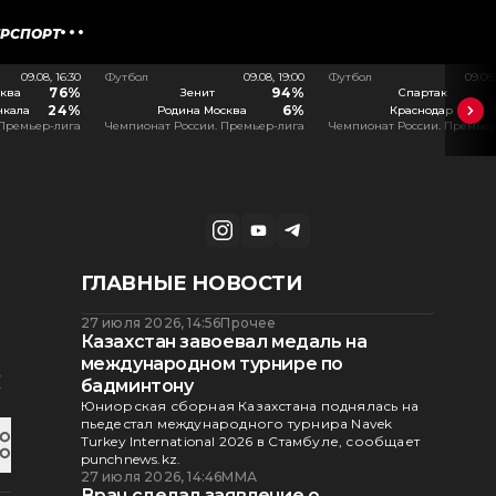
ЕРСПОРТ
09.08, 16:30
Футбол
09.08, 19:00
Футбол
09.08
76%
94%
ква
Зенит
Спартак
24%
6%
чкала
Родина Москва
Краснодар
 Премьер-лига
Чемпионат России. Премьер-лига
Чемпионат России. Премьер
ГЛАВНЫЕ НОВОСТИ
27 июля 2026, 14:56
Прочее
Казахстан завоевал медаль на
международном турнире по
с
бадминтону
Юниорская сборная Казахстана поднялась на
пьедестал международного турнира Navek
Turkey International 2026 в Стамбуле, сообщает
punchnews.kz.
27 июля 2026, 14:46
ММА
Врач сделал заявление о