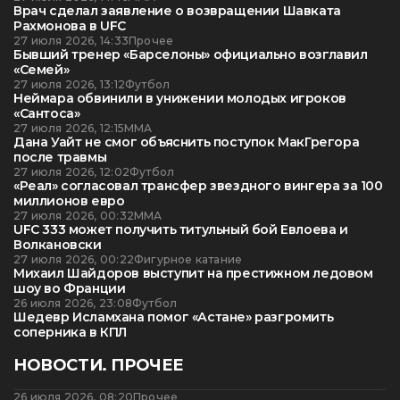
Врач сделал заявление о возвращении Шавката
Рахмонова в UFC
27 июля 2026, 14:33
Прочее
Бывший тренер «Барселоны» официально возглавил
«Семей»
27 июля 2026, 13:12
Футбол
Неймара обвинили в унижении молодых игроков
«Сантоса»
27 июля 2026, 12:15
ММА
Дана Уайт не смог объяснить поступок МакГрегора
после травмы
27 июля 2026, 12:02
Футбол
«Реал» согласовал трансфер звездного вингера за 100
миллионов евро
27 июля 2026, 00:32
ММА
UFC 333 может получить титульный бой Евлоева и
Волкановски
27 июля 2026, 00:22
Фигурное катание
Михаил Шайдоров выступит на престижном ледовом
шоу во Франции
26 июля 2026, 23:08
Футбол
Шедевр Исламхана помог «Астане» разгромить
соперника в КПЛ
НОВОСТИ. ПРОЧЕЕ
26 июля 2026, 08:20
Прочее