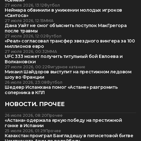
27 июля 2026, 13:12
Футбол
Неймара обвинили в унижении молодых игроков
«Сантоса»
27 июля 2026, 12:15
ММА
Дана Уайт не смог объяснить поступок МакГрегора
после травмы
27 июля 2026, 12:02
Футбол
«Реал» согласовал трансфер звездного вингера за 100
миллионов евро
27 июля 2026, 00:32
ММА
UFC 333 может получить титульный бой Евлоева и
Волкановски
27 июля 2026, 00:22
Фигурное катание
Михаил Шайдоров выступит на престижном ледовом
шоу во Франции
26 июля 2026, 23:08
Футбол
Шедевр Исламхана помог «Астане» разгромить
соперника в КПЛ
НОВОСТИ. ПРОЧЕЕ
26 июля 2026, 08:20
Прочее
«Астана» одержала яркую победу на престижной
гонке в Испании
25 июля 2026, 01:29
Прочее
Казахстан проиграл Бангладешу в пятисетовой битве
Чемпионата Азии по волейболу