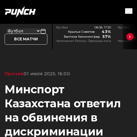
Футбол
08.08, 17:30
Футбол
43%
Крылья Советов
Л
57%
Балтика Калининград
Акр
ВСЕ МАТЧИ
Чемпионат России. Премьер-лига
Чемпионат 
Прочее
01 июля 2025, 16:00
Минспорт
Казахстана ответил
на обвинения в
дискриминации