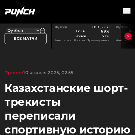
Футбол
08.08, 22:30
Футбол
69%
ЦСКА
Дин
31%
Ростов
Дина
ВСЕ МАТЧИ
Чемпионат России. Премьер-лига
Чемпионат 
Прочее
10 апреля 2025, 02:55
Казахстанские шорт-
трекисты
переписали
спортивную историю