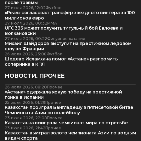
после травмы
27 июля 2026, 12:02
Футбол
«Реал» согласовал трансфер звездного вингера за 100
миллионов евро
27 июля 2026, 00:32
ММА
UFC 333 может получить титульный бой Евлоева и
Волкановски
27 июля 2026, 00:22
Фигурное катание
Михаил Шайдоров выступит на престижном ледовом
шоу во Франции
26 июля 2026, 23:08
Футбол
Шедевр Исламхана помог «Астане» разгромить
соперника в КПЛ
НОВОСТИ. ПРОЧЕЕ
26 июля 2026, 08:20
Прочее
«Астана» одержала яркую победу на престижной
гонке в Испании
25 июля 2026, 01:29
Прочее
Казахстан проиграл Бангладешу в пятисетовой битве
Чемпионата Азии по волейболу
23 июля 2026, 22:08
Прочее
Казахстанка выиграла чемпионат мира по стрельбе
23 июля 2026, 21:42
Прочее
Казахстан выиграл золото чемпионата Азии по водным
видам спорта