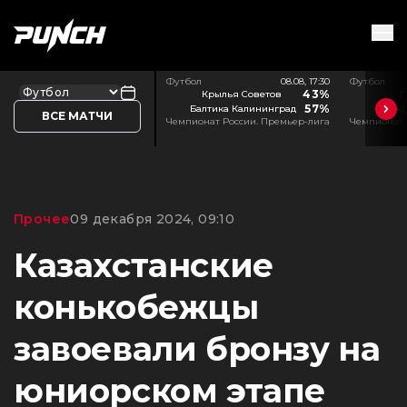
Футбол
08.08, 17:30
Футбол
43%
Крылья Советов
Л
57%
Балтика Калининград
Акр
ВСЕ МАТЧИ
Чемпионат России. Премьер-лига
Чемпионат 
Прочее
09 декабря 2024, 09:10
Казахстанские
конькобежцы
завоевали бронзу на
юниорском этапе