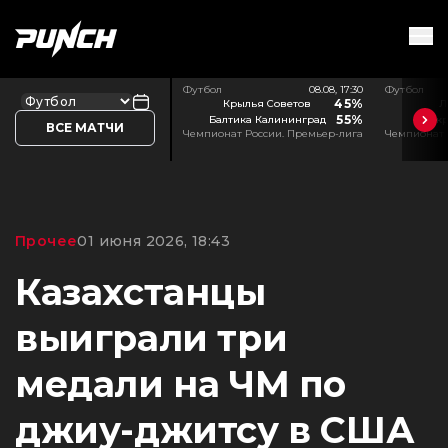
Футбол
08.08, 17:30
Футбол
45%
Крылья Советов
Л
55%
Балтика Калининград
Акр
ВСЕ МАТЧИ
Чемпионат России. Премьер-лига
Чемпионат 
Прочее
01 июня 2026, 18:43
Казахстанцы
выиграли три
медали на ЧМ по
джиу-джитсу в США