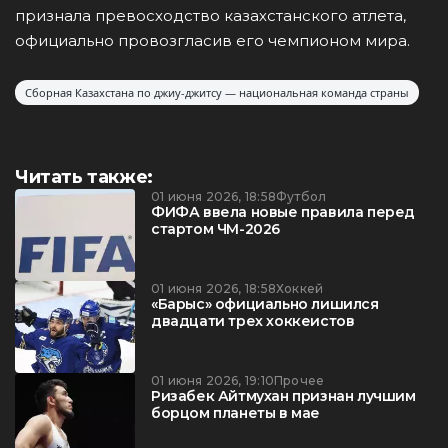
признала превосходство казахстанского атлета,
официально провозгласив его чемпионом мира.
Сборная Казахстана по джиу-джитсу — национальная команда страны
Читать также:
01 июня 2026, 18:58
Футбол
ФИФА ввела новые правила перед
стартом ЧМ-2026
01 июня 2026, 18:58
Хоккей
«Барыс» официально лишился
двадцати трех хоккеистов
01 июня 2026, 19:10
Прочее
Ризабек Айтмухан признан лучшим
борцом планеты в мае