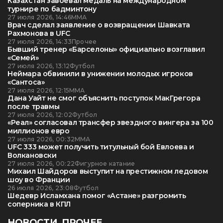
Казахстан завоевал медаль на международном
турнире по бадминтону
27 июля 2026, 14:46
ММА
Врач сделал заявление о возвращении Шавката
Рахмонова в UFC
27 июля 2026, 14:33
Прочее
Бывший тренер «Барселоны» официально возглавил
«Семей»
27 июля 2026, 13:12
Футбол
Неймара обвинили в унижении молодых игроков
«Сантоса»
27 июля 2026, 12:15
ММА
Дана Уайт не смог объяснить поступок МакГрегора
после травмы
27 июля 2026, 12:02
Футбол
«Реал» согласовал трансфер звездного вингера за 100
миллионов евро
27 июля 2026, 00:32
ММА
UFC 333 может получить титульный бой Евлоева и
Волкановски
27 июля 2026, 00:22
Фигурное катание
Михаил Шайдоров выступит на престижном ледовом
шоу во Франции
26 июля 2026, 23:08
Футбол
Шедевр Исламхана помог «Астане» разгромить
соперника в КПЛ
НОВОСТИ. ПРОЧЕЕ