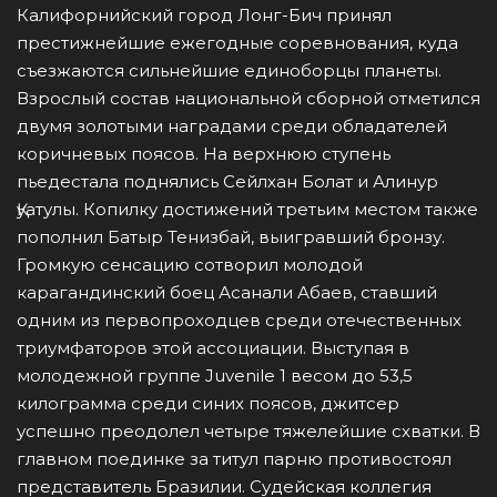
Калифорнийский город Лонг-Бич принял
престижнейшие ежегодные соревнования, куда
съезжаются сильнейшие единоборцы планеты.
Взрослый состав национальной сборной отметился
двумя золотыми наградами среди обладателей
коричневых поясов. На верхнюю ступень
пьедестала поднялись Сейлхан Болат и Алинур
Қуатулы. Копилку достижений третьим местом также
пополнил Батыр Тенизбай, выигравший бронзу.
Громкую сенсацию сотворил молодой
карагандинский боец Асанали Абаев, ставший
одним из первопроходцев среди отечественных
триумфаторов этой ассоциации. Выступая в
молодежной группе Juvenile 1 весом до 53,5
килограмма среди синих поясов, джитсер
успешно преодолел четыре тяжелейшие схватки. В
главном поединке за титул парню противостоял
представитель Бразилии. Судейская коллегия