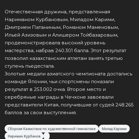
Отечественная дружина, представленная
Нариманом Курбановым, Миладом Карими,
Дмитрием Патаниным, Романом Маменовым,
Ильей Азизовым и Алишером Тойбазаровым,
продемонстрировала высокий уровень
мастерства, набрав 240.301 балла. Этот результат
позволил казахстанским атлетам занять третью
ступень пьедестала.
Золотые медали азиатского чемпионата достались
команде Японии, чьи спортсмены показали
результат в 253.002 очка. Второе место и
серебряные награды в Чечхоне завоевали
представители Китая, получившие от судей 248.265
баллов за свои выступления.
Сборная Казахстана по художественной гимнастике
Милад Карими
Нариман Курбанов