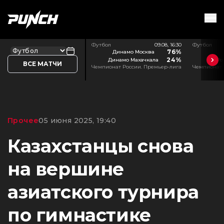
Футбол
09.08, 16:30
Футбол
76%
Динамо Москва
24%
Динамо Махачкала
Ро
ВСЕ МАТЧИ
Чемпионат России. Премьер-лига
Чемпионат 
Прочее
05 июня 2025, 19:40
Казахстанцы снова
на вершине
азиатского турнира
по гимнастике