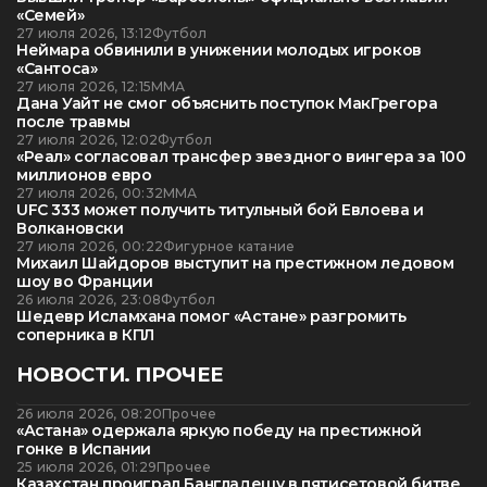
«Семей»
27 июля 2026, 13:12
Футбол
Неймара обвинили в унижении молодых игроков
«Сантоса»
27 июля 2026, 12:15
ММА
Дана Уайт не смог объяснить поступок МакГрегора
после травмы
27 июля 2026, 12:02
Футбол
«Реал» согласовал трансфер звездного вингера за 100
миллионов евро
27 июля 2026, 00:32
ММА
UFC 333 может получить титульный бой Евлоева и
Волкановски
27 июля 2026, 00:22
Фигурное катание
Михаил Шайдоров выступит на престижном ледовом
шоу во Франции
26 июля 2026, 23:08
Футбол
Шедевр Исламхана помог «Астане» разгромить
соперника в КПЛ
НОВОСТИ. ПРОЧЕЕ
26 июля 2026, 08:20
Прочее
«Астана» одержала яркую победу на престижной
гонке в Испании
25 июля 2026, 01:29
Прочее
Казахстан проиграл Бангладешу в пятисетовой битве